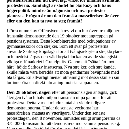
pensionsreformen nu blivit lag, vilket för tillfället avmattat
protesterna. Samtidigt är stödet för Sarkozy och hans
högerpolitik mindre än någonsin och nya protester
planeras. Frågan är om den franska massrörelsen är över
eller om den kan ta nya ta steg framåt?
I förra numret av Offensiven skrev vi om hur över tre miljoner
fransmän demonstrerade den 19 oktober mot angreppen på
pensionssystemet. Detta kombinerades med ockupationer av
gymnasieskolor och strejker. Som ett svar på protesterna
använde Sarkozy krigslagar för att tvångsrekrytera strejkbrytare
och medelst tårgas och våld bryta blockaden av de strategiskt
viktiga raffinaderiet i Grandpuits. Genom att ”sätta hårt mot
hårt” höjde Sarkozy insatserna. Nya strejker, och strejkande,
skulle måsta vara beredda att möta gendarmer beväpnade med
bla tårgas. En allvarligt menad utmaning mot dessa skulle i sin
tur innebära en direkt utmaning mot statsapparaten.
Den 28 oktober, dagen
efter att pensionslagen antagits, gick
återigen två och halv miljon fransmän ut på gatorna för att
protestera. Detta var ett mindre antal än vid de tidigare
demonstrationerna. Under de senaste veckorna har
massrörelsen mattats av ytterligare. Under den senaste
protestdagen, den 8 november, samlades enligt arrangörerna ca
375 000 fransmän för att demonstrera mot samma pensionslag.
Men samtidigt är stödet för Sarkozy det lägsta någonsin –