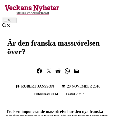
Hoppa
till
innehåll
Meny
Är den franska massrörelsen
över?
Dela på Facebook
Dela på Twitter
Dela på Reddit
Dela i WhatsApp
Maila en länk
ROBERT JANSSON
20 NOVEMBER 2010
Publicerad i
#
14
Lästid 2 min
Trots en imponerande massrörelse har den nya franska