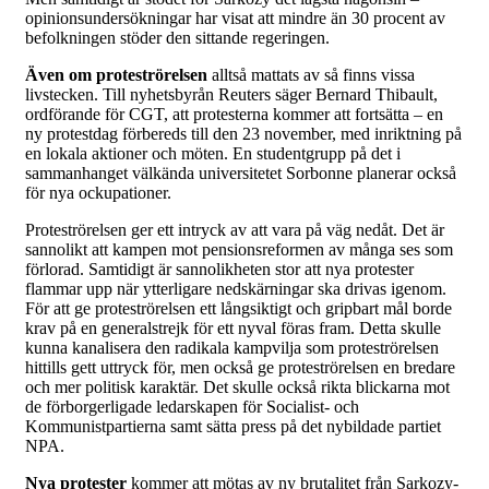
opinionsundersökningar har visat att mindre än 30 procent av
befolkningen stöder den sittande regeringen.
Även om proteströrelsen
alltså mattats av så finns vissa
livstecken. Till nyhetsbyrån Reuters säger Bernard Thibault,
ordförande för CGT, att protesterna kommer att fortsätta – en
ny protestdag förbereds till den 23 november, med inriktning på
en lokala aktioner och möten. En studentgrupp på det i
sammanhanget välkända universitetet Sorbonne planerar också
för nya ockupationer.
Proteströrelsen ger ett intryck av att vara på väg nedåt. Det är
sannolikt att kampen mot pensionsreformen av många ses som
förlorad. Samtidigt är sannolikheten stor att nya protester
flammar upp när ytterligare nedskärningar ska drivas igenom.
För att ge proteströrelsen ett långsiktigt och gripbart mål borde
krav på en generalstrejk för ett nyval föras fram. Detta skulle
kunna kanalisera den radikala kampvilja som proteströrelsen
hittills gett uttryck för, men också ge proteströrelsen en bredare
och mer politisk karaktär. Det skulle också rikta blickarna mot
de förborgerligade ledarskapen för Socialist- och
Kommunistpartierna samt sätta press på det nybildade partiet
NPA.
Nya protester
kommer att mötas av ny brutalitet från Sarkozy-