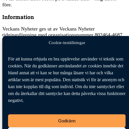
före.
Information
Veckans Nyheter ges ut av Veckans Nyheter
tidningsförening med organisationsnummer 802464-4687.
Cookie-inställningar
Ansvarig utgivare:
Jan Hägglund
Veckans Nyheter behandlar dina personuppgifter i enlighet
För att kunna erbjuda en bra upplevelse använder vi teknik som
med GDPR, allmänna dataskyddsförordningen, (EU)
cookies. När du godkänner användandet av cookies innebär det
2016/679.
Klicka här för att läsa vår integritetspolicy
.
bland annat att vi kan se hur många läsare vi har och vilka
Klicka här för att läsa våra allmänna villkor vid köp
.
artiklar som är mest populära. Den statistik vi för är anonym och
Tipsa oss
kan inte kopplas till dig som individ. Om du inte samtycker eller
om du återkallar ditt samtycke kan detta påverka vissa funktioner
Vi tar tacksamt emot tips på nyheter och händelser som vi
negativt.
borde skriva om. Skicka ditt tips till följande adress:
tipsa@veckansnyheter.se
Godkänn
https://www.stefanbergmark.se
https://umebladet.se