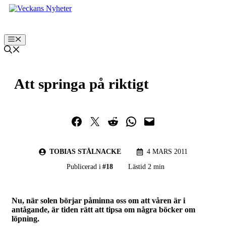
Hoppa
till
innehåll
Meny
Att springa på riktigt
Dela på Facebook
Dela på Twitter
Dela på Reddit
Dela i WhatsApp
Maila en länk
TOBIAS STÅLNACKE
4 MARS 2011
Publicerad i
#
18
Lästid 2 min
Nu, när solen börjar påminna oss om att våren är i
antågande, är tiden rätt att tipsa om några böcker om
löpning.