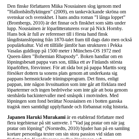
Den finske författaren Miika Nousiainen slog igenom med
”Hallonbåtsflyktingen” (2009), en tankeväckande skröna om
svenskar och svenskhet. I hans andra roman ”I långa loppet”
(Brombergs, 2010) är det finnar och finskhet som sätts under
lupp. Nousiainen är löparlitteraturens svar på Nick Hornby.
Hans bok är full av referenser till i första hand finsk
långdistanslöpning från 1870-talet fram till dags dato men också
populärkultur. Vid ett tillfälle jämför han strukturen i Pekka
Vasalas guldlopp på 1500 meter i München-OS 1972 med
Queen-låten ”Bohemian Rhapsody”. Boken handlar om en
löpningsbesatt pappa vars son, tillika ett av Finlands största
löparlöften, försvinner. För att råda bot på pappa Marttis sorg
försöker dottern ta sonens plats genom att underkasta sig
pappans hemsnickrade träningsprogram. Det finns, enligt
pappan, inte någon livssituation som inte går att förklara med
löpartermer och ingen bedrövelse som inte går att bota genom
stenhårda backintervaller med småspik i motvinden. Med
löpningen som fond berättar Nousiainen en i botten ganska
tragisk men samtidigt upplyftande och förbannat rolig historia.
Japanen Haruki Murakami
är en etablerad författare med
flera tegelstenar på sitt samvete. I ”Vad jag pratar om när jag
pratar om löpning” (Norstedts, 2010) bjuder han på en samling
kortare personliga texter om sin stora passion vid sidan om