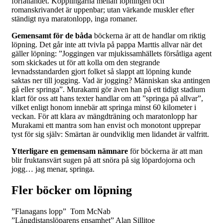
författandet. Kopplingarna mellan löpningen och
romanskrivandet är uppenbar; utan värkande muskler efter
ständigt nya maratonlopp, inga romaner.
Gemensamt för de båda
böckerna är att de handlar om riktig
löpning. Det går inte att tvivla på pappa Marttis allvar när det
gäller löpning: ”Joggingen var mjukissamhällets försåtliga agent
som skickades ut för att kolla om den stegrande
levnadsstandarden gjort folket så slappt att löpning kunde
saktas ner till jogging. Vad är jogging? Människan ska antingen
gå eller springa”. Murakami gör även han på ett tidigt stadium
klart för oss att hans texter handlar om att ”springa på allvar”,
vilket enligt honom innebär att springa minst 60 kilometer i
veckan. För att klara av mängdträning och maratonlopp har
Murakami ett mantra som han envist och monotont upprepar
tyst för sig själv: Smärtan är oundviklig men lidandet är valfritt.
Ytterligare en gemensam nämnare
för böckerna är att man
blir fruktansvärt sugen på att snöra på sig löpardojorna och
jogg… jag menar, springa.
Fler böcker om löpning
”Flanagans lopp” Tom McNab
”Långdistanslöparens ensamhet” Alan Sillitoe