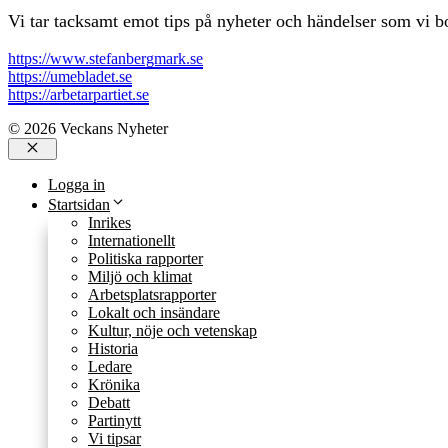
Vi tar tacksamt emot tips på nyheter och händelser som vi bo
https://www.stefanbergmark.se
https://umebladet.se
https://arbetarpartiet.se
© 2026 Veckans Nyheter
Stäng
Logga in
Startsidan
Inrikes
Internationellt
Politiska rapporter
Miljö och klimat
Arbetsplatsrapporter
Lokalt och insändare
Kultur, nöje och vetenskap
Historia
Ledare
Krönika
Debatt
Partinytt
Vi tipsar