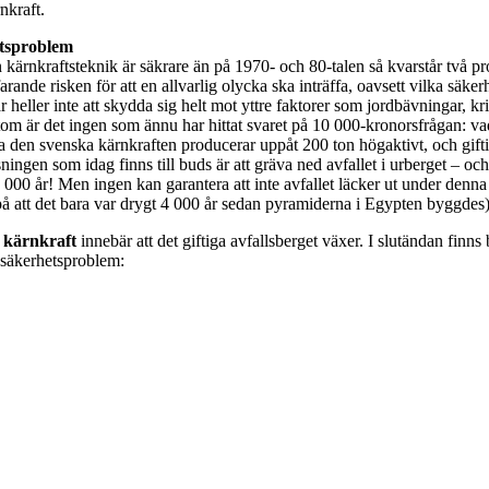
nkraft.
etsproblem
 kärnkraftsteknik är säkrare än på 1970- och 80-talen så kvarstår två p
tfarande risken för att en allvarlig olycka ska inträffa, oavsett vilka säk
 heller inte att skydda sig helt mot yttre faktorer som jordbävningar, kri
om är det ingen som ännu har hittat svaret på 10 000-kronorsfrågan: v
a den svenska kärnkraften producerar uppåt 200 ton högaktivt, och giftig
ningen som idag finns till buds är att gräva ned avfallet i urberget – och
 000 år! Men ingen kan garantera att inte avfallet läcker ut under denn
på att det bara var drygt 4 000 år sedan pyramiderna i Egypten byggdes)
 kärnkraft
innebär att det giftiga avfallsberget växer. I slutändan finns
 säkerhetsproblem: