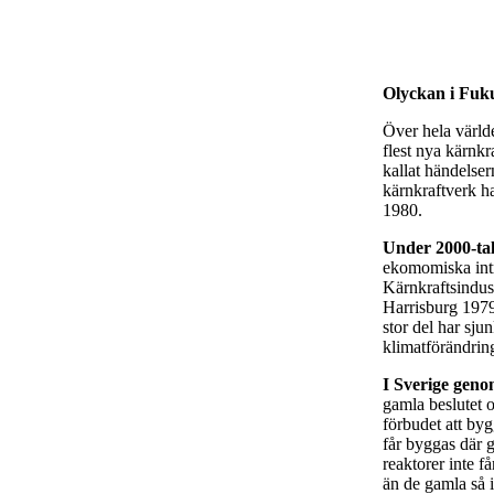
Olyckan i Fuku
Över hela värld
flest nya kärnkr
kallat händelser
kärnkraftverk h
1980.
Under 2000-ta
ekomomiska intr
Kärnkraftsindust
Harrisburg 1979
stor del har sju
klimatförändring
I Sverige geno
gamla beslutet o
förbudet att byg
får byggas där 
reaktorer inte f
än de gamla så i