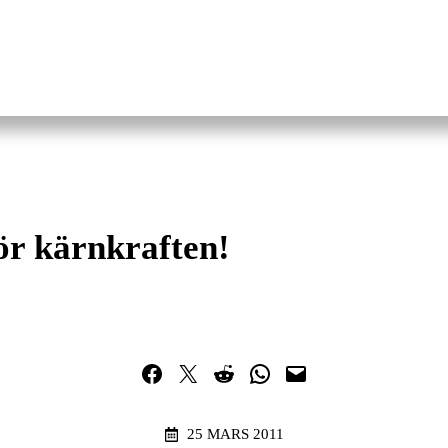
ör kärnkraften!
Dela på Facebook
Dela på Twitter
Dela på Reddit
Dela i WhatsApp
Maila en länk
25 MARS 2011