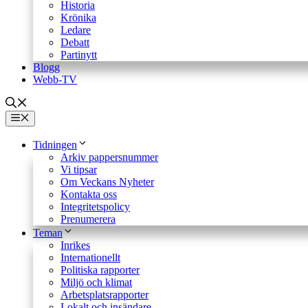
Historia
Krönika
Ledare
Debatt
Partinytt
Blogg
Webb-TV
Meny
Tidningen
Arkiv pappersnummer
Vi tipsar
Om Veckans Nyheter
Kontakta oss
Integritetspolicy
Prenumerera
Teman
Inrikes
Internationellt
Politiska rapporter
Miljö och klimat
Arbetsplatsrapporter
Lokalt och insändare