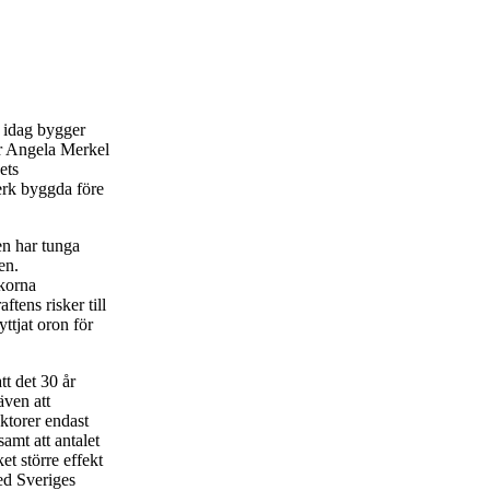
m idag bygger
ler Angela Merkel
ets
verk byggda före
en har tunga
en.
ckorna
tens risker till
yttjat oron för
tt det 30 år
även att
aktorer endast
amt att antalet
t större effekt
med Sveriges