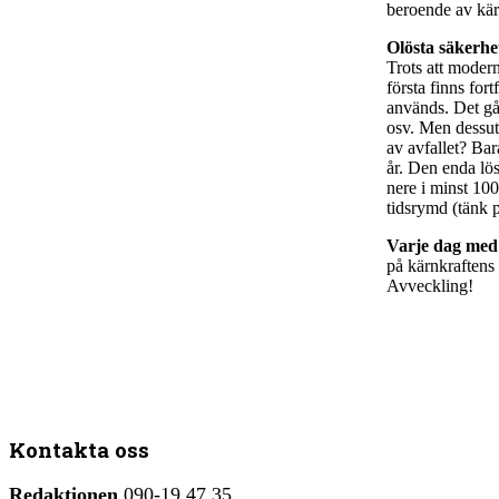
beroende av kär
Olösta säkerh
Trots att modern
första finns for
används. Det går
osv. Men dessut
av avfallet? Bar
år. Den enda lös
nere i minst 100
tidsrymd (tänk 
Varje dag med
på kärnkraftens
Avveckling!
Kontakta oss
Redaktionen
090-19 47 35