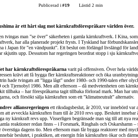
Publicerad i
#
19
Lästid 2 min
shima är ett hårt slag mot kärnkraftsförespråkare världen över.
en tvingas man ”se över” säkerheten i gamla kärnkraftverk. I Kina, so
aftverk, har alla planerade projekt frysts. I Tyskland har förbundskans
na i Japan för ”en vändpunkt”. Ett beslut om förlängd livslängd för land
ar skjutits upp. Dessutom har regeringen beordrat stopp i sju kärnkraft
let har kärnkraftsförespråkarna
varit på offensiven. Över hela värld
essen krävt att få bygga fler kärnkraftsreaktioner och öka uranbrytning
rin hade tvingats att ”ligga lågt” under 1980- och 1990-talen efter oly
 och Tjernobyl 1986. Men allt eftersom – då medvetenheten om kärnkraf
nkit tillbaka – har förespråkarna tagit tillbaka förlorad mark. Man har utn
arna, och försökt sälja kärnkraften som ett ”klimatneutralt” alternativ.
mdrev alliansregeringen
ett riksdagsbeslut, år 2010, var innebörd var a
m att avveckla kärnkraften fram till år 2010 revs upp. Beslutet innebar 
ga ny kärnkraft revs upp. Visserligen begränsade man sig till att nya re
gamla reaktioner redan finns – i Forsmark, Ringhals och Oskarshamn – s
år överstiga dagens tio. Men eftersom man får bygga reaktorer med mycke
nnebär beslutet, i praktiken, att energin från kärnkraften ökar och där