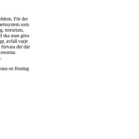
roblem. För det
erhetssystem som
g, terrorism,
ad ska man göra
t, avfall varje
 förvara det där
a enorma
.
 bara en lösning