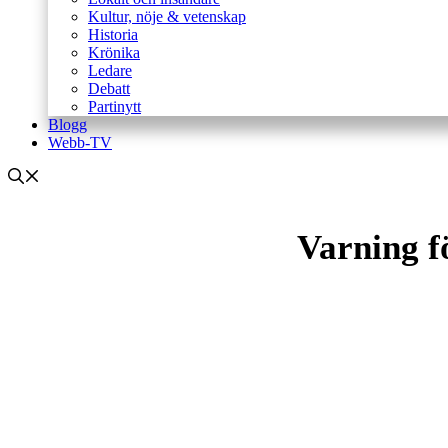
Kultur, nöje & vetenskap
Historia
Krönika
Ledare
Debatt
Partinytt
Blogg
Webb-TV
Varning f