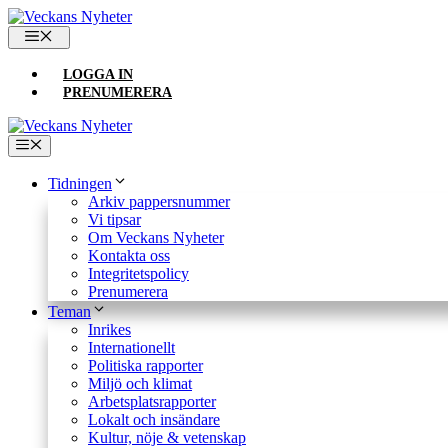
Hoppa
till
MENY
innehåll
LOGGA IN
PRENUMERERA
Meny
Tidningen
Arkiv pappersnummer
Vi tipsar
Om Veckans Nyheter
Kontakta oss
Integritetspolicy
Prenumerera
Teman
Inrikes
Internationellt
Politiska rapporter
Miljö och klimat
Arbetsplatsrapporter
Lokalt och insändare
Kultur, nöje & vetenskap