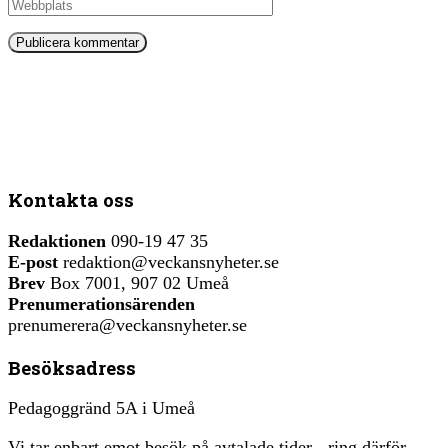
Kontakta oss
Redaktionen
090-19 47 35
E-post
redaktion@veckansnyheter.se
Brev
Box 7001, 907 02 Umeå
Prenumerationsärenden
prenumerera@veckansnyheter.se
Besöksadress
Pedagoggränd 5A i Umeå
Vi tar enbart emot besök på avtalade tider - ring därför