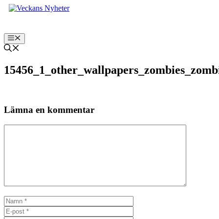
Hoppa
till
innehåll
Meny
15456_1_other_wallpapers_zombies_zomb
Lämna en kommentar
Kommentar
Namn
E-
post
Webbplats