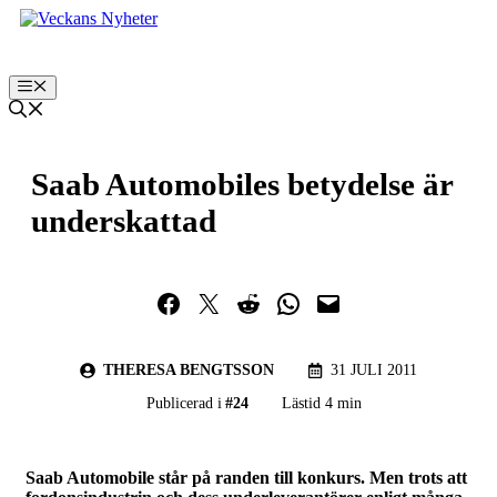
Hoppa
till
innehåll
Meny
Saab Automobiles betydelse är
underskattad
Dela på Facebook
Dela på Twitter
Dela på Reddit
Dela i WhatsApp
Maila en länk
THERESA BENGTSSON
31 JULI 2011
Publicerad i
#
24
Lästid 4 min
Saab Automobile står på randen till konkurs. Men trots att