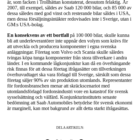
är, som facken i Trollhättan konstaterat, dessutom felaktig. År
2007, till exempel, såldes av Saab 120 000 bilar, och 85 000 av
dessa således med god vinst och resterande bilar såldes i USA,
men dessa försäljningsintäkter redovisades inte i Sverige, utan i
GM:s USA-bolag.
En konsekvens av ett bortfall
på 100 000 bilar, skulle kunna
bli att underleverantörer inte uppnår den volym som krävs för
att utveckla och producera komponenter i egna svenska
anläggningar. Företag som Volvo och Scania skulle således
tvingas köpa tunga komponenter från stora tillverkare i andra
länder. I en kommande lågkonjunktur kan då en överhängande
risk finnas för att dessa företag ifrågasätter om tillverkningen
överhuvudtaget ska vara förlagd till Sverige, särskilt som dessa
företag säljer 90% av sin produktion utomlands. Representanter
för fordonsbranschen menar att skräckscenariot med
utomlandsförlagd fordonsindustri vore en katastrof för svensk
sysselsättning och välfärd. Konjunkturinstitutets senaste
bedömning att Saab Automobiles betydelse för svensk ekonomi
är marginell, kan mot bakgrund av allt detta starkt ifrågasättas.
DELA ARTIKELN: