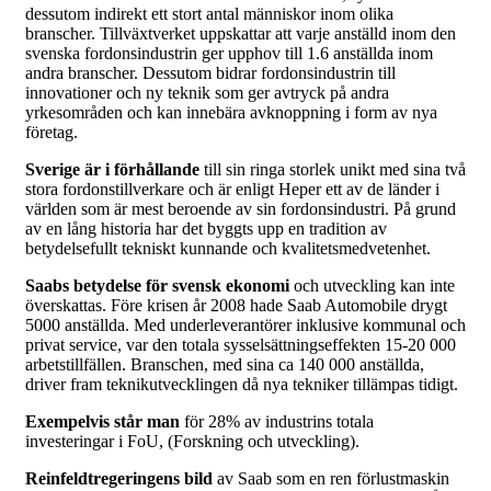
dessutom indirekt ett stort antal människor inom olika
branscher. Tillväxtverket uppskattar att varje anställd inom den
svenska fordonsindustrin ger upphov till 1.6 anställda inom
andra branscher. Dessutom bidrar fordonsindustrin till
innovationer och ny teknik som ger avtryck på andra
yrkesområden och kan innebära avknoppning i form av nya
företag.
Sverige är i förhållande
till sin ringa storlek unikt med sina två
stora fordonstillverkare och är enligt Heper ett av de länder i
världen som är mest beroende av sin fordonsindustri. På grund
av en lång historia har det byggts upp en tradition av
betydelsefullt tekniskt kunnande och kvalitetsmedvetenhet.
Saabs betydelse för svensk ekonomi
och utveckling kan inte
överskattas. Före krisen år 2008 hade Saab Automobile drygt
5000 anställda. Med underleverantörer inklusive kommunal och
privat service, var den totala sysselsättningseffekten 15-20 000
arbetstillfällen. Branschen, med sina ca 140 000 anställda,
driver fram teknikutvecklingen då nya tekniker tillämpas tidigt.
Exempelvis står man
för 28% av industrins totala
investeringar i FoU, (Forskning och utveckling).
Reinfeldtregeringens bild
av Saab som en ren förlustmaskin