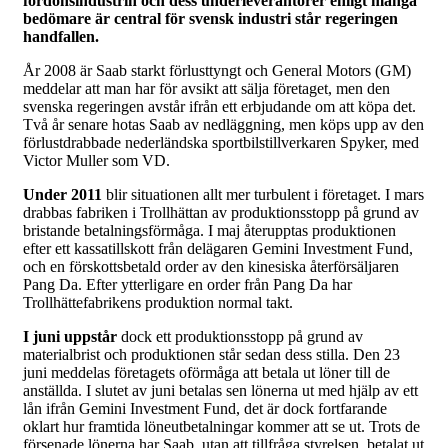
fordonsindustrin och dess underleverantörer enligt många
bedömare är central för svensk industri står regeringen
handfallen.
År 2008 är Saab starkt förlusttyngt och General Motors (GM)
meddelar att man har för avsikt att sälja företaget, men den
svenska regeringen avstår ifrån ett erbjudande om att köpa det.
Två år senare hotas Saab av nedläggning, men köps upp av den
förlustdrabbade nederländska sportbilstillverkaren Spyker, med
Victor Muller som VD.
Under 2011
blir situationen allt mer turbulent i företaget. I mars
drabbas fabriken i Trollhättan av produktionsstopp på grund av
bristande betalningsförmåga. I maj återupptas produktionen
efter ett kassatillskott från delägaren Gemini Investment Fund,
och en förskottsbetald order av den kinesiska återförsäljaren
Pang Da. Efter ytterligare en order från Pang Da har
Trollhättefabrikens produktion normal takt.
I juni uppstår
dock ett produktionsstopp på grund av
materialbrist och produktionen står sedan dess stilla. Den 23
juni meddelas företagets oförmåga att betala ut löner till de
anställda. I slutet av juni betalas sen lönerna ut med hjälp av ett
lån ifrån Gemini Investment Fund, det är dock fortfarande
oklart hur framtida löneutbetalningar kommer att se ut. Trots de
försenade lönerna har Saab, utan att tillfråga styrelsen, betalat ut