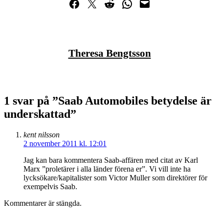
Dela på Facebook
Dela på Twitter
Dela på Reddit
Dela i WhatsApp
Maila en länk
Theresa Bengtsson
1 svar på ”Saab Automobiles betydelse är
underskattad”
kent nilsson
2 november 2011 kl. 12:01
Jag kan bara kommentera Saab-affären med citat av Karl
Marx ”proletärer i alla länder förena er”. Vi vill inte ha
lycksökare/kapitalister som Victor Muller som direktörer för
exempelvis Saab.
Kommentarer är stängda.