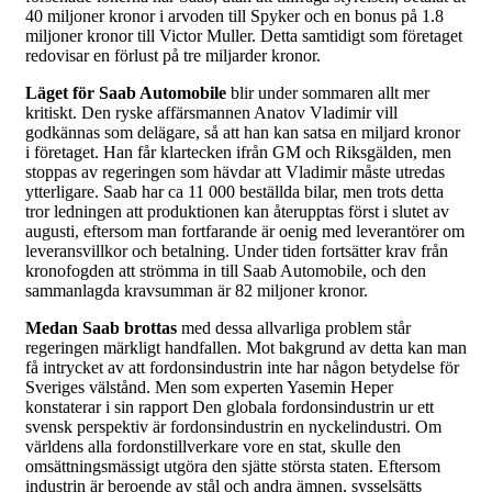
40 miljoner kronor i arvoden till Spyker och en bonus på 1.8
miljoner kronor till Victor Muller. Detta samtidigt som företaget
redovisar en förlust på tre miljarder kronor.
Läget för Saab Automobile
blir under sommaren allt mer
kritiskt. Den ryske affärsmannen Anatov Vladimir vill
godkännas som delägare, så att han kan satsa en miljard kronor
i företaget. Han får klartecken ifrån GM och Riksgälden, men
stoppas av regeringen som hävdar att Vladimir måste utredas
ytterligare. Saab har ca 11 000 beställda bilar, men trots detta
tror ledningen att produktionen kan återupptas först i slutet av
augusti, eftersom man fortfarande är oenig med leverantörer om
leveransvillkor och betalning. Under tiden fortsätter krav från
kronofogden att strömma in till Saab Automobile, och den
sammanlagda kravsumman är 82 miljoner kronor.
Medan Saab brottas
med dessa allvarliga problem står
regeringen märkligt handfallen. Mot bakgrund av detta kan man
få intrycket av att fordonsindustrin inte har någon betydelse för
Sveriges välstånd. Men som experten Yasemin Heper
konstaterar i sin rapport Den globala fordonsindustrin ur ett
svensk perspektiv är fordonsindustrin en nyckelindustri. Om
världens alla fordonstillverkare vore en stat, skulle den
omsättningsmässigt utgöra den sjätte största staten. Eftersom
industrin är beroende av stål och andra ämnen, sysselsätts