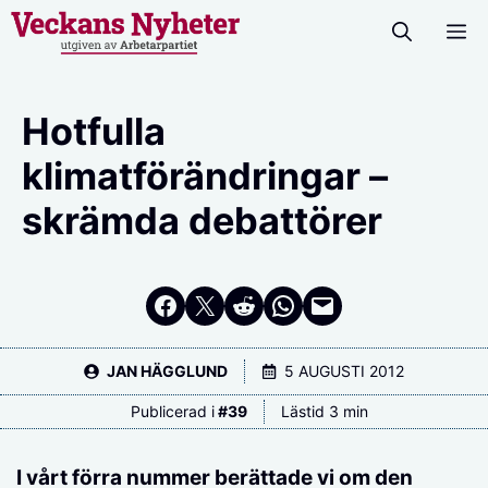
Hoppa
M
till
innehåll
Hotfulla
klimatförändringar –
skrämda debattörer
Dela på Facebook
Dela på Twitter
Dela på Reddit
Dela i WhatsApp
Maila en länk
JAN HÄGGLUND
5 AUGUSTI 2012
Publicerad i
#
39
Lästid 3 min
I vårt förra nummer berättade vi om den