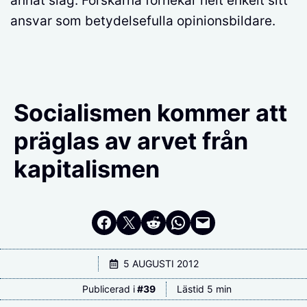
annat slag. Forskarna förnekar helt enkelt sitt
ansvar som betydelsefulla opinionsbildare.
Socialismen kommer att
präglas av arvet från
kapitalismen
Dela på Facebook
Dela på Twitter
Dela på Reddit
Dela i WhatsApp
Maila en länk
5 AUGUSTI 2012
Publicerad i
#
39
Lästid 5 min