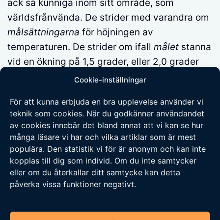
ack så kunniga inom sitt område, som
världsfrånvända. De strider med varandra om
målsättningarna
för höjningen av
temperaturen. De strider om ifall
målet
stanna
vid en ökning på 1,5 grader, eller 2,0 grader
eller 3,5 grader?
Cookie-inställningar
För att kunna erbjuda en bra upplevelse använder vi
Det vore önskvärt
att de forskare som inte
teknik som cookies. När du godkänner användandet
förnekar mänsklighetens inverkan på den
av cookies innebär det bland annat att vi kan se hur
globala temperaturökningen bidrog till att
många läsare vi har och vilka artiklar som är mest
sätta press på makthavarna för att få dem att
populära. Den statistik vi för är anonym och kan inte
kopplas till dig som individ. Om du inte samtycker
åtminstone stoppa den pågående
ökningen
av
eller om du återkallar ditt samtycke kan detta
utsläpp av växthusgaser! USA och Kina glider
påverka vissa funktioner negativt.
mer och mer in i en ekonomisk och politisk
kamp om världsherraväldet. Detta innebär att