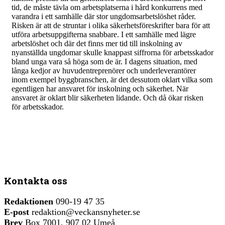
tid, de måste tävla om arbetsplatserna i hård konkurrens med
varandra i ett samhälle där stor ungdomsarbetslöshet råder.
Risken är att de struntar i olika säkerhetsföreskrifter bara för att
utföra arbetsuppgifterna snabbare. I ett samhälle med lägre
arbetslöshet och där det finns mer tid till inskolning av
nyanställda ungdomar skulle knappast siffrorna för arbetsskador
bland unga vara så höga som de är. I dagens situation, med
långa kedjor av huvudentreprenörer och underleverantörer
inom exempel byggbranschen, är det dessutom oklart vilka som
egentligen har ansvaret för inskolning och säkerhet. När
ansvaret är oklart blir säkerheten lidande. Och då ökar risken
för arbetsskador.
Kontakta oss
Redaktionen
090-19 47 35
E-post
redaktion@veckansnyheter.se
Brev
Box 7001, 907 02 Umeå