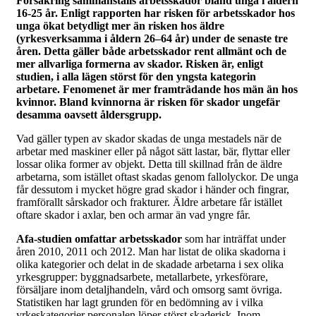
Försäkring sammanställs arbetsskador bland unga i åldern
16-25 år. Enligt rapporten har risken för arbetsskador hos
unga ökat betydligt mer än risken hos äldre
(yrkesverksamma i åldern 26–64 år) under de senaste tre
åren. Detta gäller både arbetsskador rent allmänt och de
mer allvarliga formerna av skador. Risken är, enligt
studien, i alla lägen störst för den yngsta kategorin
arbetare. Fenomenet är mer framträdande hos män än hos
kvinnor. Bland kvinnorna är risken för skador ungefär
desamma oavsett åldersgrupp.
Vad gäller typen av skador skadas de unga mestadels när de
arbetar med maskiner eller på något sätt lastar, bär, flyttar eller
lossar olika former av objekt. Detta till skillnad från de äldre
arbetarna, som istället oftast skadas genom fallolyckor. De unga
får dessutom i mycket högre grad skador i händer och fingrar,
framförallt sårskador och frakturer. Äldre arbetare får istället
oftare skador i axlar, ben och armar än vad yngre får.
Afa-studien omfattar arbetsskador
som har inträffat under
åren 2010, 2011 och 2012. Man har listat de olika skadorna i
olika kategorier och delat in de skadade arbetarna i sex olika
yrkesgrupper: byggnadsarbete, metallarbete, yrkesförare,
försäljare inom detaljhandeln, vård och omsorg samt övriga.
Statistiken har lagt grunden för en bedömning av i vilka
yrkeskategorier personalen löper störst skaderisk. Inom