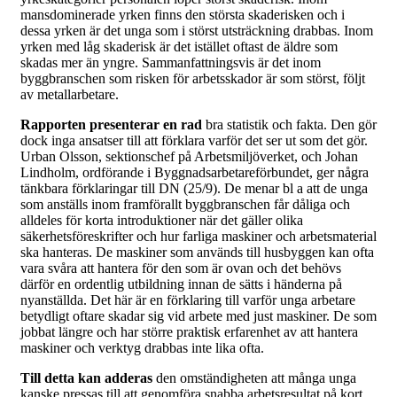
mansdominerade yrken finns den största skaderisken och i
dessa yrken är det unga som i störst utsträckning drabbas. Inom
yrken med låg skaderisk är det istället oftast de äldre som
skadas mer än yngre. Sammanfattningsvis är det inom
byggbranschen som risken för arbetsskador är som störst, följt
av metallarbetare.
Rapporten presenterar en rad
bra statistik och fakta. Den gör
dock inga ansatser till att förklara varför det ser ut som det gör.
Urban Olsson, sektionschef på Arbetsmiljöverket, och Johan
Lindholm, ordförande i Byggnadsarbetareförbundet, ger några
tänkbara förklaringar till DN (25/9). De menar bl a att de unga
som anställs inom framförallt byggbranschen får dåliga och
alldeles för korta introduktioner när det gäller olika
säkerhetsföreskrifter och hur farliga maskiner och arbetsmaterial
ska hanteras. De maskiner som används till husbyggen kan ofta
vara svåra att hantera för den som är ovan och det behövs
därför en ordentlig utbildning innan de sätts i händerna på
nyanställda. Det här är en förklaring till varför unga arbetare
betydligt oftare skadar sig vid arbete med just maskiner. De som
jobbat längre och har större praktisk erfarenhet av att hantera
maskiner och verktyg drabbas inte lika ofta.
Till detta kan adderas
den omständigheten att många unga
kanske pressas till att genomföra snabba arbetsresultat på kort