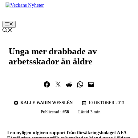
Hoppa
till
innehåll
Meny
Unga mer drabbade av
arbetsskador än äldre
Dela på Facebook
Dela på Twitter
Dela på Reddit
Dela i WhatsApp
Maila en länk
KALLE WADIN WESSLÉN
10 OKTOBER 2013
Publicerad i
#
58
Lästid 3 min
I en nyligen utgiven rapport från försäkringsbolaget AFA