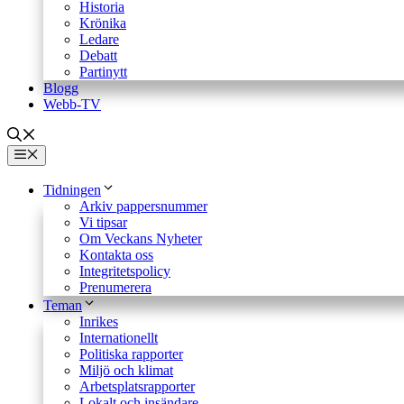
Historia
Krönika
Ledare
Debatt
Partinytt
Blogg
Webb-TV
Meny
Tidningen
Arkiv pappersnummer
Vi tipsar
Om Veckans Nyheter
Kontakta oss
Integritetspolicy
Prenumerera
Teman
Inrikes
Internationellt
Politiska rapporter
Miljö och klimat
Arbetsplatsrapporter
Lokalt och insändare