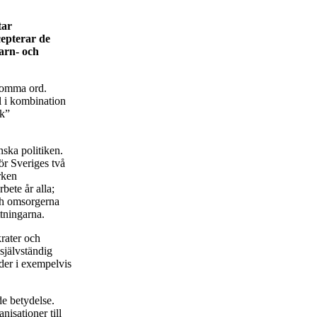
tar
cepterar de
barn- och
 tomma ord.
l i kombination
sk”
nska politiken.
ör Sveriges två
rken
bete år alla;
och omsorgerna
tningarna.
krater och
självständig
nder i exempelvis
e betydelse.
nisationer till