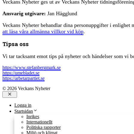
Veckans Nyheter ges ut av Veckans Nyheter tidningsfören
Ansvarig utgivare:
Jan Hägglund
Veckans Nyheter behandlar dina personuppgifter i enlighe
att läsa våra allmänna villkor vid köp
.
Tipsa oss
Vi tar tacksamt emot tips på nyheter och händelser som vi bo
https://www.stefanbergmark.se
https://umebladet.se
https://arbetarpartiet.se
© 2026 Veckans Nyheter
Stäng
Logga in
Startsidan
Inrikes
Internationellt
Politiska rapporter
Miljö och klimat