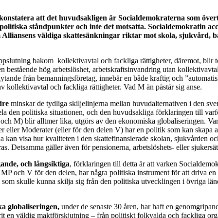
 konstatera att det huvudsakligen är Socialdemokraterna som över
olitiska ståndpunkter och inte det motsatta. Socialdemokratin ac
 Alliansens väldiga skattesänkningar riktar mot skola, sjukvård, 
pslutning bakom kollektivavtal och fackliga rättigheter, däremot, blir
n bestående hög arbetslöshet, arbetskraftsinvandring utan kollektivavta
flytande från bemanningsföretag, innebär en både kraftig och ”automati
 kollektivavtal och fackliga rättigheter. Vad M än påstår sig anse.
dre
minskar de tydliga skiljelinjerna mellan huvudalternativen i den sve
la den politiska situationen, och den huvudsakliga förklaringen till varf
 och M) blir alltmer lika, utgörs av den ekonomiska globaliseringen. Va
 eller Moderater (eller för den delen V) har en politik som kan skapa ar
na kan visa hur kvaliteten i den skattefinansierade skolan, sjukvården 
s. Detsamma gäller även för pensionerna, arbetslöshets- eller sjukersät
nde, och långsiktiga
, förklaringen till detta är att varken Socialdemo
 MP och V för den delen, har några politiska instrument för att driva en 
 som skulle kunna skilja sig från den politiska utvecklingen i övriga lä
 globaliseringen,
under de senaste 30 åren, har haft en genomgripand
t en väldig maktförskjutning – från politiskt folkvalda och fackliga orga