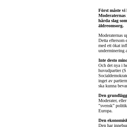
Först måste vi
Moderaternas p
hårda slag som
äldreomsorg.
Moderaternas up
Detta eftersom e
med ett ökat in
underminering av
Inte desto min
Och det nya i he
huvudpartier (S
Socialdemokrater
inget av partier
ska kunna bevara
Den grundlägga
Moderater, eller
”svensk” politik
Europa.
Den ekonomiska
Den har inneburi