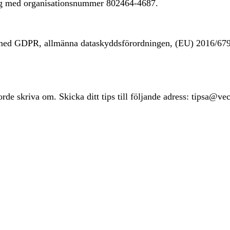
ing med organisationsnummer 802464-4687.
t med GDPR, allmänna dataskyddsförordningen, (EU) 2016/67
rde skriva om. Skicka ditt tips till följande adress: tipsa@ve