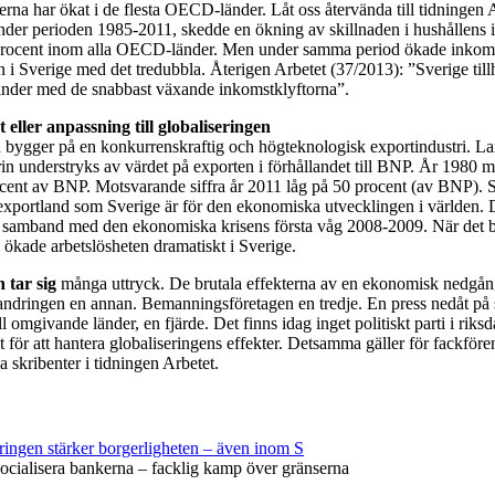
rna har ökat i de flesta OECD-länder. Låt oss återvända till tidningen 
, under perioden 1985-2011, skedde en ökning av skillnaden i hushållens
 procent inom alla OECD-länder. Men under samma period ökade inkoms
n i Sverige med det tredubbla. Återigen Arbetet (37/2013): ”Sverige til
länder med de snabbast växande inkomstklyftorna”.
eller anpassning till globaliseringen
d bygger på en konkurrenskraftig och högteknologisk exportindustri. L
rin understryks av värdet på exporten i förhållandet till BNP. År 1980 
cent av BNP. Motsvarande siffra år 2011 låg på 50 procent (av BNP). Si
t exportland som Sverige är för den ekonomiska utvecklingen i världen. 
 i samband med den ekonomiska krisens första våg 2008-2009. När det b
ökade arbetslösheten dramatiskt i Sverige.
 tar sig
många uttryck. De brutala effekterna av en ekonomisk nedgång
andringen en annan. Bemanningsföretagen en tredje. En press nedåt på sk
ll omgivande länder, en fjärde. Det finns idag inget politiskt parti i rik
 för att hantera globaliseringens effekter. Detsamma gäller för fackföre
a skribenter i tidningen Arbetet.
ringen stärker borgerligheten – även inom S
ocialisera bankerna – facklig kamp över gränserna