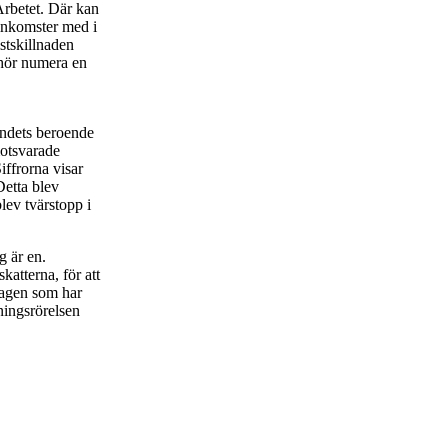
Arbetet. Där kan
 inkomster med i
tskillnaden
lhör numera en
andets beroende
motsvarade
ffrorna visar
Detta blev
lev tvärstopp i
 är en.
atterna, för att
sdagen som har
ningsrörelsen