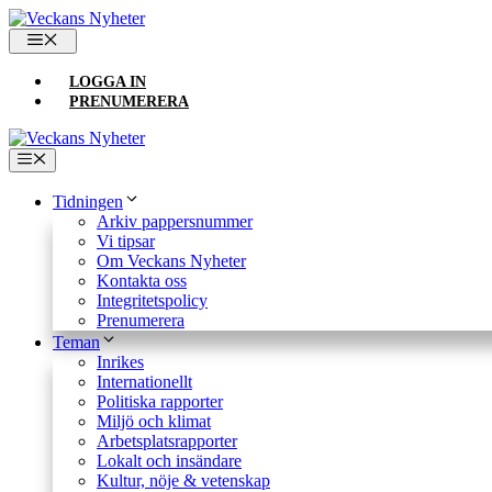
Hoppa
till
MENY
innehåll
LOGGA IN
PRENUMERERA
Meny
Tidningen
Arkiv pappersnummer
Vi tipsar
Om Veckans Nyheter
Kontakta oss
Integritetspolicy
Prenumerera
Teman
Inrikes
Internationellt
Politiska rapporter
Miljö och klimat
Arbetsplatsrapporter
Lokalt och insändare
Kultur, nöje & vetenskap