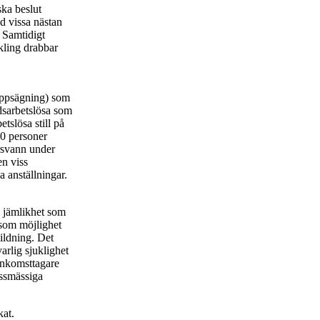
ska beslut
d vissa nästan
. Samtidigt
kling drabbar
 uppsägning) som
idsarbetslösa som
tslösa still på
00 personer
örsvann under
en viss
a anställningar.
på jämlikhet som
 som möjlighet
bildning. Det
arlig sjuklighet
inkomsttagare
assmässiga
kat.