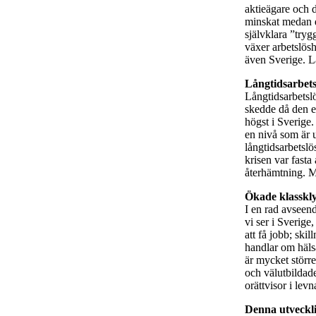
aktieägare och d
minskat medan de
självklara ”tryg
växer arbetslös
även Sverige. Lå
Långtidsarbetsl
Långtidsarbetsl
skedde då den ek
högst i Sverige.
en nivå som är 
långtidsarbetslö
krisen var fasta
återhämtning. Me
Ökade klasskly
I en rad avseende
vi ser i Sverig
att få jobb; skil
handlar om hälsa
är mycket störr
och välutbildad
orättvisor i lev
Denna utveckli