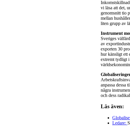
Inkomstskillnade
vi läsa att det
genomsnitt tio
mellan hushålle
liten grupp av 
Instrument mot 
Sveriges välfär
av exportindust
exporten 30 pro
hur känsligt et
extremt tydligt
världsekonomin 
Globaliseringen
Arbetskraftsinv
anpassa dessa ti
några instrument
och dess radikal
Läs även:
Globalise
Ledare:
S