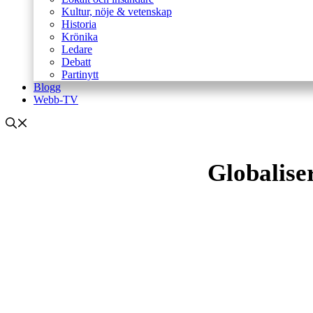
Kultur, nöje & vetenskap
Historia
Krönika
Ledare
Debatt
Partinytt
Blogg
Webb-TV
Globalise