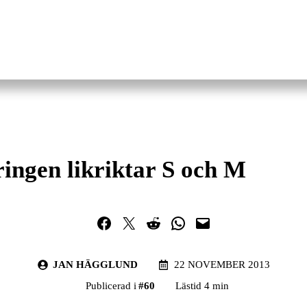
ringen likriktar S och M
Dela på Facebook
Dela på Twitter
Dela på Reddit
Dela i WhatsApp
Maila en länk
JAN HÄGGLUND
22 NOVEMBER 2013
Publicerad i
#
60
Lästid 4 min