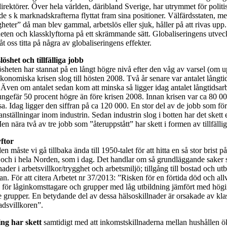
irektörer. Över hela världen, däribland Sverige, har utrymmet för politi
 s k marknadskrafterna flyttat fram sina positioner. Välfärdsstaten, me
gheter” då man blev gammal, arbetslös eller sjuk, håller på att rivas upp
heten och klassklyftorna på ett skrämmande sätt. Globaliseringens utvec
t oss titta på några av globaliseringens effekter.
öshet och tillfälliga jobb
ösheten har stannat på en långt högre nivå efter den våg av varsel (om
onomiska krisen slog till hösten 2008. Två år senare var antalet långt
 Även om antalet sedan kom att minska så ligger idag antalet långtidsarbe
ungefär 50 procent högre än före krisen 2008. Innan krisen var ca 80 0
sa. Idag ligger den siffran på ca 120 000. En stor del av de jobb som f
 anställningar inom industrin. Sedan industrin slog i botten har det skett 
n nära två av tre jobb som ”återuppstått” har skett i formen av tillfällig
ftor
n måste vi gå tillbaka ända till 1950-talet för att hitta en så stor brist 
e, och i hela Norden, som i dag. Det handlar om så grundläggande saker
lnader i arbetsvillkor/trygghet och arbetsmiljö; tillgång till bostad och ut
n. För att citera Arbetet nr 37/2013: ”Risken för en förtida död och allv
e för låginkomsttagare och grupper med låg utbildning jämfört med hög
e grupper. En betydande del av dessa hälsoskillnader är orsakade av kl
nadsvillkoren”.
ng har skett
samtidigt med att inkomstskillnaderna mellan hushållen ö