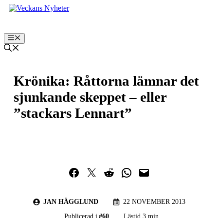
Hoppa
till
innehåll
Meny
Krönika: Råttorna lämnar det
sjunkande skeppet – eller
”stackars Lennart”
Dela på Facebook
Dela på Twitter
Dela på Reddit
Dela i WhatsApp
Maila en länk
JAN HÄGGLUND
22 NOVEMBER 2013
Publicerad i
#
60
Lästid 3 min