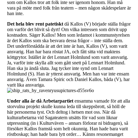
som om Kallos tror att folk inte ser igenom honom. Han må
vara på möte med folk från teatern – men någon skådespelare är
han inte.
Det hela blev rent patetiskt
då Kallos (V) började ställa frågor
om varför det blivit så dyrt! Om vilka intressen som drivit upp
kostnaden. Säger Kallos! Men som ledamot i kommunstyrelsen
är det Kallos som ska besvara dessa frågor – inte ställa dem.
Det underförstådda är att det inte är han, Kallos (V), som varit
ansvarig. Han har bara röstat JA, och fått sitta vid maktens
köttgrytor. Istället är det Lennart Holmlund som varit ansvarig.
Ja, varför inte skylla allt som gått snett på Lennart Holmlund.
Han ska ju ändå sluta. Jag tycker inte synd om Lennart
Holmlund (S). Han är ytterst ansvarig. Men han var inte ensam
ansvarig. Även Tamara Spiric och Daniel Kallos, båda (V), har
varit lika ansvariga.
Under alla år då Arbetarpartiet
ensamma varnade för att alla
storvulna projekt skulle kunna leda till skeppsbrott, så höll de
här personerna tyst. Och deltog i hetsen mot oss. När då
kulturarbetarna vid Sagateatern utsätts för vad som liknar
utpressning (in i Kulturväven – annars förlorar ni bidragen), så
försöker Kallos framstå som helt okunnig. Han hade bara varit
röstboskap; han hade bara lytt order… Känns resonemanget