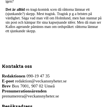
igen?
Det är alltid
en tragi-komisk scen då råttorna lämnar ett
(sjunkande?) skepp. Mest tragisk. Tragisk p g a bristen på
värdighet. Säga vad man vill om Holmlund, men han stannar på
sin post och kämpar för sina kapsejsande idéer. Men då man ser
Kallos agerande påminns man om ordspråket: råttorna lämnar
ett sjunkande skepp.
Kontakta oss
Redaktionen
090-19 47 35
E-post
redaktion@veckansnyheter.se
Brev
Box 7001, 907 02 Umeå
Prenumerationsärenden
prenumerera@veckansnyheter.se
Besöksadress