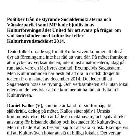
Politiker från de styrande Socialdemokraterna och
Vänsterpartiet samt MP hade bjudits in av
Kulturföreningsrådet United för att svara på frågor om
vad som händer med kulturlivet efter
Kulturhuvudstadsåret 2014.
Teaterfolket oroade sig för att Kulturväven kommer att bli så
dyr att föreningarna inte har råd att vara där. På mötet framkom
att mycket av verksamheten, inte minst amatörteatern, idag går
runt tack vare en låg hyreskostnad. Exempelvis Sagateatern.
Men Kulturnämnden har beslutat att dra in driftsbidraget till
teatern fr o m slutet av december 2014. Det leder till att
Sagateatern hotas av rivning. Och verksamheten står utan lokal
eftersom de betvivlar att de kommer att ha råd att flytta in i
Kulturväven.
Daniel Kallos (V),
som inte är känd för sin förmåga till
självkritik, deltog på mötet. Kallos sitter själv i Umeås
kommunstyrelse. Han är både en makthavare, och själv direkt
ansvarig för bristande dialog och kostnader för kulturväven.
Men nu hade Kallos bestämt sig för att vara kritisk. Exempelvis
till att Kulturväven hotar att slå ut billiga lokaler. Det verkar