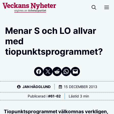
Hoppa
M
till
innehåll
Menar S och LO allvar
med
tiopunktsprogrammet?
Dela på Facebook
Dela på Twitter
Dela på Reddit
Dela i WhatsApp
Maila en länk
JAN HÄGGLUND
15 DECEMBER 2013
Publicerad i
#
61-62
Lästid 3 min
Tiopunktsprogrammet välkomnas verkligen,