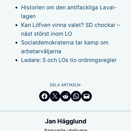
Historien om den antifackliga Laval-
lagen
Kan Löfven vinna valet? SD chockar –
näst störst inom LO
Socialdemokraterna tar kamp om
arbetarväljarna
Ledare: S och LOs tio ordningsregler
DELA ARTIKELN:
Dela på Facebook
Dela på Twitter
Dela på Reddit
Dela i WhatsApp
Maila en länk
Jan Hägglund
Ansvarig utgivare