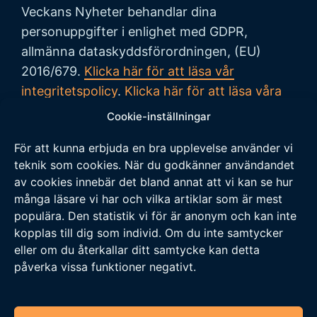
Veckans Nyheter behandlar dina
personuppgifter i enlighet med GDPR,
allmänna dataskyddsförordningen, (EU)
2016/679.
Klicka här för att läsa vår
integritetspolicy
.
Klicka här för att läsa våra
allmänna villkor vid köp
.
Cookie-inställningar
För att kunna erbjuda en bra upplevelse använder vi
Tipsa oss
teknik som cookies. När du godkänner användandet
av cookies innebär det bland annat att vi kan se hur
Vi tar tacksamt emot tips på nyheter och
många läsare vi har och vilka artiklar som är mest
populära. Den statistik vi för är anonym och kan inte
händelser som vi borde skriva om. Skicka ditt
kopplas till dig som individ. Om du inte samtycker
tips till följande adress:
eller om du återkallar ditt samtycke kan detta
tipsa@veckansnyheter.se
påverka vissa funktioner negativt.
https://www.stefanbergmark.se