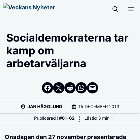
Hoppa
M
till
innehåll
Socialdemokraterna tar
kamp om
arbetarväljarna
Dela på Facebook
Dela på Twitter
Dela på Reddit
Dela i WhatsApp
Maila en länk
JAN HÄGGLUND
15 DECEMBER 2013
Publicerad i
#
61-62
Lästid 3 min
Onsdagen den 27 november presenterade