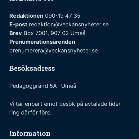
Redaktionen
090-19 47 35
E-post
redaktion@veckansnyheter.se
Brev
Box 7001, 907 02 Umeå
Prenumerationsärenden
prenumerera@veckansnyheter.se
Besöksadress
Pedagoggränd 5A i Umeå
Vi tar enbart emot besök på avtalade tider -
ring därför före.
Information