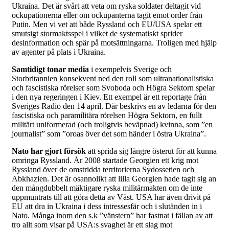
Ukraina. Det är svårt att veta om ryska soldater deltagit vid
ockupationerna eller om ockupanterna tagit emot order från
Putin. Men vi vet att både Ryssland och EU/USA spelar ett
smutsigt stormaktsspel i vilket de systematiskt sprider
desinformation och spär på motsättningarna. Troligen med hjälp
av agenter på plats i Ukraina.
Samtidigt tonar media
i exempelvis Sverige och
Storbritannien konsekvent ned den roll som ultranationalistiska
och fascistiska rörelser som Svoboda och Högra Sektorn spelar
i den nya regeringen i Kiev. Ett exempel är ett reportage från
Sveriges Radio den 14 april. Där beskrivs en av ledarna för den
fascistiska och paramilitära rörelsen Högra Sektorn, en fullt
militärt uniformerad (och troligtvis beväpnad) kvinna, som ”en
journalist” som ”oroas över det som händer i östra Ukraina”.
Nato har gjort försök
att sprida sig längre österut för att kunna
omringa Ryssland. År 2008 startade Georgien ett krig mot
Ryssland över de omstridda territorierna Sydossetien och
Abkhazien. Det är osannolikt att lilla Georgien hade tagit sig an
den mångdubbelt mäktigare ryska militärmakten om de inte
uppmuntrats till att göra detta av Väst. USA har även drivit på
EU att dra in Ukraina i dess intressesfär och i slutänden in i
Nato. Många inom den s.k ”vänstern” har fastnat i fällan av att
tro allt som visar på USA:s svaghet är ett slag mot