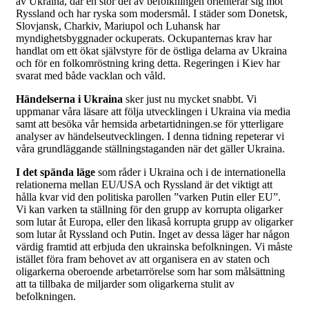
av Ukraina, där en stor del av befolkningen orienterar sig mot
Ryssland och har ryska som modersmål. I städer som Donetsk,
Slovjansk, Charkiv, Mariupol och Luhansk har
myndighetsbyggnader ockuperats. Ockupanternas krav har
handlat om ett ökat självstyre för de östliga delarna av Ukraina
och för en folkomröstning kring detta. Regeringen i Kiev har
svarat med både vacklan och våld.
Händelserna i Ukraina
sker just nu mycket snabbt. Vi
uppmanar våra läsare att följa utvecklingen i Ukraina via media
samt att besöka vår hemsida arbetartidningen.se för ytterligare
analyser av händelseutvecklingen. I denna tidning repeterar vi
våra grundläggande ställningstaganden när det gäller Ukraina.
I det spända läge
som råder i Ukraina och i de internationella
relationerna mellan EU/USA och Ryssland är det viktigt att
hålla kvar vid den politiska parollen ”varken Putin eller EU”.
Vi kan varken ta ställning för den grupp av korrupta oligarker
som lutar åt Europa, eller den likaså korrupta grupp av oligarker
som lutar åt Ryssland och Putin. Inget av dessa läger har någon
värdig framtid att erbjuda den ukrainska befolkningen. Vi måste
istället föra fram behovet av att organisera en av staten och
oligarkerna oberoende arbetarrörelse som har som målsättning
att ta tillbaka de miljarder som oligarkerna stulit av
befolkningen.