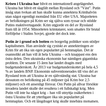
Krisen i Ukraina har
blivit en internationell angelägenhet.
Ukraina har blivit ett slagfält mellan Ryssland och ”Väst”. Putin
insåg utan tvekan att han skulle kunna annektera Krimhalvön
utan något egentligt motstånd från EU eller USA. Majoriteten
av befolkningen på Krim ser sig själva som ryssar och stödde
Putins maktövertagande. Krim utgjorde en del av Ryssland
fram till år 1954. Minoriteten krimtatarer, som utsattes för brutal
förföljelse i Stalins Sovjet, gjorde det dock inte.
Putin är i grund och botten
en borgerlig politiker som stödjer
kapitalismen. Han använde sig cyniskt av annekteringen av
Krim för att öka sin egen popularitet på hemmaplan. Det är
osannolikt att han vill åt hela Ukraina – och knappast ens den
östra delen. Den ukrainska ekonomin har nämligen gigantiska
problem. De senaste 15 åren har landet dragits med
budgetunderskott. År 2013 var budgetunderskottet på hela 4,5
% av landets BNP. Ekonomin subventionerades till viss del av
Ryssland trots att Ukraina är en självständig stat. Ukraina har
dessutom en befolkning på 45 miljoner (på Krim bor 2,5
miljoner) och ett ansenligt försvar. Om Putin på allvar försökte
invadera landet skulle det resultera i ett fullskaligt krig. Men
Putin vill inte ha något krig – han vill utnyttja osäkerheten i
östra Ukraina för att ytterligare öka sin popularitet på
hemmaplan. Och ett långdraget krig skulle innebära motsatsen.