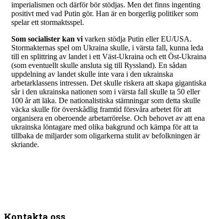
imperialismen och därför bör stödjas. Men det finns ingenting
positivt med vad Putin gör. Han är en borgerlig politiker som
spelar ett stormaktsspel.
Som socialister kan vi
varken stödja Putin eller EU/USA.
Stormakternas spel om Ukraina skulle, i värsta fall, kunna leda
till en splittring av landet i ett Väst-Ukraina och ett Öst-Ukraina
(som eventuellt skulle ansluta sig till Ryssland). En sådan
uppdelning av landet skulle inte vara i den ukrainska
arbetarklassens intressen. Det skulle riskera att skapa gigantiska
sår i den ukrainska nationen som i värsta fall skulle ta 50 eller
100 år att läka. De nationalistiska stämningar som detta skulle
väcka skulle för överskådlig framtid försvåra arbetet för att
organisera en oberoende arbetarrörelse. Och behovet av att ena
ukrainska löntagare med olika bakgrund och kämpa för att ta
tillbaka de miljarder som oligarkerna stulit av befolkningen är
skriande.
Kontakta oss