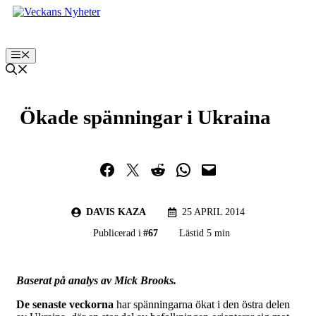
Hoppa
till
innehåll
Meny
Ökade spänningar i Ukraina
Dela på Facebook
Dela på Twitter
Dela på Reddit
Dela i WhatsApp
Maila en länk
DAVIS KAZA
25 APRIL 2014
Publicerad i
#
67
Lästid 5 min
Baserat på analys av Mick Brooks.
De senaste veckorna
har spänningarna ökat i den östra delen