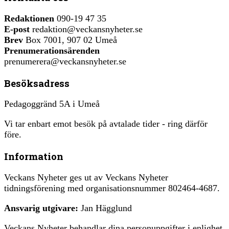
Redaktionen
090-19 47 35
E-post
redaktion@veckansnyheter.se
Brev
Box 7001, 907 02 Umeå
Prenumerationsärenden
prenumerera@veckansnyheter.se
Besöksadress
Pedagoggränd 5A i Umeå
Vi tar enbart emot besök på avtalade tider - ring därför
före.
Information
Veckans Nyheter ges ut av Veckans Nyheter
tidningsförening med organisationsnummer 802464-4687.
Ansvarig utgivare:
Jan Hägglund
Veckans Nyheter behandlar dina personuppgifter i enlighet