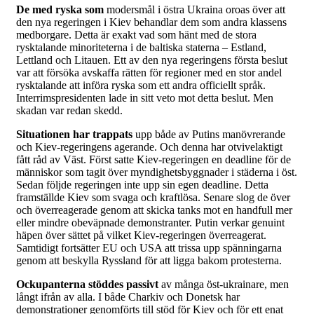
De med ryska som
modersmål i östra Ukraina oroas över att
den nya regeringen i Kiev behandlar dem som andra klassens
medborgare. Detta är exakt vad som hänt med de stora
rysktalande minoriteterna i de baltiska staterna – Estland,
Lettland och Litauen. Ett av den nya regeringens första beslut
var att försöka avskaffa rätten för regioner med en stor andel
rysktalande att införa ryska som ett andra officiellt språk.
Interrimspresidenten lade in sitt veto mot detta beslut. Men
skadan var redan skedd.
Situationen har trappats
upp både av Putins manövrerande
och Kiev-regeringens agerande. Och denna har otvivelaktigt
fått råd av Väst. Först satte Kiev-regeringen en deadline för de
människor som tagit över myndighetsbyggnader i städerna i öst.
Sedan följde regeringen inte upp sin egen deadline. Detta
framställde Kiev som svaga och kraftlösa. Senare slog de över
och överreagerade genom att skicka tanks mot en handfull mer
eller mindre obeväpnade demonstranter. Putin verkar genuint
häpen över sättet på vilket Kiev-regeringen överreagerat.
Samtidigt fortsätter EU och USA att trissa upp spänningarna
genom att beskylla Ryssland för att ligga bakom protesterna.
Ockupanterna stöddes passivt
av många öst-ukrainare, men
långt ifrån av alla. I både Charkiv och Donetsk har
demonstrationer genomförts till stöd för Kiev och för ett enat