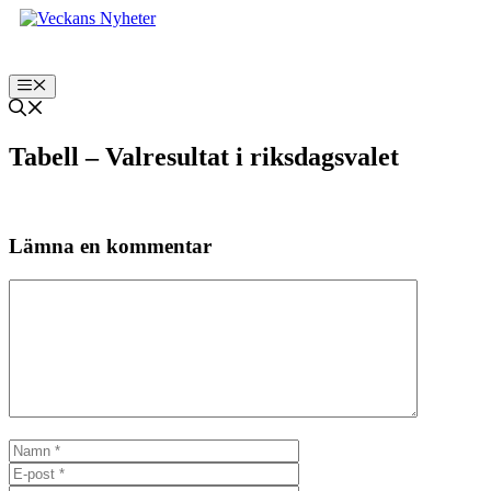
Hoppa
till
innehåll
Meny
Tabell – Valresultat i riksdagsvalet
Lämna en kommentar
Kommentar
Namn
E-
post
Webbplats