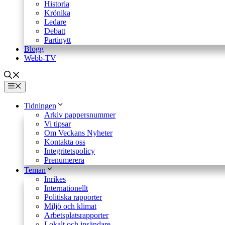
Historia
Krönika
Ledare
Debatt
Partinytt
Blogg
Webb-TV
Meny
Tidningen
Arkiv pappersnummer
Vi tipsar
Om Veckans Nyheter
Kontakta oss
Integritetspolicy
Prenumerera
Teman
Inrikes
Internationellt
Politiska rapporter
Miljö och klimat
Arbetsplatsrapporter
Lokalt och insändare