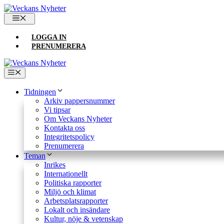
Hoppa
till
MENY
innehåll
LOGGA IN
PRENUMERERA
Meny
Tidningen
Arkiv pappersnummer
Vi tipsar
Om Veckans Nyheter
Kontakta oss
Integritetspolicy
Prenumerera
Teman
Inrikes
Internationellt
Politiska rapporter
Miljö och klimat
Arbetsplatsrapporter
Lokalt och insändare
Kultur, nöje & vetenskap