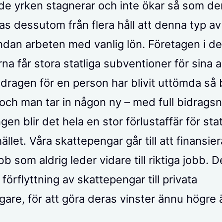
de yrken stagnerar och inte ökar så som de
as dessutom från flera håll att denna typ av
ndan arbeten med vanlig lön. Företagen i de
na får stora statliga subventioner för sina a
idragen för en person har blivit uttömda så 
och man tar in någon ny – med full bidragsni
gen blir det hela en stor förlustaffär för st
llet. Våra skattepengar går till att finansier
b som aldrig leder vidare till riktiga jobb. De
n förflyttning av skattepengar till privata
gare, för att göra deras vinster ännu högre