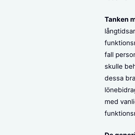
Tanken m
långtidsa
funktions
fall pers
skulle be
dessa br
lönebidra
med vanli
funktions