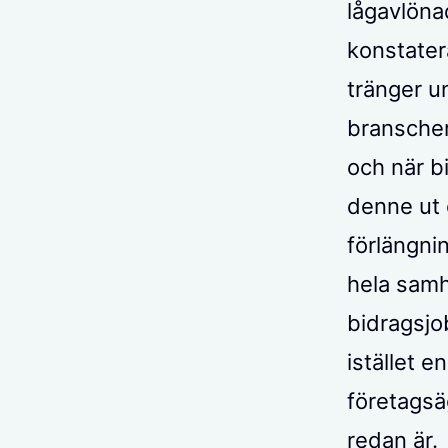
lågavlöna
konstater
tränger u
branscher
och när b
denne ut 
förlängnin
hela samhä
bidragsjob
istället e
företagsä
redan är.