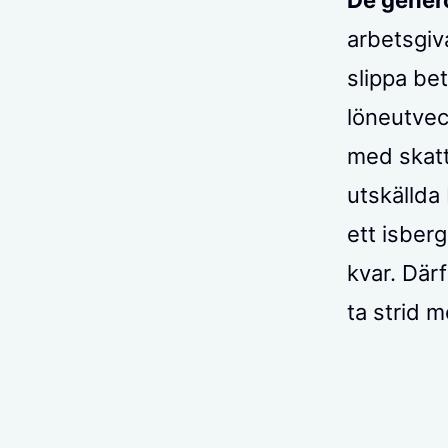
De generö
arbetsgiv
slippa bet
löneutvec
med skatt
utskällda
ett isber
kvar. Där
ta strid 