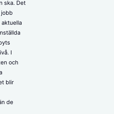
n ska. Det
 jobb
 aktuella
nställda
byts
vå. I
aten och
a
t blir
 än de