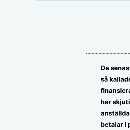
De senast
så kallad
finansier
har skjut
anställda
betalar i 