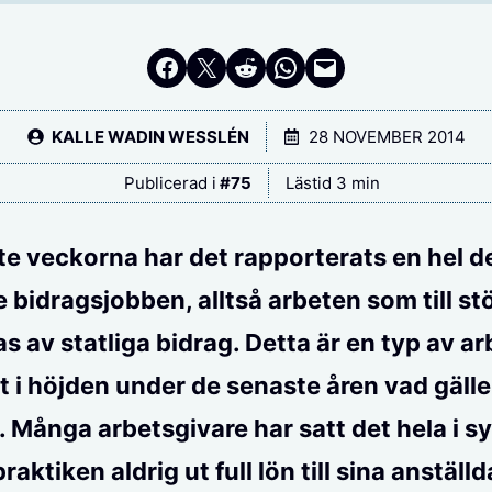
Dela på Facebook
Dela på Twitter
Dela på Reddit
Dela i WhatsApp
Maila en länk
KALLE WADIN WESSLÉN
28 NOVEMBER 2014
Publicerad i
#
75
Lästid 3 min
e veckorna har det rapporterats en hel d
e bidragsjobben, alltså arbeten som till st
as av statliga bidrag. Detta är en typ av a
it i höjden under de senaste åren vad gälle
. Många arbetsgivare har satt det hela i 
praktiken aldrig ut full lön till sina anställd