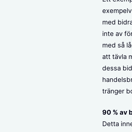
exempelvi
med bidra
inte av f
med så lå
att tävla
dessa bid
handelsbr
tränger b
90 % av 
Detta inn