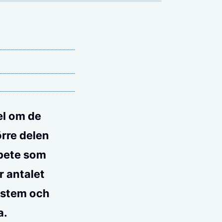
el om de
örre delen
rbete som
r antalet
system och
a.