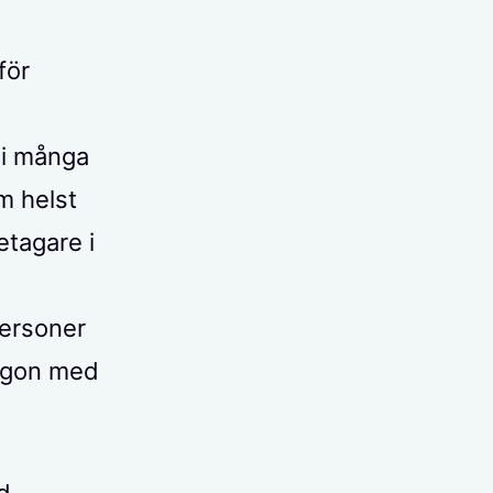
för
 i många
m helst
tagare i
personer
någon med