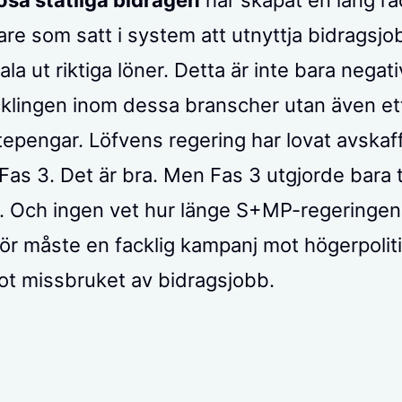
sa statliga bidragen
har skapat en lång ra
are som satt i system att utnyttja bidragsjob
ala ut riktiga löner. Detta är inte bara negati
klingen inom dessa branscher utan även ett
epengar. Löfvens regering har lovat avskaf
 Fas 3. Det är bra. Men Fas 3 utgjorde bara
g. Och ingen vet hur länge S+MP-regeringen 
för måste en facklig kampanj mot högerpolit
mot missbruket av bidragsjobb.