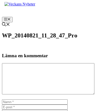
Hoppa
till
innehåll
Meny
WP_20140821_11_28_47_Pro
Lämna en kommentar
Kommentar
Namn
E-
post
Webbplats