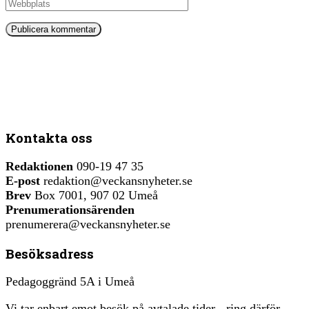
Kontakta oss
Redaktionen
090-19 47 35
E-post
redaktion@veckansnyheter.se
Brev
Box 7001, 907 02 Umeå
Prenumerationsärenden
prenumerera@veckansnyheter.se
Besöksadress
Pedagoggränd 5A i Umeå
Vi tar enbart emot besök på avtalade tider - ring därför