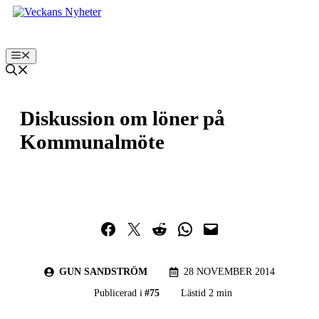
Hoppa
till
innehåll
Meny
Diskussion om löner på
Kommunalmöte
Dela på Facebook
Dela på Twitter
Dela på Reddit
Dela i WhatsApp
Maila en länk
GUN SANDSTRÖM
28 NOVEMBER 2014
Publicerad i
#
75
Lästid 2 min