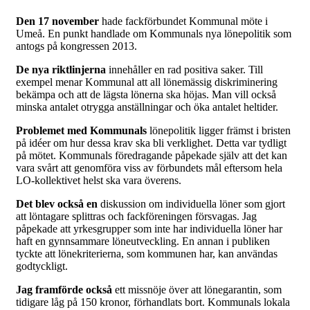
Den 17 november
hade fackförbundet Kommunal möte i
Umeå. En punkt handlade om Kommunals nya lönepolitik som
antogs på kongressen 2013.
De nya riktlinjerna
innehåller en rad positiva saker. Till
exempel menar Kommunal att all lönemässig diskriminering
bekämpa och att de lägsta lönerna ska höjas. Man vill också
minska antalet otrygga anställningar och öka antalet heltider.
Problemet med Kommunals
lönepolitik ligger främst i bristen
på idéer om hur dessa krav ska bli verklighet. Detta var tydligt
på mötet. Kommunals föredragande påpekade själv att det kan
vara svårt att genomföra viss av förbundets mål eftersom hela
LO-kollektivet helst ska vara överens.
Det blev också en
diskussion om individuella löner som gjort
att löntagare splittras och fackföreningen försvagas. Jag
påpekade att yrkesgrupper som inte har individuella löner har
haft en gynnsammare löneutveckling. En annan i publiken
tyckte att lönekriterierna, som kommunen har, kan användas
godtyckligt.
Jag framförde också
ett missnöje över att lönegarantin, som
tidigare låg på 150 kronor, förhandlats bort. Kommunals lokala