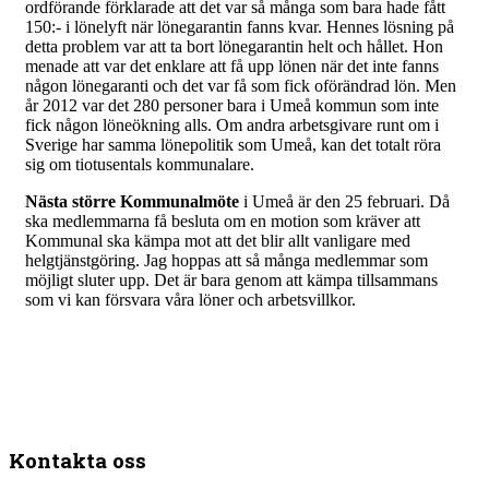
ordförande förklarade att det var så många som bara hade fått
150:- i lönelyft när lönegarantin fanns kvar. Hennes lösning på
detta problem var att ta bort lönegarantin helt och hållet. Hon
menade att var det enklare att få upp lönen när det inte fanns
någon lönegaranti och det var få som fick oförändrad lön. Men
år 2012 var det 280 personer bara i Umeå kommun som inte
fick någon löneökning alls. Om andra arbetsgivare runt om i
Sverige har samma lönepolitik som Umeå, kan det totalt röra
sig om tiotusentals kommunalare.
Nästa större Kommunalmöte
i Umeå är den 25 februari. Då
ska medlemmarna få besluta om en motion som kräver att
Kommunal ska kämpa mot att det blir allt vanligare med
helgtjänstgöring. Jag hoppas att så många medlemmar som
möjligt sluter upp. Det är bara genom att kämpa tillsammans
som vi kan försvara våra löner och arbetsvillkor.
Kontakta oss