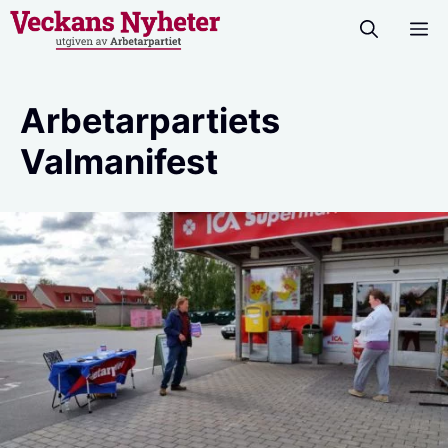
Hoppa
M
till
innehåll
Arbetarpartiets
Valmanifest