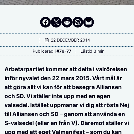
Dela på Facebook
Dela på Twitter
Dela på Reddit
Dela i WhatsApp
Maila en länk
22 DECEMBER 2014
Publicerad i
#
76-77
Lästid 3 min
Arbetarpartiet kommer att delta i valrörelsen
inför nyvalet den 22 mars 2015. Vårt mål är
att göra allt vi kan för att besegra Alliansen
och SD. Vi ställer inte upp med en egen
valsedel. Istället uppmanar vi dig att rösta Nej
till Alliansen och SD – genom att använda en
S-valsedel (eller en från V). Däremot ställer vi
upp med ett eget Valmanifest – som du kan