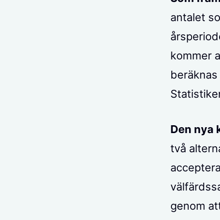
antalet s
årsperiod
kommer at
beräknas 
Statistik
Den nya 
två altern
acceptera
välfärdss
genom att