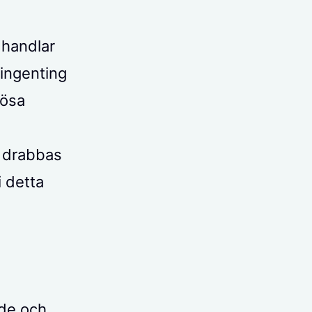
 handlar
ingenting
lösa
t drabbas
i detta
de och