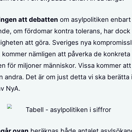
ingen att debatten
om asylpolitiken enbart
de, om fördomar kontra tolerans, har dock 
igheten att göra. Sveriges nya kompromiss
ik kommer nämligen att påverka de konkreta
oren för miljoner människor. Vissa kommer at
 andra. Det är om just detta vi ska berätta 
v NyA.
går ovan
beräknas både antalet asylsökan