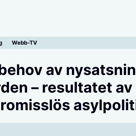
g
Webb-TV
behov av nysatsni
rden – resultatet av
omisslös asylpolit