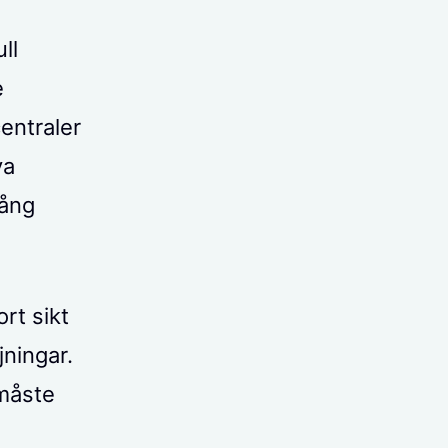
ll
e
entraler
ya
gång
rt sikt
ningar.
 måste
n