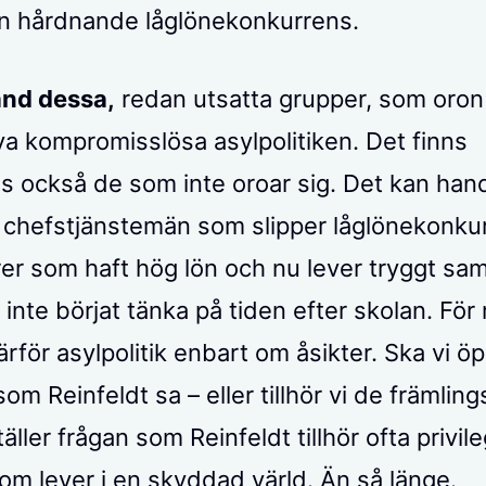
en hårdnande låglönekonkurrens.
and dessa,
redan utsatta grupper, som oron 
ya kompromisslösa asylpolitiken. Det finns
vis också de som inte oroar sig. Det kan han
a chefstjänstemän som slipper låglönekonku
er som haft hög lön och nu lever tryggt sam
inte börjat tänka på tiden efter skolan. Fö
rför asylpolitik enbart om åsikter. Ska vi ö
som Reinfeldt sa – eller tillhör vi de främlings
ller frågan som Reinfeldt tillhör ofta privil
om lever i en skyddad värld. Än så länge.