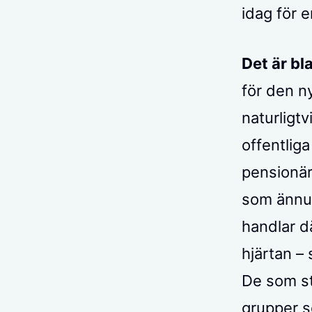
idag för 
Det är bl
för den n
naturligt
offentlig
pensionär
som ännu 
handlar dä
hjärtan – 
De som stä
grupper s