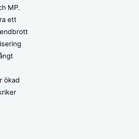
och MP.
ra ett
rendbrott
isering
långt
r ökad
kriker