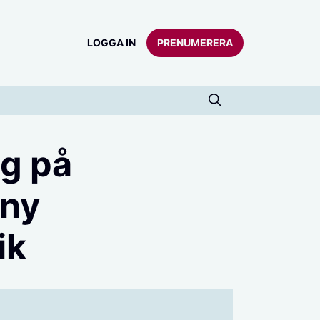
LOGGA IN
PRENUMERERA
ng på
 ny
ik