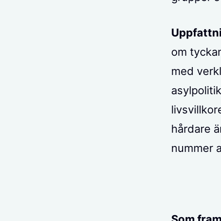
Uppfattn
om tyckan
med verkl
asylpolit
livsvillk
hårdare än
nummer a
Som fram