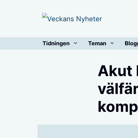
Hoppa
till
innehåll
Tidningen
Teman
Blog
Akut 
välfä
kompr