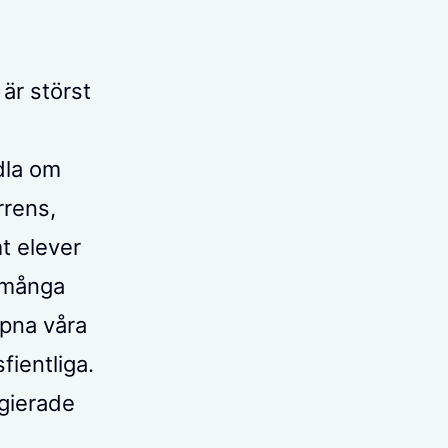
är störst
dla om
rrens,
t elever
r många
ppna våra
fientliga.
egierade