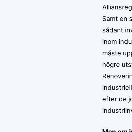
Alliansre
Samt en se
sådant in
inom indu
måste upph
högre uts
Renoverin
industriel
efter de 
industriin
Men om i