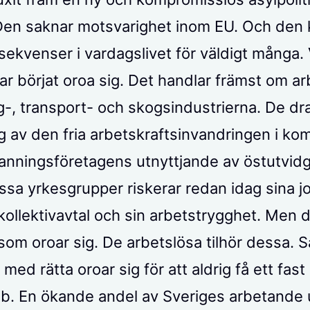
 Den saknar motsvarighet inom EU. Och de
nsekvenser i vardagslivet för väldigt många.
ar börjat oroa sig. Det handlar främst om ar
-, transport- och skogsindustrierna. De d
g av den fria arbetskraftsinvandringen i ko
nningsföretagens utnyttjande av östutvid
ssa yrkesgrupper riskerar redan idag sina j
l kollektivavtal och sin arbetstrygghet. Men d
 som oroar sig. De arbetslösa tilhör dessa. S
ed rätta oroar sig för att aldrig få ett fast
bb. En ökande andel av Sveriges arbetande 