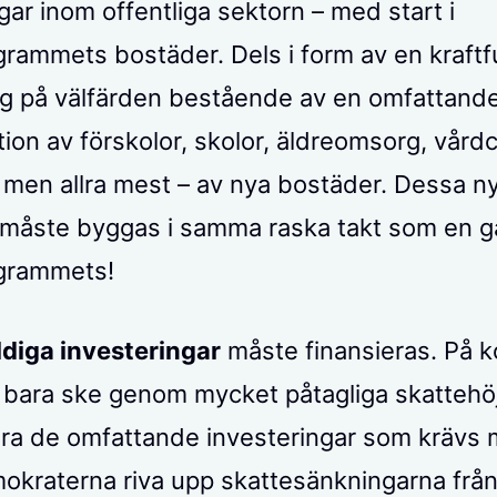
gar inom offentliga sektorn – med start i
grammets bostäder. Dels i form av en kraftfu
g på välfärden bestående av en omfattand
ion av förskolor, skolor, äldreomsorg, vårdc
– men allra mest – av nya bostäder. Dessa n
 måste byggas i samma raska takt som en 
ogrammets!
diga investeringar
måste finansieras. På ko
 bara ske genom mycket påtagliga skattehöj
lara de omfattande investeringar som krävs
okraterna riva upp skattesänkningarna frå