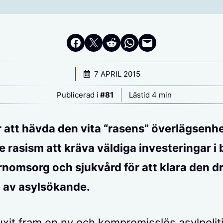
Dela på Facebook
Dela på Twitter
Dela på Reddit
Dela i WhatsApp
Maila en länk
7 APRIL 2015
Publicerad i
#
81
Lästid 4 min
 att hävda den vita “rasens” överlägsenhe
te rasism att kräva väldiga investeringar i
rnomsorg och sjukvård för att klara den 
 av asylsökande.
uxit fram en ny och kompromisslös asylpoliti