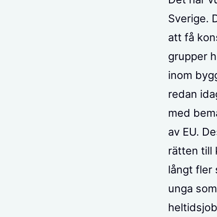
Sverige.
att få ko
grupper h
inom bygg
redan ida
med bema
av EU. De
rätten til
långt fler
unga som m
heltidsjo