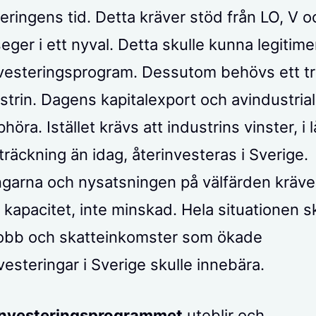
geringens tid. Detta kräver stöd från LO, V 
ger i ett nyval. Detta skulle kunna legitime
vesteringsprogram. Dessutom behövs ett t
strin. Dagens kapitalexport och avindustrial
öra. Istället krävs att industrins vinster, i 
träckning än idag, återinvesteras i Sverige.
garna och nysatsningen på välfärden kräve
l kapacitet, inte minskad. Hela situationen s
jobb och skatteinkomster som ökade
vesteringar i Sverige skulle innebära.
nvesteringsprogrammet
uteblir och