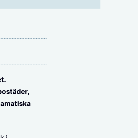
t.
 bostäder,
dramatiska
k i