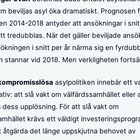
om beviljas asyl öka dramatiskt. Prognosen f
en 2014-2018 antyder att ansökningar i snit
t tredubblas. När det gäller beviljade ansö
ökningen i snitt per år närma sig en fyrdubb
en stannar vid 2018. Men verkligheten fortsä
kompromisslösa
asylpolitiken innebär ett v
ativ: att slå vakt om välfärdssamhället eller 
 dess upplösning. För att slå vakt om
amhället krävs ett väldigt investeringsprogr
 åtgärda det länge uppskjutna behovet av