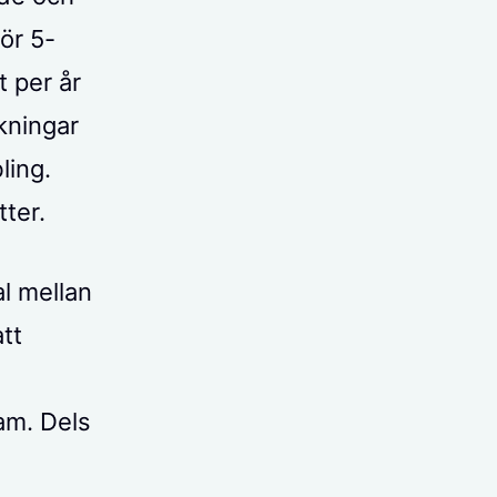
ör 5-
t per år
kningar
ling.
tter.
al mellan
att
am. Dels