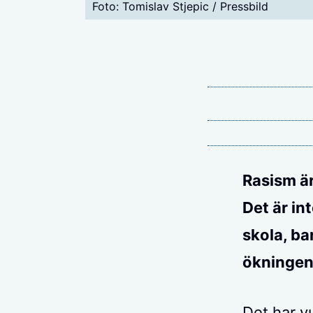
Foto: Tomislav Stjepic / Pressbild
Rasism är
Det är in
skola, ba
ökningen
Det har v