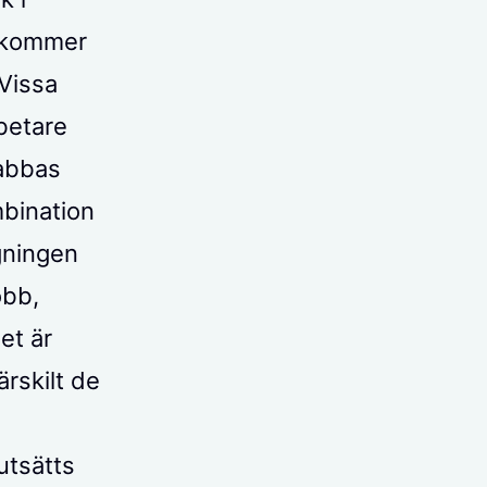
n kommer
 Vissa
betare
rabbas
mbination
gningen
obb,
et är
ärskilt de
utsätts