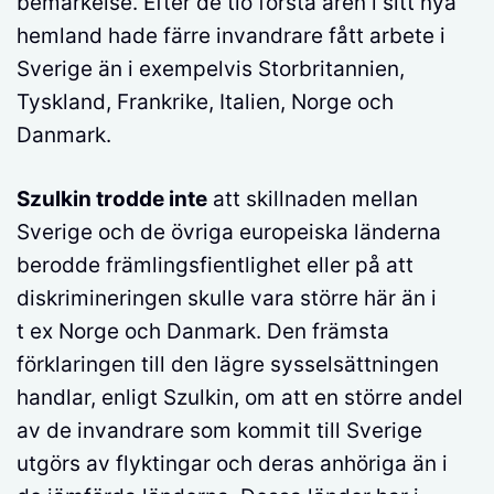
bemärkelse. Efter de tio första åren i sitt nya
hemland hade färre invandrare fått arbete i
Sverige än i exempelvis Storbritannien,
Tyskland, Frankrike, Italien, Norge och
Danmark.
Szulkin trodde inte
att skillnaden mellan
Sverige och de övriga europeiska länderna
berodde främlingsfientlighet eller på att
diskrimineringen skulle vara större här än i
t ex Norge och Danmark. Den främsta
förklaringen till den lägre sysselsättningen
handlar, enligt Szulkin, om att en större andel
av de invandrare som kommit till Sverige
utgörs av flyktingar och deras anhöriga än i