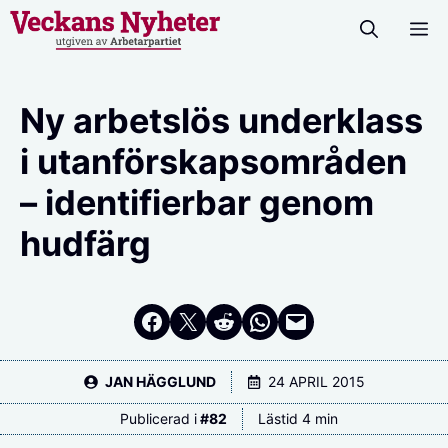
Hoppa
M
till
innehåll
Ny arbetslös underklass
i utanförskapsområden
– identifierbar genom
hudfärg
Dela på Facebook
Dela på Twitter
Dela på Reddit
Dela i WhatsApp
Maila en länk
JAN HÄGGLUND
24 APRIL 2015
Publicerad i
#
82
Lästid 4 min