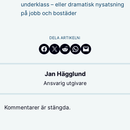
underklass – eller dramatisk nysatsning
på jobb och bostäder
DELA ARTIKELN:
Dela på Facebook
Dela på Twitter
Dela på Reddit
Dela i WhatsApp
Maila en länk
Jan Hägglund
Ansvarig utgivare
Kommentarer är stängda.