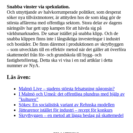
Snabba vinster via spekulation.
Och utnyttjande av halvkorrumperade politiker, som desperat
söker nya tillväxtmotorer, är attityden hos de som idag gör de
största affärerna med offentliga sektorn. Stora delar av dagens
näringsliv har gett upp kampen för att hävda sig på
världsmarknaden. De satsar istället på snabba klipp. Och de
snabba klippen finns inte i långsiktiga investeringar i industri
och bostäder. De finns däremot i produktionen av skrytbyggen
– som utvecklats till en effektiv metod när det gäller att överföra
skattemedel från för- och grundskola till bygg- och
fastighetsföretag. Detta ska vi visa i en rad artiklar i detta
nummer av NyA.
Läs även:
Malmö Live – stadens största felsatsning någonsin?
I Malmö och Umeå: det offentliga plundras med hjälp av
”kulturen”
Sökes: En socialistisk variant av Rehnska modellen
Jättearenor istället för industri – recept för konkurs
Skrytbyggen – en metod att lägga beslag på skattemedel