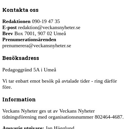
Kontakta oss
Redaktionen
090-19 47 35
E-post
redaktion@veckansnyheter.se
Brev
Box 7001, 907 02 Umeå
Prenumerationsärenden
prenumerera@veckansnyheter.se
Besöksadress
Pedagoggränd 5A i Umeå
Vi tar enbart emot besök på avtalade tider - ring därför
före.
Information
Veckans Nyheter ges ut av Veckans Nyheter
tidningsförening med organisationsnummer 802464-4687.
Ansvarig utgivare:
Jan Hägglund