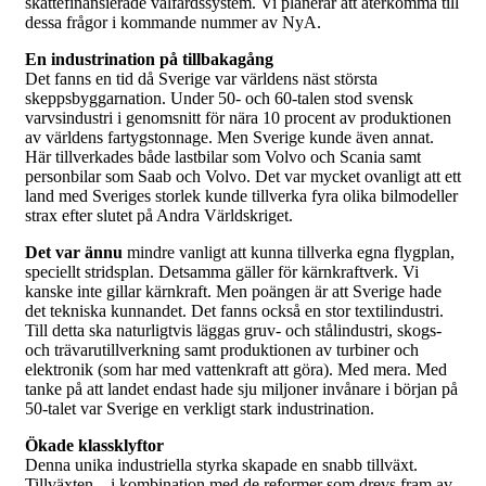
skattefinansierade välfärdssystem. Vi planerar att återkomma till
dessa frågor i kommande nummer av NyA.
En industrination på tillbakagång
Det fanns en tid då Sverige var världens näst största
skeppsbyggarnation. Under 50- och 60-talen stod svensk
varvsindustri i genomsnitt för nära 10 procent av produktionen
av världens fartygstonnage. Men Sverige kunde även annat.
Här tillverkades både lastbilar som Volvo och Scania samt
personbilar som Saab och Volvo. Det var mycket ovanligt att ett
land med Sveriges storlek kunde tillverka fyra olika bilmodeller
strax efter slutet på Andra Världskriget.
Det var ännu
mindre vanligt att kunna tillverka egna flygplan,
speciellt stridsplan. Detsamma gäller för kärnkraftverk. Vi
kanske inte gillar kärnkraft. Men poängen är att Sverige hade
det tekniska kunnandet. Det fanns också en stor textilindustri.
Till detta ska naturligtvis läggas gruv- och stålindustri, skogs-
och trävarutillverkning samt produktionen av turbiner och
elektronik (som har med vattenkraft att göra). Med mera. Med
tanke på att landet endast hade sju miljoner invånare i början på
50-talet var Sverige en verkligt stark industrination.
Ökade klassklyftor
Denna unika industriella styrka skapade en snabb tillväxt.
Tillväxten – i kombination med de reformer som drevs fram av