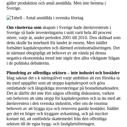
gäller produktion och antal anställda. Men inte hemma i
Sverige.
Om vinsterna som
skapats i Sverige hade återinvesterats i
Sverige så hade investeringarna i snitt varit hela 40 procent
större, varje år, under perioden 2001 till 2010. Den skillnad som
detta skulle ha inneburit för landet är enorm. Men istället
fortsätter kapitalexporten och därmed avindustrialiseringen. Det
är närmast obegripligt att behovet av att vända på denna
negativa ekonomiska trend inte utgör den allra viktigaste frågan
i de politiska debatterna.
Plundring av offentliga sektorn – inte industri och bostäder
Idag saknar det s k näringslivet varje ambition att ens försöka ta
itu med uppgifter som att stoppa kapitalexport och göra
omfattande och långsiktiga investeringar på bostadsmarknaden.
Det är därför det inte förs någon offentlig diskussion, varken
om behoven att sätta stopp för kapitalexporten och ta itu med att
återinvestera i den svenska industrin, eller om de enorma
behoven av att bygga nya och renovera gamla bostäder. Istället
ger det en högre och tryggare avkastning, och på mycket
kortare tid, att omfördela skattemedel från den offentliga
sektorn till de egna bygg- och fastighetsföretagen.