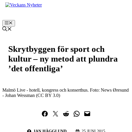
Hoppa
till
innehåll
Meny
Skrytbyggen för sport och
kultur – ny metod att plundra
’det offentliga’
Malmö Live - hotell, kongress och konserthus. Foto: News Øresund
- Johan Wessman (CC BY 3.0)
Dela på Facebook
Dela på Twitter
Dela på Reddit
Dela i WhatsApp
Maila en länk
JAN HÄGGLUND
25 JUNI 2015