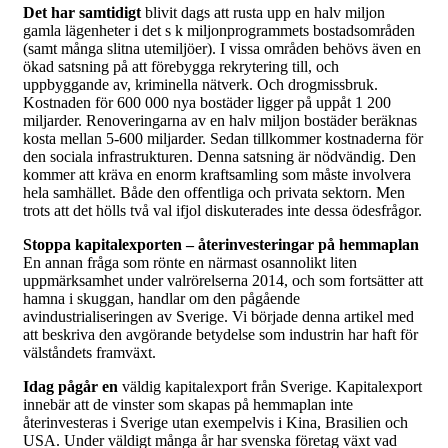
Det har samtidigt
blivit dags att rusta upp en halv miljon
gamla lägenheter i det s k miljonprogrammets bostadsområden
(samt många slitna utemiljöer). I vissa områden behövs även en
ökad satsning på att förebygga rekrytering till, och
uppbyggande av, kriminella nätverk. Och drogmissbruk.
Kostnaden för 600 000 nya bostäder ligger på uppåt 1 200
miljarder. Renoveringarna av en halv miljon bostäder beräknas
kosta mellan 5-600 miljarder. Sedan tillkommer kostnaderna för
den sociala infrastrukturen. Denna satsning är nödvändig. Den
kommer att kräva en enorm kraftsamling som måste involvera
hela samhället. Både den offentliga och privata sektorn. Men
trots att det hölls två val ifjol diskuterades inte dessa ödesfrågor.
Stoppa kapitalexporten – återinvesteringar på hemmaplan
En annan fråga som rönte en närmast osannolikt liten
uppmärksamhet under valrörelserna 2014, och som fortsätter att
hamna i skuggan, handlar om den pågående
avindustrialiseringen av Sverige. Vi började denna artikel med
att beskriva den avgörande betydelse som industrin har haft för
välståndets framväxt.
Idag pågår en
väldig kapitalexport från Sverige. Kapitalexport
innebär att de vinster som skapas på hemmaplan inte
återinvesteras i Sverige utan exempelvis i Kina, Brasilien och
USA. Under väldigt många år har svenska företag växt vad