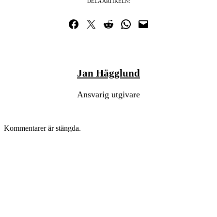
DELA ARTIKELN:
Dela på Facebook
Dela på Twitter
Dela på Reddit
Dela i WhatsApp
Maila en länk
Jan Hägglund
Ansvarig utgivare
Kommentarer är stängda.