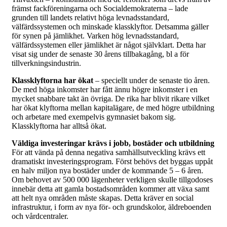
främst fackföreningarna och Socialdemokraterna – lade
grunden till landets relativt höga levnadsstandard,
välfärdssystemen och minskade klassklyftor. Detsamma gäller
för synen på jämlikhet. Varken hög levnadsstandard,
välfärdssystemen eller jämlikhet är något självklart. Detta har
visat sig under de senaste 30 årens tillbakagång, bl a för
tillverkningsindustrin.
Klassklyftorna har ökat
– speciellt under de senaste tio åren.
De med höga inkomster har fått ännu högre inkomster i en
mycket snabbare takt än övriga. De rika har blivit rikare vilket
har ökat klyftorna mellan kapitalägare, de med högre utbildning
och arbetare med exempelvis gymnasiet bakom sig.
Klassklyftorna har alltså ökat.
Väldiga investeringar krävs i jobb, bostäder och utbildning
För att vända på denna negativa samhällsutveckling krävs ett
dramatiskt investeringsprogram. Först behövs det byggas uppåt
en halv miljon nya bostäder under de kommande 5 – 6 åren.
Om behovet av 500 000 lägenheter verkligen skulle tillgodoses
innebär detta att gamla bostadsområden kommer att växa samt
att helt nya områden måste skapas. Detta kräver en social
infrastruktur, i form av nya för- och grundskolor, äldreboenden
och vårdcentraler.