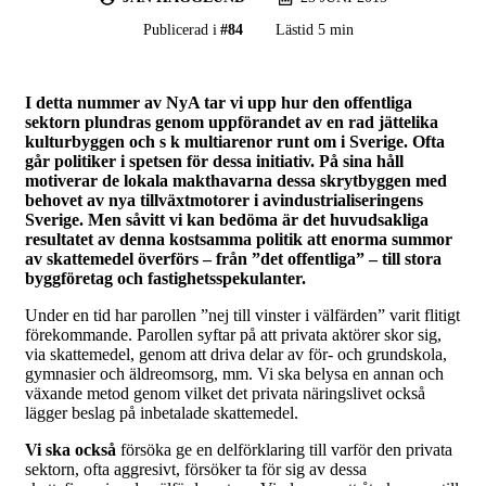
Publicerad i
#
84
Lästid 5 min
I detta nummer av NyA tar vi upp hur den offentliga
sektorn plundras genom uppförandet av en rad jättelika
kulturbyggen och s k multiarenor runt om i Sverige. Ofta
går politiker i spetsen för dessa initiativ. På sina håll
motiverar de lokala makthavarna dessa skrytbyggen med
behovet av nya tillväxtmotorer i avindustrialiseringens
Sverige. Men såvitt vi kan bedöma är det huvudsakliga
resultatet av denna kostsamma politik att enorma summor
av skattemedel överförs – från ”det offentliga” – till stora
byggföretag och fastighetsspekulanter.
Under en tid har parollen ”nej till vinster i välfärden” varit flitigt
förekommande. Parollen syftar på att privata aktörer skor sig,
via skattemedel, genom att driva delar av för- och grundskola,
gymnasier och äldreomsorg, mm. Vi ska belysa en annan och
växande metod genom vilket det privata näringslivet också
lägger beslag på inbetalade skattemedel.
Vi ska också
försöka ge en delförklaring till varför den privata
sektorn, ofta aggresivt, försöker ta för sig av dessa