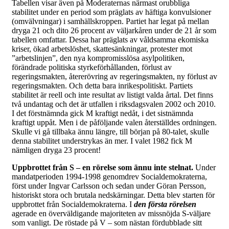
Tabellen visar även på Moderaternas närmast orubbliga
stabilitet under en period som präglats av häftiga konvulsioner
(omvälvningar) i samhällskroppen. Partiet har legat på mellan
dryga 21 och dito 26 procent av väljarkåren under de 21 år som
tabellen omfattar. Dessa har präglats av våldsamma ekomiska
kriser, ökad arbetslöshet, skattesänkningar, protester mot
”arbetslinjen”, den nya kompromisslösa asylpolitiken,
förändrade politiska styrkeförhållanden, förlust av
regeringsmakten, återerövring av regeringsmakten, ny förlust av
regeringsmakten. Och detta bara inrikespolitiskt. Partiets
stabilitet är reell och inte resultat av listigt valda årtal. Det finns
två undantag och det är utfallen i riksdagsvalen 2002 och 2010.
I det förstnämnda gick M kraftigt nedåt, i det sistnämnda
kraftigt uppåt. Men i de påföljande valen återställdes ordningen.
Skulle vi gå tillbaka ännu längre, till början på 80-talet, skulle
denna stabilitet understrykas än mer. I valet 1982 fick M
nämligen dryga 23 procent!
Uppbrottet från S – en rörelse som ännu inte stelnat.
Under
mandatperioden 1994-1998 genomdrev Socialdemokraterna,
först under Ingvar Carlsson och sedan under Göran Persson,
historiskt stora och brutala nedskärningar. Detta blev starten för
uppbrottet från Socialdemokraterna. I
den första rörelsen
agerade en överväldigande majoriteten av missnöjda S-väljare
som vanligt. De röstade på V – som nästan fördubblade sitt