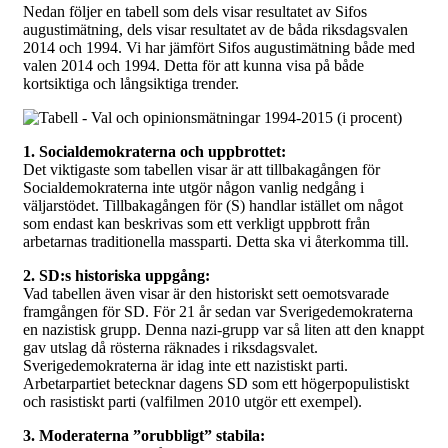
Nedan följer en tabell som dels visar resultatet av Sifos
augustimätning, dels visar resultatet av de båda riksdagsvalen
2014 och 1994. Vi har jämfört Sifos augustimätning både med
valen 2014 och 1994. Detta för att kunna visa på både
kortsiktiga och långsiktiga trender.
1. Socialdemokraterna och uppbrottet:
Det viktigaste som tabellen visar är att tillbakagången för
Socialdemokraterna inte utgör någon vanlig nedgång i
väljarstödet. Tillbakagången för (S) handlar istället om något
som endast kan beskrivas som ett verkligt uppbrott från
arbetarnas traditionella massparti. Detta ska vi återkomma till.
2. SD:s historiska uppgång:
Vad tabellen även visar är den historiskt sett oemotsvarade
framgången för SD. För 21 år sedan var Sverigedemokraterna
en nazistisk grupp. Denna nazi-grupp var så liten att den knappt
gav utslag då rösterna räknades i riksdagsvalet.
Sverigedemokraterna är idag inte ett nazistiskt parti.
Arbetarpartiet betecknar dagens SD som ett högerpopulistiskt
och rasistiskt parti (valfilmen 2010 utgör ett exempel).
3. Moderaterna ”orubbligt” stabila: