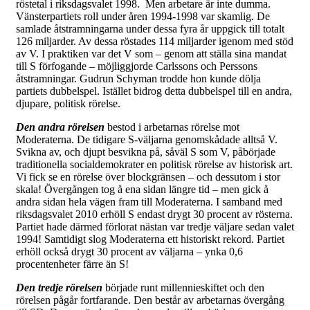
röstetal i riksdagsvalet 1998. Men arbetare är inte dumma.
Vänsterpartiets roll under åren 1994-1998 var skamlig. De
samlade åtstramningarna under dessa fyra år uppgick till totalt
126 miljarder. Av dessa röstades 114 miljarder igenom med stöd
av V. I praktiken var det V som – genom att ställa sina mandat
till S förfogande – möjliggjorde Carlssons och Perssons
åtstramningar. Gudrun Schyman trodde hon kunde dölja
partiets dubbelspel. Istället bidrog detta dubbelspel till en andra,
djupare, politisk rörelse.
Den andra rörelsen
bestod i arbetarnas rörelse mot
Moderaterna. De tidigare S-väljarna genomskådade alltså V.
Svikna av, och djupt besvikna på, såväl S som V, påbörjade
traditionella socialdemokrater en politisk rörelse av historisk art.
Vi fick se en rörelse över blockgränsen – och dessutom i stor
skala! Övergången tog å ena sidan längre tid – men gick å
andra sidan hela vägen fram till Moderaterna. I samband med
riksdagsvalet 2010 erhöll S endast drygt 30 procent av rösterna.
Partiet hade därmed förlorat nästan var tredje väljare sedan valet
1994! Samtidigt slog Moderaterna ett historiskt rekord. Partiet
erhöll också drygt 30 procent av väljarna – ynka 0,6
procentenheter färre än S!
Den tredje rörelsen
började runt millennieskiftet och den
rörelsen pågår fortfarande. Den består av arbetarnas övergång