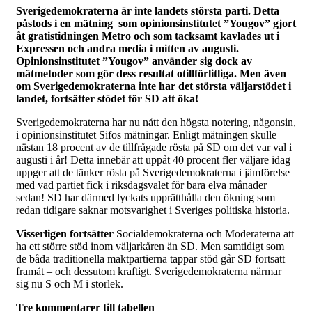
Sverigedemokraterna är inte landets största parti. Detta
påstods i en mätning som opinionsinstitutet ”Yougov” gjort
åt gratistidningen Metro och som tacksamt kavlades ut i
Expressen och andra media i mitten av augusti.
Opinionsinstitutet ”Yougov” använder sig dock av
mätmetoder som gör dess resultat otillförlitliga. Men även
om Sverigedemokraterna inte har det största väljarstödet i
landet, fortsätter stödet för SD att öka!
Sverigedemokraterna har nu nått den högsta notering, någonsin,
i opinionsinstitutet Sifos mätningar. Enligt mätningen skulle
nästan 18 procent av de tillfrågade rösta på SD om det var val i
augusti i år! Detta innebär att uppåt 40 procent fler väljare idag
uppger att de tänker rösta på Sverigedemokraterna i jämförelse
med vad partiet fick i riksdagsvalet för bara elva månader
sedan! SD har därmed lyckats upprätthålla den ökning som
redan tidigare saknar motsvarighet i Sveriges politiska historia.
Visserligen fortsätter
Socialdemokraterna och Moderaterna att
ha ett större stöd inom väljarkåren än SD. Men samtidigt som
de båda traditionella maktpartierna tappar stöd går SD fortsatt
framåt – och dessutom kraftigt. Sverigedemokraterna närmar
sig nu S och M i storlek.
Tre kommentarer till tabellen