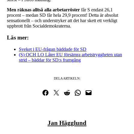
Men räknas alltså alla arbetarröster
får S endast 26,1
procent – medan SD får hela 29,9 procent! Detta är absolut
sensationellt – och understryker att det har skett ett verkligt
uppbrott från Socialdemokraterna.
Läs mer:
Sveket i EU-frågan bäddade för SD
(S) OCH LO Låter EU försämra arbetstryggheten utan
strid – bäddar för SD:s framgång
DELA ARTIKELN:
Dela på Facebook
Dela på Twitter
Dela på Reddit
Dela i WhatsApp
Maila en länk
Jan Hägglund