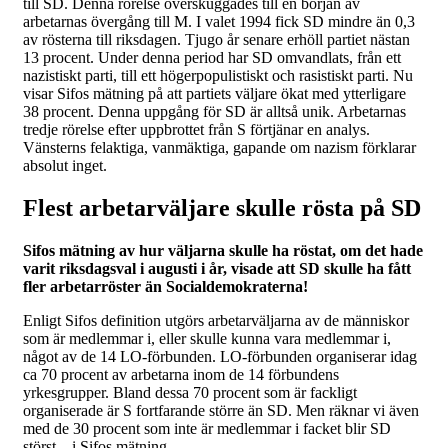
till SD. Denna rörelse överskuggades till en början av
arbetarnas övergång till M. I valet 1994 fick SD mindre än 0,3
av rösterna till riksdagen. Tjugo år senare erhöll partiet nästan
13 procent. Under denna period har SD omvandlats, från ett
nazistiskt parti, till ett högerpopulistiskt och rasistiskt parti. Nu
visar Sifos mätning på att partiets väljare ökat med ytterligare
38 procent. Denna uppgång för SD är alltså unik. Arbetarnas
tredje rörelse efter uppbrottet från S förtjänar en analys.
Vänsterns felaktiga, vanmäktiga, gapande om nazism förklarar
absolut inget.
Flest arbetarväljare skulle rösta på SD
Sifos mätning av hur väljarna skulle ha röstat, om det hade
varit riksdagsval i augusti i år, visade att SD skulle ha fått
fler arbetarröster än Socialdemokraterna!
Enligt Sifos definition utgörs arbetarväljarna av de människor
som är medlemmar i, eller skulle kunna vara medlemmar i,
något av de 14 LO-förbunden. LO-förbunden organiserar idag
ca 70 procent av arbetarna inom de 14 förbundens
yrkesgrupper. Bland dessa 70 procent som är fackligt
organiserade är S fortfarande större än SD. Men räknar vi även
med de 30 procent som inte är medlemmar i facket blir SD
störst – i Sifos mätning.