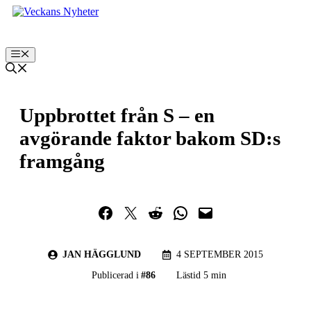
Hoppa
till
innehåll
Meny
Uppbrottet från S – en
avgörande faktor bakom SD:s
framgång
Dela på Facebook
Dela på Twitter
Dela på Reddit
Dela i WhatsApp
Maila en länk
JAN HÄGGLUND
4 SEPTEMBER 2015
Publicerad i
#
86
Lästid 5 min