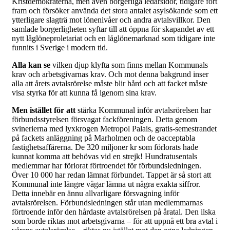
Kristdemokraterna, men även borgerliga ledarsidor, tidigare fört
fram och försöker använda det stora antalet asylsökande som ett
ytterligare slagträ mot lönenivåer och andra avtalsvillkor. Den
samlade borgerligheten syftar till att öppna för skapandet av ett
nytt låglöneproletariat och en låglönemarknad som tidigare inte
funnits i Sverige i modern tid.
Alla kan se
vilken djup klyfta som finns mellan Kommunals
krav och arbetsgivarnas krav. Och mot denna bakgrund inser
alla att årets avtalsrörelse måste blir hård och att facket måste
visa styrka för att kunna få igenom sina krav.
Men istället för att
stärka Kommunal inför avtalsrörelsen har
förbundsstyrelsen försvagat fackföreningen. Detta genom
svinerierna med lyxkrogen Metropol Palais, gratis-semestrandet
på fackets anläggning på Marholmen och de oacceptabla
fastighetsaffärerna. De 320 miljoner kr som förlorats hade
kunnat komma att behövas vid en strejk! Hundratusentals
medlemmar har förlorat förtroendet för förbundsledningen.
Över 10 000 har redan lämnat förbundet. Tappet är så stort att
Kommunal inte längre vågar lämna ut några exakta siffror.
Detta innebär en ännu allvarligare försvagning inför
avtalsrörelsen. Förbundsledningen står utan medlemmarnas
förtroende inför den hårdaste avtalsrörelsen på åratal. Den ilska
som borde riktas mot arbetsgivarna – för att uppnå ett bra avtal i