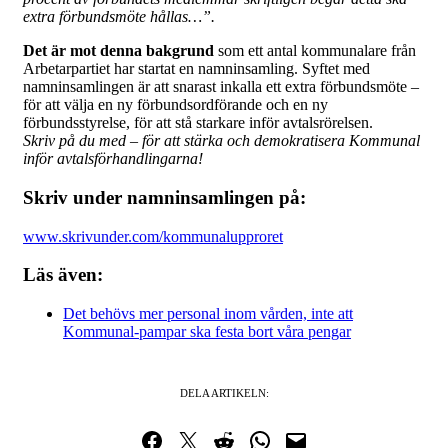
extra förbundsmöte hållas…”.
Det är mot denna bakgrund
som ett antal kommunalare från
Arbetarpartiet har startat en namninsamling. Syftet med
namninsamlingen är att snarast inkalla ett extra förbundsmöte –
för att välja en ny förbundsordförande och en ny
förbundsstyrelse, för att stå starkare inför avtalsrörelsen.
Skriv på du med – för att stärka och demokratisera Kommunal
inför avtalsförhandlingarna!
Skriv under namninsamlingen på:
www.skrivunder.com/kommunalupproret
Läs även:
Det behövs mer personal inom vården, inte att
Kommunal-pampar ska festa bort våra pengar
DELA ARTIKELN:
Dela på Facebook
Dela på Twitter
Dela på Reddit
Dela i WhatsApp
Maila en länk