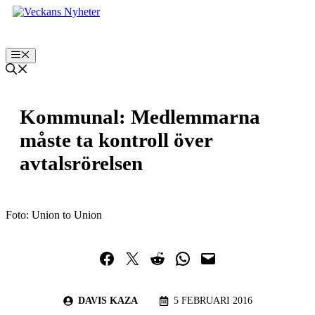
Hoppa
till
innehåll
Meny
Kommunal: Medlemmarna
måste ta kontroll över
avtalsrörelsen
Foto: Union to Union
Dela på Facebook
Dela på Twitter
Dela på Reddit
Dela i WhatsApp
Maila en länk
DAVIS KAZA
5 FEBRUARI 2016