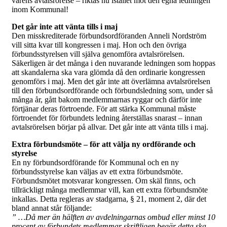
vårens avtalsrörelse – riktas nu istället mot den egna ledningen
inom Kommunal!
Det går inte att vänta tills i maj
Den misskrediterade förbundsordföranden Anneli Nordström
vill sitta kvar till kongressen i maj. Hon och den övriga
förbundsstyrelsen vill själva genomföra avtalsrörelsen.
Säkerligen är det många i den nuvarande ledningen som hoppas
att skandalerna ska vara glömda då den ordinarie kongressen
genomförs i maj. Men det går inte att överlämna avtalsrörelsen
till den förbundsordförande och förbundsledning som, under så
många år, gått bakom medlemmarnas ryggar och därför inte
förtjänar deras förtroende. För att stärka Kommunal måste
förtroendet för förbundets ledning återställas snarast – innan
avtalsrörelsen börjar på allvar. Det går inte att vänta tills i maj.
Extra förbundsmöte – för att välja ny ordförande och
styrelse
En ny förbundsordförande för Kommunal och en ny
förbundsstyrelse kan väljas av ett extra förbundsmöte.
Förbundsmötet motsvarar kongressen. Om skäl finns, och
tillräckligt många medlemmar vill, kan ett extra förbundsmöte
inkallas. Detta regleras av stadgarna, § 21, moment 2, där det
bland annat står följande:
” …Då mer än hälften av avdelningarnas ombud eller minst 10
procent av förbundets medlemmar skriftligen begär detta ska