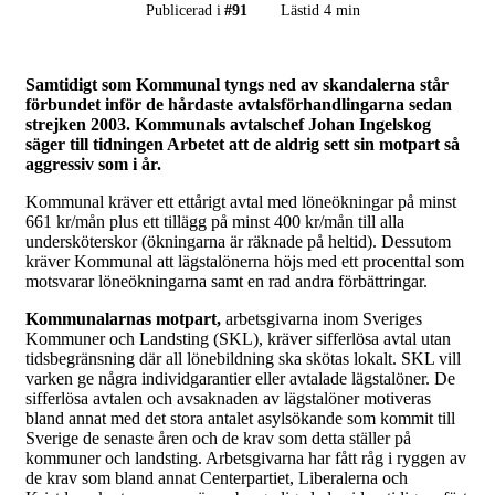
Publicerad i
#
91
Lästid 4 min
Samtidigt som Kommunal tyngs ned av skandalerna står
förbundet inför de hårdaste avtalsförhandlingarna sedan
strejken 2003. Kommunals avtalschef Johan Ingelskog
säger till tidningen Arbetet att de aldrig sett sin motpart så
aggressiv som i år.
Kommunal kräver ett ettårigt avtal med löneökningar på minst
661 kr/mån plus ett tillägg på minst 400 kr/mån till alla
undersköterskor (ökningarna är räknade på heltid). Dessutom
kräver Kommunal att lägstalönerna höjs med ett procenttal som
motsvarar löneökningarna samt en rad andra förbättringar.
Kommunalarnas motpart,
arbetsgivarna inom Sveriges
Kommuner och Landsting (SKL), kräver sifferlösa avtal utan
tidsbegränsning där all lönebildning ska skötas lokalt. SKL vill
varken ge några individgarantier eller avtalade lägstalöner. De
sifferlösa avtalen och avsaknaden av lägstalöner motiveras
bland annat med det stora antalet asylsökande som kommit till
Sverige de senaste åren och de krav som detta ställer på
kommuner och landsting. Arbetsgivarna har fått råg i ryggen av
de krav som bland annat Centerpartiet, Liberalerna och