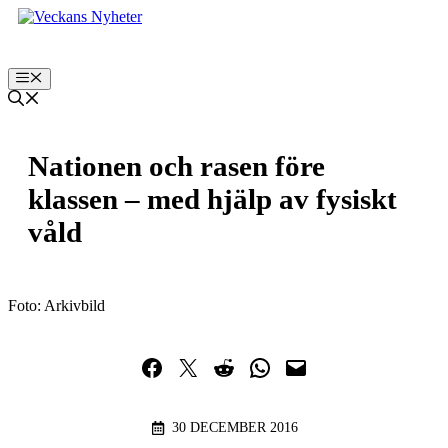
Hoppa
till
innehåll
Meny
Nationen och rasen före
klassen – med hjälp av fysiskt
våld
Foto: Arkivbild
Dela på Facebook
Dela på Twitter
Dela på Reddit
Dela i WhatsApp
Maila en länk
30 DECEMBER 2016