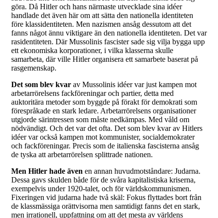
göra. Då Hitler och hans närmaste utvecklade sina idéer
handlade det även här om att sätta den nationella identiteten
före klassidentiteten. Men nazismen ansåg dessutom att det
fanns något ännu viktigare än den nationella identiteten. Det var
rasidentiteten. Där Mussolinis fascister sade sig vilja bygga upp
ett ekonomiska korporationer, i vilka klasserna skulle
samarbeta, där ville Hitler organisera ett samarbete baserat på
rasgemenskap.
Det som blev kvar
av Mussolinis idéer var just kampen mot
arbetarrörelsens fackföreningar och partier, detta med
auktoritära metoder som byggde på förakt för demokrati som
förespråkade en stark ledare. Arbetarrörelsens organisationer
utgjorde särintressen som måste nedkämpas. Med våld om
nödvändigt. Och det var det ofta. Det som blev kvar av Hitlers
idéer var också kampen mot kommunister, socialdemokrater
och fackföreningar. Precis som de italienska fascisterna ansåg
de tyska att arbetarrörelsen splittrade nationen.
Men Hitler hade även
en annan huvudmotståndare: Judarna.
Dessa gavs skulden både för de svåra kapitalistiska kriserna,
exempelvis under 1920-talet, och för världskommunismen.
Fixeringen vid judarna hade två skäl: Fokus flyttades bort från
de klassmässiga orättvisorna men samtidigt fanns det en stark,
men irrationell, uppfattning om att det mesta av världens