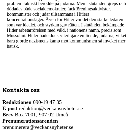
problem faktiskt berodde på judarna. Men i slutänden greps och
dödades både socialdemokrater, fackföreningsaktivister,
kommunister och judar tillsammans i Hitlers
koncentrationsläger. Även för Hitler var det den starke ledaren
som var idealet, och styrkan gav rätten. I slutänden bekämpade
Hitler arbetarrörelsen med våld, i nationens namn, precis som
Mussolini. Hitler hade dock ytterligare en fiende, judarna, vilket
bara gjorde nazismens kamp mot kommunismen så mycket mer
hatisk.
Kontakta oss
Redaktionen
090-19 47 35
E-post
redaktion@veckansnyheter.se
Brev
Box 7001, 907 02 Umeå
Prenumerationsärenden
prenumerera@veckansnyheter.se