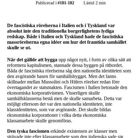
Publicerad i
#
101-102
Lästid 2 min
De fascistiska rörelserna i Italien och i Tyskland var
absolut inte den traditionella borgerlighetens lydiga
redskap. Både i Italien och Tyskland hade de fascistiska
massrörelserna egna idéer om hur det framtida samhället
skulle se ut.
När det gällde att bygga
upp något nytt, i form av olika sätt att
reformera kapitalismen, stannade dessa byggen på ritbordet.
Båda de fascistiska rörelserna såg den nationella identiteten som
den avgörande basen för samhällsbygget. Men det fanns
skillnader mellan Mussolini och Hitlers rörelser redan före
övertagandet av statsmakten. Fascismen i Italien betonade den
ekonomiska korporativismen. Visserligen skulle
samhällsklasserna bestå men de skulle samarbeta. Detta var
möjligt eftersom det var den nationella identiteten, inte
klassidentiteten, som var avgörande. Det skulle bildas
ekonomiska korporationer i vilka detta ekonomiska
klassamarbete skulle genomföras.
Den tyska fascismen
erkände existensen av klasser men
strävade inte efter klassamarbete som den italienska sade sig