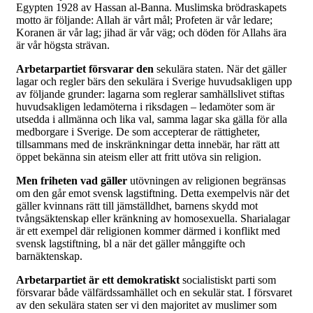
Egypten 1928 av Hassan al-Banna. Muslimska brödraskapets
motto är följande: Allah är vårt mål; Profeten är vår ledare;
Koranen är vår lag; jihad är vår väg; och döden för Allahs ära
är vår högsta strävan.
Arbetarpartiet försvarar den
sekulära staten. När det gäller
lagar och regler bärs den sekulära i Sverige huvudsakligen upp
av följande grunder: lagarna som reglerar samhällslivet stiftas
huvudsakligen ledamöterna i riksdagen – ledamöter som är
utsedda i allmänna och lika val, samma lagar ska gälla för alla
medborgare i Sverige. De som accepterar de rättigheter,
tillsammans med de inskränkningar detta innebär, har rätt att
öppet bekänna sin ateism eller att fritt utöva sin religion.
Men friheten vad gäller
utövningen av religionen begränsas
om den går emot svensk lagstiftning. Detta exempelvis när det
gäller kvinnans rätt till jämställdhet, barnens skydd mot
tvångsäktenskap eller kränkning av homosexuella. Sharialagar
är ett exempel där religionen kommer därmed i konflikt med
svensk lagstiftning, bl a när det gäller månggifte och
barnäktenskap.
Arbetarpartiet är ett demokratiskt
socialistiskt parti som
försvarar både välfärdssamhället och en sekulär stat. I försvaret
av den sekulära staten ser vi den majoritet av muslimer som