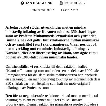
JAN HÄGGLUND
19 APRIL 2017
Publicerad i
#
107
Lästid 2 min
Arbetarpartiet stöder utvecklingen mot en mindre
bokstavlig tolkning av Koranen och dess 350 sharialagar
samt av Profeten Muhammeds levnadssätt och yttranden
[sunna]), när det gäller hur relationerna mellan människor
och av samhället i stort ska organiseras. Vi ser positivt på
den utveckling mot en mindre bokstavlig tolkning av
Koranen, eller den liberalisering av islam, som ägde rum i
början av 1900-talet i vissa muslimska länder.
Omvänt ställer vi oss
kritiska till den reaktion – kallad
”islamism” – som ägt rum under den senare delen av 1900-talet.
Framgångarna för de islamistiska reaktionärerna har inneburit
en återgång till en mer bokstavlig tolkning av Koranen och dess
350 sharialagar – en återgång som haft sin motsvarighet i
tolkningen av Profetens sunna.
Den första organiserade
reaktionen riktad mot en mer liberal
tolkning av islam vi känner till utgörs av Muslimska
brödraskapet. Denna reaktionära islamistiska rörelse bildades i