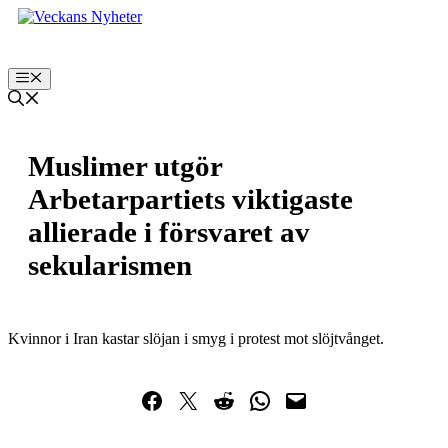
Hoppa
till
innehåll
Meny
Muslimer utgör
Arbetarpartiets viktigaste
allierade i försvaret av
sekularismen
Kvinnor i Iran kastar slöjan i smyg i protest mot slöjtvånget.
Dela på Facebook
Dela på Twitter
Dela på Reddit
Dela i WhatsApp
Maila en länk