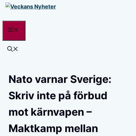
Hoppa
till
innehåll
Meny
Nato varnar Sverige:
Skriv inte på förbud
mot kärnvapen –
Maktkamp mellan