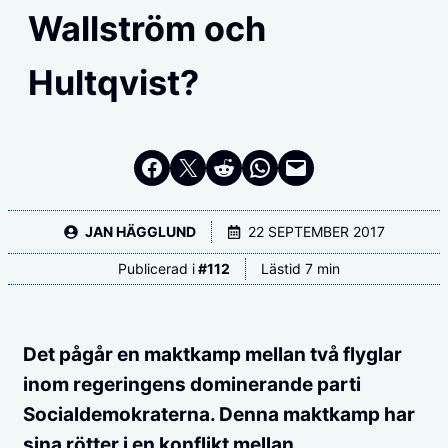
Wallström och
Hultqvist?
Dela på Facebook
Dela på Twitter
Dela på Reddit
Dela i WhatsApp
Maila en länk
JAN HÄGGLUND
22 SEPTEMBER 2017
Publicerad i
#
112
Lästid 7 min
Det pågår en maktkamp mellan två flyglar
inom regeringens dominerande parti
Socialdemokraterna. Denna maktkamp har
sina rötter i en konflikt mellan