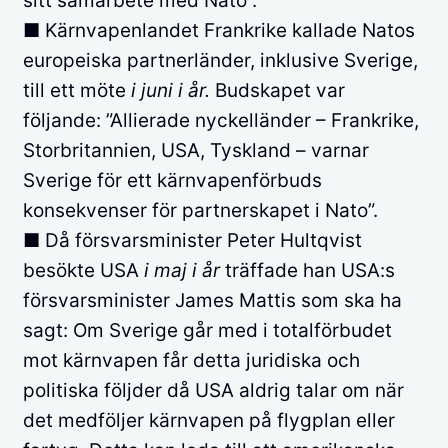
sitt samarbete med Nato”.
■ Kärnvapenlandet Frankrike kallade Natos
europeiska partnerländer, inklusive Sverige,
till ett möte
i juni i år.
Budskapet var
följande: ”Allierade nyckelländer – Frankrike,
Storbritannien, USA, Tyskland – varnar
Sverige för ett kärnvapenförbuds
konsekvenser för partnerskapet i Nato”.
■ Då försvarsminister Peter Hultqvist
besökte USA
i maj i år
träffade han USA:s
försvarsminister James Mattis som ska ha
sagt: Om Sverige går med i totalförbudet
mot kärnvapen får detta juridiska och
politiska följder då USA aldrig talar om när
det medföljer kärnvapen på flygplan eller