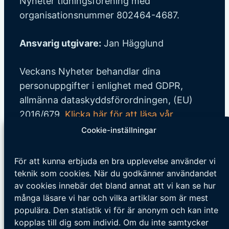
Nyheter tidningsförening med
organisationsnummer 802464-4687.
Ansvarig utgivare:
Jan Hägglund
Veckans Nyheter behandlar dina
personuppgifter i enlighet med GDPR,
allmänna dataskyddsförordningen, (EU)
2016/679.
Klicka här för att läsa vår
integritetspolicy
.
Klicka här för att läsa våra
Cookie-inställningar
allmänna villkor vid köp
.
För att kunna erbjuda en bra upplevelse använder vi
Tipsa oss
teknik som cookies. När du godkänner användandet
av cookies innebär det bland annat att vi kan se hur
Vi tar tacksamt emot tips på nyheter och
många läsare vi har och vilka artiklar som är mest
populära. Den statistik vi för är anonym och kan inte
händelser som vi borde skriva om. Skicka
kopplas till dig som individ. Om du inte samtycker
ditt tips till följande adress: