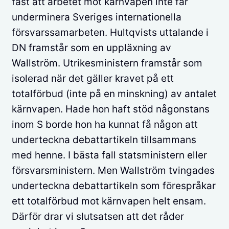
fast att arbetet mot kärnvapen inte får
underminera Sveriges internationella
försvarssamarbeten. Hultqvists uttalande i
DN framstår som en uppläxning av
Wallström. Utrikesministern framstår som
isolerad när det gäller kravet på ett
totalförbud (inte på en minskning) av antalet
kärnvapen. Hade hon haft stöd någonstans
inom S borde hon ha kunnat få någon att
underteckna debattartikeln tillsammans
med henne. I bästa fall statsministern eller
försvarsministern. Men Wallström tvingades
underteckna debattartikeln som förespråkar
ett totalförbud mot kärnvapen helt ensam.
Därför drar vi slutsatsen att det råder