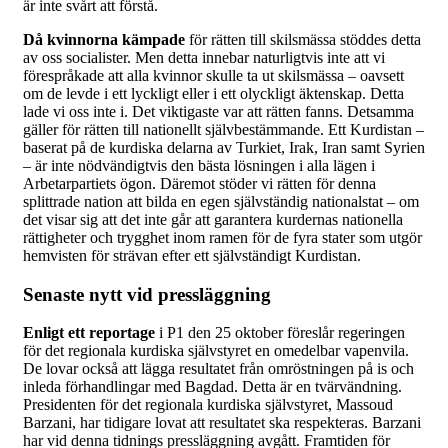
är inte svårt att förstå.
Då kvinnorna kämpade
för rätten till skilsmässa stöddes detta
av oss socialister. Men detta innebar naturligtvis inte att vi
förespråkade att alla kvinnor skulle ta ut skilsmässa – oavsett
om de levde i ett lyckligt eller i ett olyckligt äktenskap. Detta
lade vi oss inte i. Det viktigaste var att rätten fanns. Detsamma
gäller för rätten till nationellt självbestämmande. Ett Kurdistan –
baserat på de kurdiska delarna av Turkiet, Irak, Iran samt Syrien
– är inte nödvändigtvis den bästa lösningen i alla lägen i
Arbetarpartiets ögon. Däremot stöder vi rätten för denna
splittrade nation att bilda en egen självständig nationalstat – om
det visar sig att det inte går att garantera kurdernas nationella
rättigheter och trygghet inom ramen för de fyra stater som utgör
hemvisten för strävan efter ett självständigt Kurdistan.
Senaste nytt vid pressläggning
Enligt ett reportage
i P1 den 25 oktober föreslår regeringen
för det regionala kurdiska självstyret en omedelbar vapenvila.
De lovar också att lägga resultatet från omröstningen på is och
inleda förhandlingar med Bagdad. Detta är en tvärvändning.
Presidenten för det regionala kurdiska självstyret, Massoud
Barzani, har tidigare lovat att resultatet ska respekteras. Barzani
har vid denna tidnings pressläggning avgått. Framtiden för