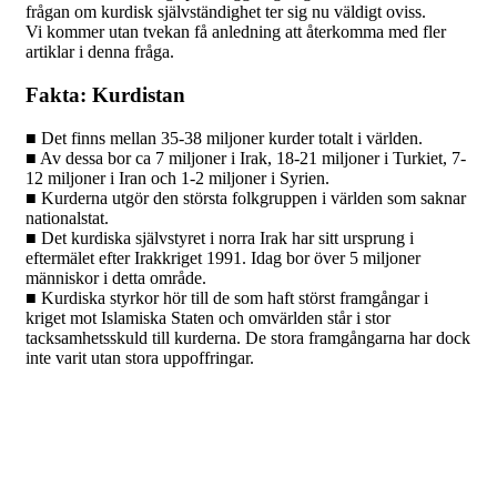
frågan om kurdisk självständighet ter sig nu väldigt oviss.
Vi kommer utan tvekan få anledning att återkomma med fler
artiklar i denna fråga.
Fakta: Kurdistan
■ Det finns mellan 35-38 miljoner kurder totalt i världen.
■ Av dessa bor ca 7 miljoner i Irak, 18-21 miljoner i Turkiet, 7-
12 miljoner i Iran och 1-2 miljoner i Syrien.
■ Kurderna utgör den största folkgruppen i världen som saknar
nationalstat.
■ Det kurdiska självstyret i norra Irak har sitt ursprung i
eftermälet efter Irakkriget 1991. Idag bor över 5 miljoner
människor i detta område.
■ Kurdiska styrkor hör till de som haft störst framgångar i
kriget mot Islamiska Staten och omvärlden står i stor
tacksamhetsskuld till kurderna. De stora framgångarna har dock
inte varit utan stora uppoffringar.