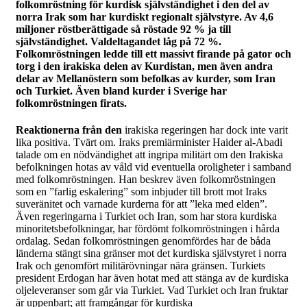
folkomröstning för kurdisk självständighet i den del av
norra Irak som har kurdiskt regionalt självstyre. Av 4,6
miljoner röstberättigade så röstade 92 % ja till
självständighet. Valdeltagandet låg på 72 %.
Folkomröstningen ledde till ett massivt firande på gator och
torg i den irakiska delen av Kurdistan, men även andra
delar av Mellanöstern som befolkas av kurder, som Iran
och Turkiet. Även bland kurder i Sverige har
folkomröstningen firats.
Reaktionerna från den
irakiska regeringen har dock inte varit
lika positiva. Tvärt om. Iraks premiärminister Haider al-Abadi
talade om en nödvändighet att ingripa militärt om den Irakiska
befolkningen hotas av våld vid eventuella oroligheter i samband
med folkomröstningen. Han beskrev även folkomröstningen
som en ”farlig eskalering” som inbjuder till brott mot Iraks
suveränitet och varnade kurderna för att ”leka med elden”.
Även regeringarna i Turkiet och Iran, som har stora kurdiska
minoritetsbefolkningar, har fördömt folkomröstningen i hårda
ordalag. Sedan folkomröstningen genomfördes har de båda
länderna stängt sina gränser mot det kurdiska självstyret i norra
Irak och genomfört militärövningar nära gränsen. Turkiets
president Erdogan har även hotat med att stänga av de kurdiska
oljeleveranser som går via Turkiet. Vad Turkiet och Iran fruktar
är uppenbart; att framgångar för kurdiska