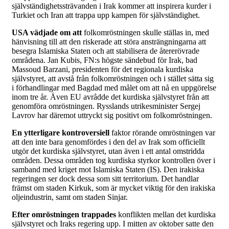
självständighetssträvanden i Irak kommer att inspirera kurder i
Turkiet och Iran att trappa upp kampen för självständighet.
USA vädjade om att
folkomröstningen skulle ställas in, med
hänvisning till att den riskerade att störa ansträngningarna att
besegra Islamiska Staten och att stabilisera de återerövrade
områdena. Jan Kubis, FN:s högste sändebud för Irak, bad
Massoud Barzani, presidenten för det regionala kurdiska
självstyret, att avstå från folkomröstningen och i stället sätta sig
i förhandlingar med Bagdad med målet om att nå en uppgörelse
inom tre år. Även EU avrådde det kurdiska självstyret från att
genomföra omröstningen. Rysslands utrikesminister Sergej
Lavrov har däremot uttryckt sig positivt om folkomröstningen.
En ytterligare kontroversiell
faktor rörande omröstningen var
att den inte bara genomfördes i den del av Irak som officiellt
utgör det kurdiska självstyret, utan även i ett antal omstridda
områden. Dessa områden tog kurdiska styrkor kontrollen över i
samband med kriget mot Islamiska Staten (IS). Den irakiska
regeringen ser dock dessa som sitt territorium. Det handlar
främst om staden Kirkuk, som är mycket viktig för den irakiska
oljeindustrin, samt om staden Sinjar.
Efter omröstningen trappades
konflikten mellan det kurdiska
självstyret och Iraks regering upp. I mitten av oktober satte den