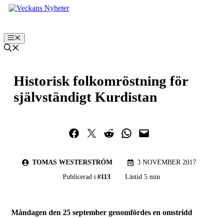
Hoppa
till
innehåll
Meny
Historisk folkomröstning för
självständigt Kurdistan
Dela på Facebook
Dela på Twitter
Dela på Reddit
Dela i WhatsApp
Maila en länk
TOMAS WESTERSTRÖM
3 NOVEMBER 2017
Publicerad i
#
113
Lästid 5 min
Måndagen den 25 september genomfördes en omstridd