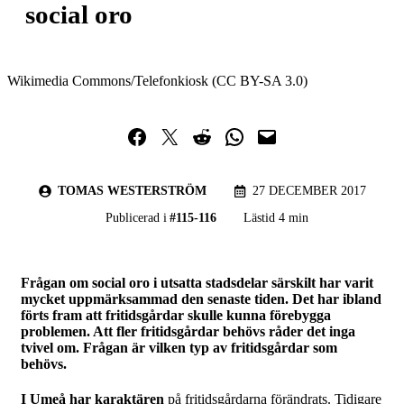
social oro
Wikimedia Commons/Telefonkiosk (CC BY-SA 3.0)
Dela på Facebook
Dela på Twitter
Dela på Reddit
Dela i WhatsApp
Maila en länk
TOMAS WESTERSTRÖM
27 DECEMBER 2017
Publicerad i
#
115-116
Lästid 4 min
Frågan om social oro i utsatta stadsdelar särskilt har varit
mycket uppmärksammad den senaste tiden. Det har ibland
förts fram att fritidsgårdar skulle kunna förebygga
problemen. Att fler fritidsgårdar behövs råder det inga
tvivel om. Frågan är vilken typ av fritidsgårdar som
behövs.
I Umeå har karaktären
på fritidsgårdarna förändrats. Tidigare