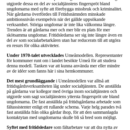
utgjorde dessa en del av socialtjänstens fingerspröt bland
ungdomarna med syfte att förebygga missbruk och kriminalitet.
När gårdarna överfördes till Fritidsnämnden minskade
ambitionsnivån exempelvis när det gällde uppsökande
verksamhet. Störiga ungdomar är inte lika välkomna längre.
Trenden är att gårdarna mer och mer blir en plats för mer
skötsamma ungdomar. Fritidsledarna ser sig inte längre även en
del av som socialarbetarkåren utan har reducerats till att utgöra
en resurs för olika aktiviteter.
Under 1970-talet utvecklades
Umeåmodellen. Representanter
för kommuner runt om i landet besökte Umeå för att studera
denna modell. Tanken var att kunna använda mer eller mindre
av de idéer som fanns här i sina hemkommuner.
Det mest grundläggande
i Umeåmodellen var alltså att
fritidsgårdsverksamheten låg under socialtjänsten. De anställda
på gårdarna var kollegor med övriga inom socialtjänsten och
utgjorde som sagt socialtjänstens yttersta fingerspröt ute bland
ungdomarna. De fast anställda på fritidsgårdarna arbetade som
fältassistenter enligt ett rullande schema. Varje helg parades två
fast anställda från olika gårdar ihop, för att den sammanlagda
kontaktytan med ungdomarna skulle bli så bred som möjligt.
Syftet med fritidsledare
som fältarbetare var att dra nytta av