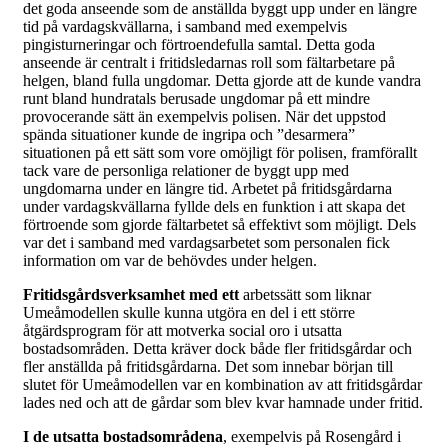
det goda anseende som de anställda byggt upp under en längre
tid på vardagskvällarna, i samband med exempelvis
pingisturneringar och förtroendefulla samtal. Detta goda
anseende är centralt i fritidsledarnas roll som fältarbetare på
helgen, bland fulla ungdomar. Detta gjorde att de kunde vandra
runt bland hundratals berusade ungdomar på ett mindre
provocerande sätt än exempelvis polisen. När det uppstod
spända situationer kunde de ingripa och ”desarmera”
situationen på ett sätt som vore omöjligt för polisen, framförallt
tack vare de personliga relationer de byggt upp med
ungdomarna under en längre tid. Arbetet på fritidsgårdarna
under vardagskvällarna fyllde dels en funktion i att skapa det
förtroende som gjorde fältarbetet så effektivt som möjligt. Dels
var det i samband med vardagsarbetet som personalen fick
information om var de behövdes under helgen.
Fritidsgårdsverksamhet med ett
arbetssätt som liknar
Umeåmodellen skulle kunna utgöra en del i ett större
åtgärdsprogram för att motverka social oro i utsatta
bostadsområden. Detta kräver dock både fler fritidsgårdar och
fler anställda på fritidsgårdarna. Det som innebar början till
slutet för Umeåmodellen var en kombination av att fritidsgårdar
lades ned och att de gårdar som blev kvar hamnade under fritid.
I de utsatta bostadsområdena
, exempelvis på Rosengård i