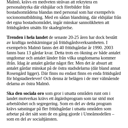
Malmö, krävs en medveten strävan att rekrytera en
personalstyrka där eldsjälar och förebilder från
bostadsområdena blandas med personal som har exempelvis
socionomutbildning. Med en sådan blandning, där eldsjälar från
det egna bostadsområdet, ingår minskar sannolikheten att
fritidsgården utsätts för skadegörelse.
Trenden i hela landet
de senaste 20-25 åren har dock bestått
av kraftiga nedskärningar på fritidsgårdsverksamheten. I
exempelvis Malmö fanns det 40 fritidsgårdar år 1990. 2003
fanns bara 13 gårdar kvar. Detta trots en ökning av både antalet
ungdomar och antalet länder från vilka ungdomarna kommer
ifrån. Idag är antalet gårdar något fler. Men det är absurt att
antalet gårdar minskat på de östra stadsdelarna (där bland annat
Rosengård ligger). Där finns nu endast finns en enda fritidsgård
för högstadieelever! Och denna är belägen i de mer välmående
delarna av östra Malmö.
Ska den sociala oro
som gror i utsatta områden runt om i
landet motverkas krävs ett åtgärdsprogram som tar strid mot
arbetslöshet och segregering. Som en del av detta program
krävs satsningar på fler fritidsgårdar i utsatta områden som
arbetar på det sätt som de en gång gjorde i Umeåmodellen –
som en del av socialtjänsten.