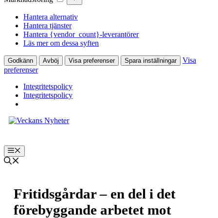
Hantera alternativ
Hantera tjänster
Hantera {vendor_count}-leverantörer
Läs mer om dessa syften
Visa
Godkänn
Avböj
Visa preferenser
Spara inställningar
preferenser
Integritetspolicy
Integritetspolicy
Hoppa
till
innehåll
Meny
Fritidsgårdar – en del i det
förebyggande arbetet mot