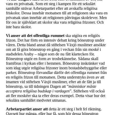
vara en privatsak. Som ett steg i kampen för ett sekulärt
samhälle strävar Arbetarpartiet efter att avskaffa religiösa
friskolor. Dessa innebär motsatsen till att religionen ska vara en
privatsak utan innebär att religionen påtvingas skolelever. Men
för oss är självklart att skolor ska vara religiösa frizoner. Och
inte bara skolor.
Vi anser att det offentliga rummet
ska utgöra en religiös
frizon. Det har förts en intensiv debatt kring böneutrop under
våren. Detta bland annat då stiftelsen Växjö muslimer ansökte
om att få göra böneutrop en gång i veckan från sin moské i
stadsdelen Araby – något som de nu fått klartecken för.
Böneutrop utgör en form av trosbekännelse. Sådana skall
framföras i kyrkan eller i hemmen. Böneutrop inskränker vad
som idag utgör religiösa frizoner inom bostadsbebyggelse eller
parker. Böneutrop förvandlar därför det offentliga rummet från
en religiös frizon till motsatsen. Detta understryks även av att
imamen vid stiftelsen Växjö muslimer, efter att de fått ja till
böneutrop, sa till tidningen Dagen att ”
människor måste
acceptera religiösa budskap i vardagen
”. Stiftelsen vill också
att fler moskéer ska ta efter deras exempel. Detta visar hur det
sekulära samhället medvetet utmanas.
Arbetarpartiet anser att
detta är ett steg i helt fel riktning.
Oavsett hur många, eller hur få, som hör dessa böneutrop