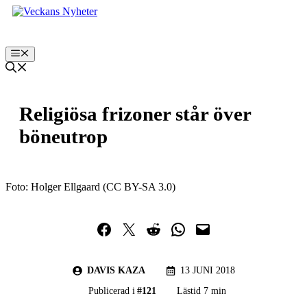
Hoppa
till
innehåll
Meny
Religiösa frizoner står över
böneutrop
Foto: Holger Ellgaard (CC BY-SA 3.0)
Dela på Facebook
Dela på Twitter
Dela på Reddit
Dela i WhatsApp
Maila en länk
DAVIS KAZA
13 JUNI 2018
Publicerad i
#
121
Lästid 7 min