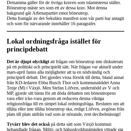
Detsamma gäller för de övriga kraven som islamisterna ställer.
Böneutrop måste ses som ett av dessa krav. Mot denna
bakgrund går Arbetarpartiet emot böneutrop.
Detta framgår av det Sekulära manifest som vår parti har antagit
och som för närvarande innehåller 16 paragrafer.
Lokal ordningsfråga istället för
principdebatt
Det är djupt olyckligt
att frågan om böneutrop inte diskuterats
på ett politiskt och principiellt sätt. När frågan var aktuell under
mars-april fanns alla möjligheter att ta en nödvändig och
principiell debatt. Det gjordes vissa försök till detta, bland annat
från KD-ledaren Ebba Busch Thor och kommunalrådet Anna
Tenje (M) i Växjö. Men Stefan Löfven, understödd av V och
MP, gjorde sitt bästa för att döda debatten om böneutropens
vara eller icke-vara genom att reducera denna viktiga
religionsfråga till en simpel lokal ordningsfråga. Besluten om att
tillåta eller inte tillåta böneutrop ska, enligt Löfven, avgöras från
plats till plats utifrån vad som är störande, rent decibelmässigt!
Tyvärr blev det också
på detta sätt som Växjö kommun
behandlade frågan. Miljö- och hälsoskyddsnämnden yttrade sig