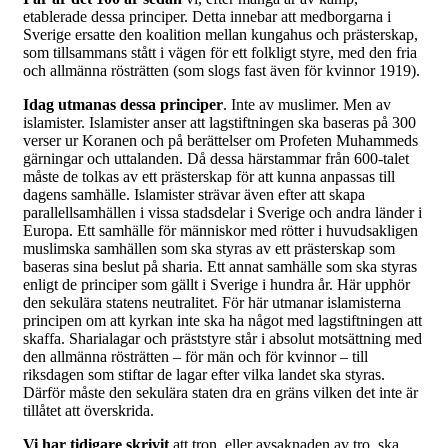
etablerade dessa principer. Detta innebar att medborgarna i
Sverige ersatte den koalition mellan kungahus och prästerskap,
som tillsammans stått i vägen för ett folkligt styre, med den fria
och allmänna rösträtten (som slogs fast även för kvinnor 1919).
Idag utmanas dessa principer
. Inte av muslimer. Men av
islamister. Islamister anser att lagstiftningen ska baseras på 300
verser ur Koranen och på berättelser om Profeten Muhammeds
gärningar och uttalanden. Då dessa härstammar från 600-talet
måste de tolkas av ett prästerskap för att kunna anpassas till
dagens samhälle. Islamister strävar även efter att skapa
parallellsamhällen i vissa stadsdelar i Sverige och andra länder i
Europa. Ett samhälle för människor med rötter i huvudsakligen
muslimska samhällen som ska styras av ett prästerskap som
baseras sina beslut på sharia. Ett annat samhälle som ska styras
enligt de principer som gällt i Sverige i hundra år. Här upphör
den sekulära statens neutralitet. För här utmanar islamisterna
principen om att kyrkan inte ska ha något med lagstiftningen att
skaffa. Sharialagar och präststyre står i absolut motsättning med
den allmänna rösträtten – för män och för kvinnor – till
riksdagen som stiftar de lagar efter vilka landet ska styras.
Därför måste den sekulära staten dra en gräns vilken det inte är
tillåtet att överskrida.
Vi har tidigare skrivit
att tron, eller avsaknaden av tro, ska