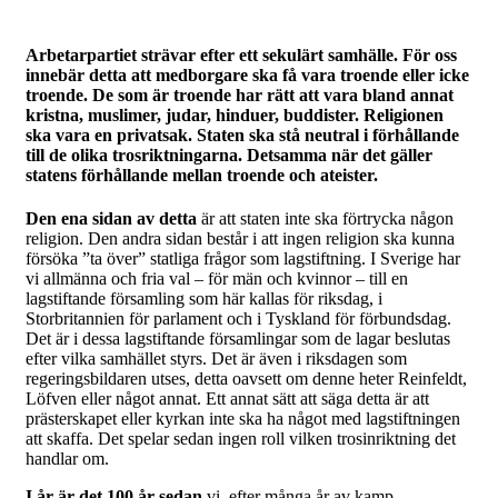
Arbetarpartiet strävar efter ett sekulärt samhälle. För oss
innebär detta att medborgare ska få vara troende eller icke
troende. De som är troende har rätt att vara bland annat
kristna, muslimer, judar, hinduer, buddister. Religionen
ska vara en privatsak. Staten ska stå neutral i förhållande
till de olika trosriktningarna. Detsamma när det gäller
statens förhållande mellan troende och ateister.
Den ena sidan av detta
är att staten inte ska förtrycka någon
religion. Den andra sidan består i att ingen religion ska kunna
försöka ”ta över” statliga frågor som lagstiftning. I Sverige har
vi allmänna och fria val – för män och kvinnor – till en
lagstiftande församling som här kallas för riksdag, i
Storbritannien för parlament och i Tyskland för förbundsdag.
Det är i dessa lagstiftande församlingar som de lagar beslutas
efter vilka samhället styrs. Det är även i riksdagen som
regeringsbildaren utses, detta oavsett om denne heter Reinfeldt,
Löfven eller något annat. Ett annat sätt att säga detta är att
prästerskapet eller kyrkan inte ska ha något med lagstiftningen
att skaffa. Det spelar sedan ingen roll vilken trosinriktning det
handlar om.
I år är det 100 år sedan
vi, efter många år av kamp,