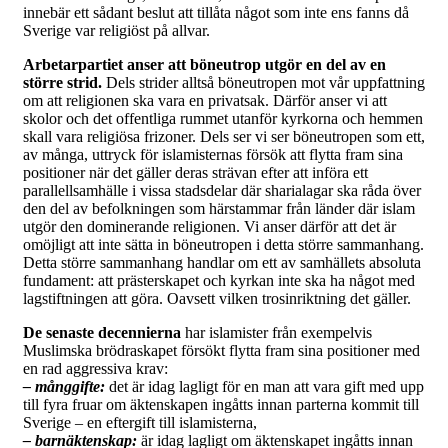
innebär ett sådant beslut att tillåta något som inte ens fanns då
Sverige var religiöst på allvar.
Arbetarpartiet anser att böneutrop utgör en del av en
större strid.
Dels strider alltså böneutropen mot vår uppfattning
om att religionen ska vara en privatsak. Därför anser vi att
skolor och det offentliga rummet utanför kyrkorna och hemmen
skall vara religiösa frizoner. Dels ser vi ser böneutropen som ett,
av många, uttryck för islamisternas försök att flytta fram sina
positioner när det gäller deras strävan efter att införa ett
parallellsamhälle i vissa stadsdelar där sharialagar ska råda över
den del av befolkningen som härstammar från länder där islam
utgör den dominerande religionen. Vi anser därför att det är
omöjligt att inte sätta in böneutropen i detta större sammanhang.
Detta större sammanhang handlar om ett av samhällets absoluta
fundament: att prästerskapet och kyrkan inte ska ha något med
lagstiftningen att göra. Oavsett vilken trosinriktning det gäller.
De senaste decennierna
har islamister från exempelvis
Muslimska brödraskapet försökt flytta fram sina positioner med
en rad aggressiva krav:
– månggifte:
det är idag lagligt för en man att vara gift med upp
till fyra fruar om äktenskapen ingåtts innan parterna kommit till
Sverige – en eftergift till islamisterna,
– barnäktenskap:
är idag lagligt om äktenskapet ingåtts innan