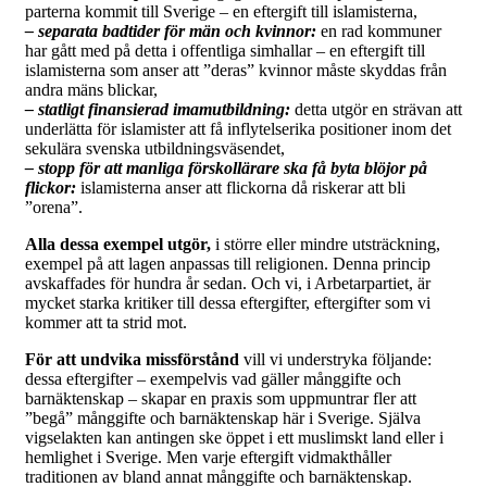
parterna kommit till Sverige – en eftergift till islamisterna,
– separata badtider för män och kvinnor:
en rad kommuner
har gått med på detta i offentliga simhallar – en eftergift till
islamisterna som anser att ”deras” kvinnor måste skyddas från
andra mäns blickar,
– statligt finansierad imamutbildning:
detta utgör en strävan att
underlätta för islamister att få inflytelserika positioner inom det
sekulära svenska utbildningsväsendet,
– stopp för att manliga förskollärare ska få byta blöjor på
flickor:
islamisterna anser att flickorna då riskerar att bli
”orena”.
Alla dessa exempel utgör,
i större eller mindre utsträckning,
exempel på att lagen anpassas till religionen. Denna princip
avskaffades för hundra år sedan. Och vi, i Arbetarpartiet, är
mycket starka kritiker till dessa eftergifter, eftergifter som vi
kommer att ta strid mot.
För att undvika missförstånd
vill vi understryka följande:
dessa eftergifter – exempelvis vad gäller månggifte och
barnäktenskap – skapar en praxis som uppmuntrar fler att
”begå” månggifte och barnäktenskap här i Sverige. Själva
vigselakten kan antingen ske öppet i ett muslimskt land eller i
hemlighet i Sverige. Men varje eftergift vidmakthåller
traditionen av bland annat månggifte och barnäktenskap.