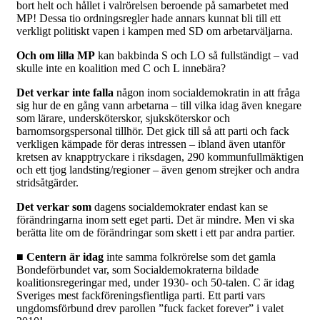
bort helt och hållet i valrörelsen beroende på samarbetet med
MP! Dessa tio ordningsregler hade annars kunnat bli till ett
verkligt politiskt vapen i kampen med SD om arbetarväljarna.
Och om lilla MP
kan bakbinda S och LO så fullständigt – vad
skulle inte en koalition med C och L innebära?
Det verkar inte falla
någon inom socialdemokratin in att fråga
sig hur de en gång vann arbetarna – till vilka idag även knegare
som lärare, undersköterskor, sjuksköterskor och
barnomsorgspersonal tillhör. Det gick till så att parti och fack
verkligen kämpade för deras intressen – ibland även utanför
kretsen av knapptryckare i riksdagen, 290 kommunfullmäktigen
och ett tjog landsting/regioner – även genom strejker och andra
stridsåtgärder.
Det verkar som
dagens socialdemokrater endast kan se
förändringarna inom sett eget parti. Det är mindre. Men vi ska
berätta lite om de förändringar som skett i ett par andra partier.
■ Centern är idag
inte samma folkrörelse som det gamla
Bondeförbundet var, som Socialdemokraterna bildade
koalitionsregeringar med, under 1930- och 50-talen. C är idag
Sveriges mest fackföreningsfientliga parti. Ett parti vars
ungdomsförbund drev parollen ”fuck facket forever” i valet