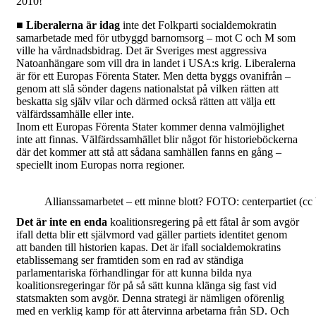
2010!
■ Liberalerna är idag
inte det Folkparti socialdemokratin
samarbetade med för utbyggd barnomsorg – mot C och M som
ville ha vårdnadsbidrag. Det är Sveriges mest aggressiva
Natoanhängare som vill dra in landet i USA:s krig. Liberalerna
är för ett Europas Förenta Stater. Men detta byggs ovanifrån –
genom att slå sönder dagens nationalstat på vilken rätten att
beskatta sig själv vilar och därmed också rätten att välja ett
välfärdssamhälle eller inte.
Inom ett Europas Förenta Stater kommer denna valmöjlighet
inte att finnas. Välfärdssamhället blir något för historieböckerna
där det kommer att stå att sådana samhällen fanns en gång –
speciellt inom Europas norra regioner.
Allianssamarbetet – ett minne blott? FOTO: centerpartiet (cc 
Det är inte en enda
koalitionsregering på ett fåtal år som avgör
ifall detta blir ett självmord vad gäller partiets identitet genom
att banden till historien kapas. Det är ifall socialdemokratins
etablissemang ser framtiden som en rad av ständiga
parlamentariska förhandlingar för att kunna bilda nya
koalitionsregeringar för på så sätt kunna klänga sig fast vid
statsmakten som avgör. Denna strategi är nämligen oförenlig
med en verklig kamp för att återvinna arbetarna från SD. Och