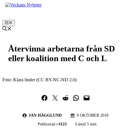
Hoppa
till
innehåll
Meny
Återvinna arbetarna från SD
eller koalition med C och L
Foto: Klara linder (CC BY-NC-ND 2.0)
Dela på Facebook
Dela på Twitter
Dela på Reddit
Dela i WhatsApp
Maila en länk
JAN HÄGGLUND
9 OKTOBER 2018
Publicerad i
#
123
Lästid 5 min