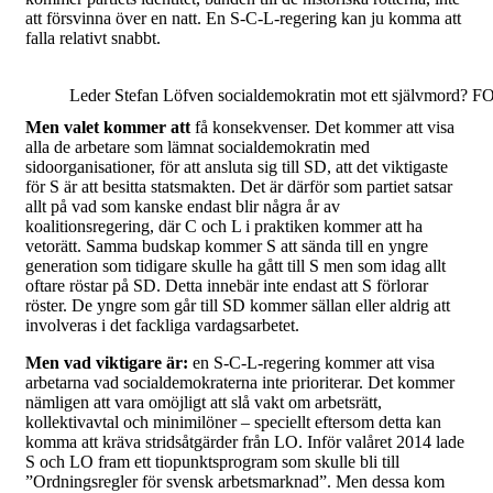
att försvinna över en natt. En S-C-L-regering kan ju komma att
falla relativt snabbt.
Leder Stefan Löfven socialdemokratin mot ett självmord? 
Men valet kommer att
få konsekvenser. Det kommer att visa
alla de arbetare som lämnat socialdemokratin med
sidoorganisationer, för att ansluta sig till SD, att det viktigaste
för S är att besitta statsmakten. Det är därför som partiet satsar
allt på vad som kanske endast blir några år av
koalitionsregering, där C och L i praktiken kommer att ha
vetorätt. Samma budskap kommer S att sända till en yngre
generation som tidigare skulle ha gått till S men som idag allt
oftare röstar på SD. Detta innebär inte endast att S förlorar
röster. De yngre som går till SD kommer sällan eller aldrig att
involveras i det fackliga vardagsarbetet.
Men vad viktigare är:
en S-C-L-regering kommer att visa
arbetarna vad socialdemokraterna inte prioriterar. Det kommer
nämligen att vara omöjligt att slå vakt om arbetsrätt,
kollektivavtal och minimilöner – speciellt eftersom detta kan
komma att kräva stridsåtgärder från LO. Inför valåret 2014 lade
S och LO fram ett tiopunktsprogram som skulle bli till
”Ordningsregler för svensk arbetsmarknad”. Men dessa kom