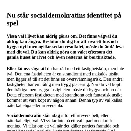
Nu står socialdemokratins identitet på
spel
Vissa val i livet kan aldrig göras om. Det finns vägval du
aldrig kan ångra. Beslutar du dig för att riva ett hus och
bygga nytt men ogillar sedan resultatet, måste du ändå leva
med dit val. Du kan aldrig göra om valet eftersom det
gamla huset är rivet och även resterna är bortfraktade.
Eller låt oss säga att
du har råd med ett fastighetsköp, men inte
två. Den ena fastigheten är en strandtomt med makalös utsikt
men ligger så till att det finns en översvämningsrisk. Den andra
fastigheten har en tråkig men trygg placering. När du väl köpt
den tråkiga men trygga fastigheten måste du bygga och bo där.
Detta eftersom fastigheten med strandtomt och fantastisk utsikt
kommer att vara köpt av någon annan. Denna typ av val kallas
oåterkalleliga eller irreversibla.
Socialdemokratin står idag
inför ett irreversibelt, eller
oåterkalleligt, val. Vi syftar inte på ett val i parlamentarisk
mening. Vi talar om ett val när det gäller partiets framtida och