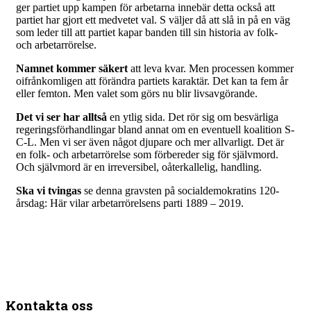
ger partiet upp kampen för arbetarna innebär detta också att
partiet har gjort ett medvetet val. S väljer då att slå in på en väg
som leder till att partiet kapar banden till sin historia av folk-
och arbetarrörelse.
Namnet kommer säkert
att leva kvar. Men processen kommer
oifrånkomligen att förändra partiets karaktär. Det kan ta fem år
eller femton. Men valet som görs nu blir livsavgörande.
Det vi ser har alltså
en ytlig sida. Det rör sig om besvärliga
regeringsförhandlingar bland annat om en eventuell koalition S-
C-L. Men vi ser även något djupare och mer allvarligt. Det är
en folk- och arbetarrörelse som förbereder sig för självmord.
Och självmord är en irreversibel, oåterkallelig, handling.
Ska vi tvingas
se denna gravsten på socialdemokratins 120-
årsdag: Här vilar arbetarrörelsens parti 1889 – 2019.
Kontakta oss