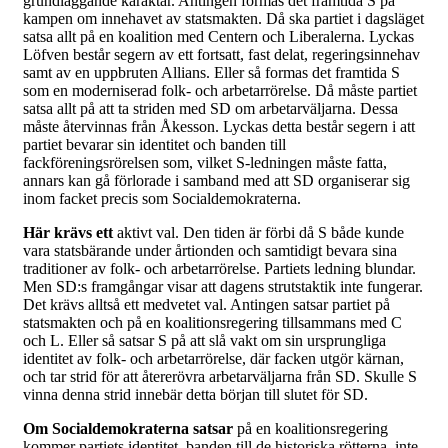
grundläggande karaktär. Antingen formas det framtida S på
kampen om innehavet av statsmakten. Då ska partiet i dagsläget
satsa allt på en koalition med Centern och Liberalerna. Lyckas
Löfven består segern av ett fortsatt, fast delat, regeringsinnehav
samt av en uppbruten Allians. Eller så formas det framtida S
som en moderniserad folk- och arbetarrörelse. Då måste partiet
satsa allt på att ta striden med SD om arbetarväljarna. Dessa
måste återvinnas från Åkesson. Lyckas detta består segern i att
partiet bevarar sin identitet och banden till
fackföreningsrörelsen som, vilket S-ledningen måste fatta,
annars kan gå förlorade i samband med att SD organiserar sig
inom facket precis som Socialdemokraterna.
Här krävs ett
aktivt val. Den tiden är förbi då S både kunde
vara statsbärande under årtionden och samtidigt bevara sina
traditioner av folk- och arbetarrörelse. Partiets ledning blundar.
Men SD:s framgångar visar att dagens strutstaktik inte fungerar.
Det krävs alltså ett medvetet val. Antingen satsar partiet på
statsmakten och på en koalitionsregering tillsammans med C
och L. Eller så satsar S på att slå vakt om sin ursprungliga
identitet av folk- och arbetarrörelse, där facken utgör kärnan,
och tar strid för att återerövra arbetarväljarna från SD. Skulle S
vinna denna strid innebär detta början till slutet för SD.
Om Socialdemokraterna satsar
på en koalitionsregering
kommer partiets identitet, banden till de historiska rötterna, inte