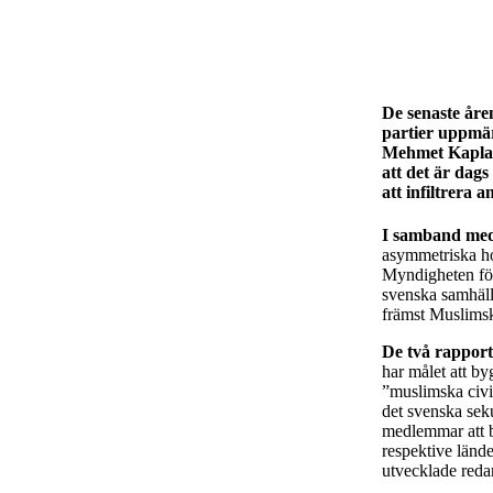
De senaste åren
partier uppmär
Mehmet Kaplans
att det är dags
att infiltrera a
I samband me
asymmetriska hot
Myndigheten fö
svenska samhälle
främst Muslimsk
De två rapport
har målet att by
”muslimska civil
det svenska sek
medlemmar att by
respektive länd
utvecklade reda