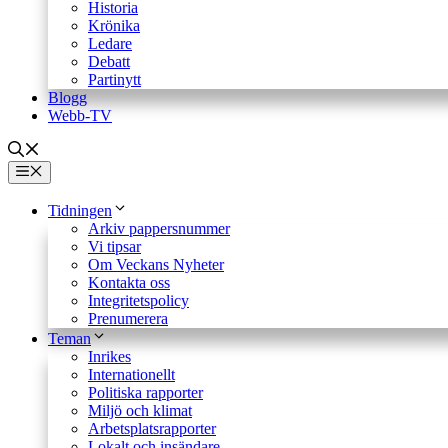
Historia
Krönika
Ledare
Debatt
Partinytt
Blogg
Webb-TV
Meny
Tidningen
Arkiv pappersnummer
Vi tipsar
Om Veckans Nyheter
Kontakta oss
Integritetspolicy
Prenumerera
Teman
Inrikes
Internationellt
Politiska rapporter
Miljö och klimat
Arbetsplatsrapporter
Lokalt och insändare