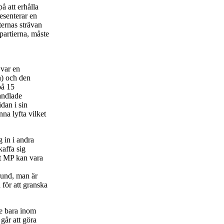
å att erhålla
resenterar en
ernas strävan
partierna, måste
 var en
a) och den
på 15
andlade
dan i sin
na lyfta vilket
 in i andra
kaffa sig
ust MP kan vara
grund, man är
 för att granska
te bara inom
 går att göra