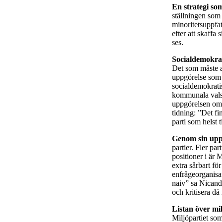
En strategi so
ställningen som 
minoritetsuppfa
efter att skaffa
ses.
Socialdemokrat
Det som måste an
uppgörelse som 
socialdemokratis
kommunala valsed
uppgörelsen om r
tidning: ”Det fi
parti som helst 
Genom sin upp
partier. Fler par
positioner i är 
extra sårbart fö
enfrågeorganisat
naiv” sa Nicande
och kritisera då
Listan över mil
Miljöpartiet som