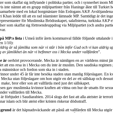
ster som skaffat sig inflytande i politiska partier, och i synnerhet inom M
s inte nämnt att en grupp miljöpartister från Haninge åkte till Turkiet 
tt samarbete med en lokal borgmästare från Erdogans AKP. Avslöjanden
 Khan ledde till att en rad islamister lämnade MP. Samtidigt är det inge
epresentanter för Muslimska Brödraskapet, salafisterna, turkiska AKP el
elser som skaffat sig förtroendeuppdrag via Miljöpartiet (och andra part
var.
på MP:s
lista
i Umeå inför årets kommunval fällde följande uttalande 
n 1/10):
ldrig är så jämlika som när vi står i bön inför Gud och vi kan aldrig 
g av jämlikhet än när vi befinner oss i Mecka under vallfärden
”.
e är
oerhört provocerande. Mecka är nämligen en av världens minst jäm
det att ens resa in i Mecka om du inte är muslim. Den saudiska regimen 
la människor och fordon som ska in i staden.
nnor under 45 år får inte besöka staden utan manlig följeslagare. En kv
 Mecka utan följeslagare om hon utgör en del av ett sällskap och dessut
in make, bror eller son att vallfärda med just det sällskapet.
n gav muslimska kvinnor kraften att vittna om hur de utsatts för sexuel
nder vallfärden till Mecka.
 är förbjudet i Saudiarabien. 2014 slogs det fast att alla ateister är terror
r islam och blir ateist eller kristen riskerar dödsstraff.
kgrund
är det häpnadsväckande att påstå att vallfärden till Mecka utgör