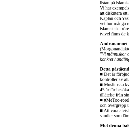
listan på islami
Vi har exempelvi
att diskutera e
Kaplan och Yasri
vet hur många r
islamistiska rör
tvivel finns de k
Andranamnet 
(Morgonandakte
”
Vi människor a
konkret handlin
Detta påståend
■ Det är förbju
kontroller av al
■ Muslimska kvi
45 år får besöka
tillåtelse från s
■ #MeToo-rörelse
och övergrepp u
■ Att vara ateist
saudier som lämna
Mot denna ba