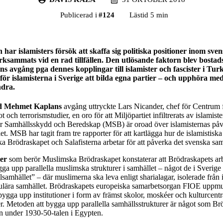
Publicerad i
#
124
Lästid 5 min
 har islamisters försök att skaffa sig politiska positioner inom sven
ksammats vid en rad tillfällen. Den utlösande faktorn blev bostad
 avgång pga dennes kopplingar till islamister och fascister i Turk
 för islamisterna i Sverige att bilda egna partier – och upphöra me
ndra.
d Mehmet Kaplans
avgång uttryckte Lars Nicander, chef för Centrum 
 och terrorismstudier, en oro för att Miljöpartiet infiltrerats av islamist
r Samhällsskydd och Beredskap (MSB) är oroad över islamisternas påv
t. MSB har tagit fram tre rapporter för att kartlägga hur de islamistisk
a Brödraskapet och Salafisterna arbetar för att påverka det svenska sam
er
som berör Muslimska Brödraskapet konstaterar att Brödraskapets ar
gga upp parallella muslimska strukturer i samhället – något de i Sverige d
samhället” – där muslimerna ska leva enligt sharialagar, isolerade från 
ulära samhället. Brödraskapets europeiska samarbetsorgan FIOE uppmu
gga upp institutioner i form av främst skolor, moskéer och kulturcentra
er. Metoden att bygga upp parallella samhällsstrukturer är något som Br
n under 1930-50-talen i Egypten.