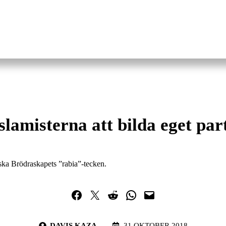
slamisterna att bilda eget par
ska Brödraskapets ”rabia”-tecken.
Dela på Facebook
Dela på Twitter
Dela på Reddit
Dela i WhatsApp
Maila en länk
DAVIS KAZA
31 OKTOBER 2018