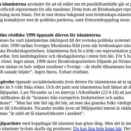
m
islamisterna
använder för att nå målet om ett parallellsamhälle går ut p
officiell representant för alla muslimer. Detta trots att Brödraskapet rep
ttning inom Islam. Det är mot denna bakgrund som brödraskaps-islamist
 sig kontaktytor mot de politiska partierna, samt förtroendeuppdrag inom 
ins röstfiske 1999 öppnade dörren för islamisterna
ses ha varit islamisternas inkörsport till det svenska politiska systemet
slöts 1999 mellan Sveriges Muslimska Råd (som står brödraskapet när
ka Broderskapsrörelsen. Islamisterna fick bl a löfte om representation 
lar, fem landstingslistor och riksdagslistorna i minst fem län. För S h
öster. Inget annat. 1998 skrev Broderskapsrörelsen följande på förstasi
nns nästan en halv miljon muslimer i Sverige – de skulle tillsammans kun
till oanade höjder”. Ingen finess. Enbart röstfiske.
görelse
öppnade socialdemokratin även dörren för islamisterna att ta sig
tier än S ville fiska röster. Och det parti som islamisterna haft lättast att s
Miljöpartiet. Lars Nicander sa i en intervju i Aftonbladet (22/4-16) att j
r infiltration då de ”kommer från exempelvis fredsrörelsen och andra
ioner”. ”Man har inte lärt sig det här, att man ska granska folks värde
r till Aftonbladet. Nicander trodde även att Miljöpartiet internt är rädda
 man ”är rädd att få islamofobkortet i ansiktet”.
jöpartister
med kopplingar till islamism kan göras lång. Men det är in
 islamister lyckats skaffa sig positioner.
Du kan läsa hela listan här
. Det