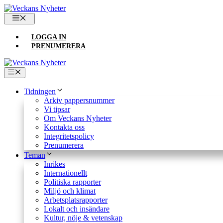
Hoppa
till
MENY
innehåll
LOGGA IN
PRENUMERERA
Meny
Tidningen
Arkiv pappersnummer
Vi tipsar
Om Veckans Nyheter
Kontakta oss
Integritetspolicy
Prenumerera
Teman
Inrikes
Internationellt
Politiska rapporter
Miljö och klimat
Arbetsplatsrapporter
Lokalt och insändare
Kultur, nöje & vetenskap