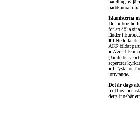
handling av jäm
partikamrat i f
Islamisterna m
Det är hög tid f
för att dölja si
länder i Europa.
■ I Nederländer
AKP bildat parti
■ Även i Frankri
(Jämlikhets- och
separerar kyrkan
■ I Tyskland fi
inflytande.
Det är dags att
rent hus med is
detta innebär ett