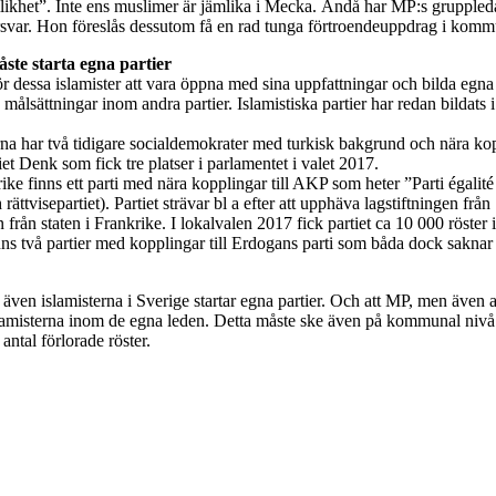
likhet”. Inte ens muslimer är jämlika i Mecka. Ändå har MP:s gruppledar
örsvar. Hon föreslås dessutom få en rad tunga förtroendeuppdrag i kom
åste starta egna partier
ör dessa islamister att vara öppna med sina uppfattningar och bilda egna p
na målsättningar inom andra partier. Islamistiska partier har redan bildats 
na har två tidigare socialdemokrater med turkisk bakgrund och nära kopp
et Denk som fick tre platser i parlamentet i valet 2017.
ke finns ett parti med nära kopplingar till AKP som heter ”Parti égalité 
 rättvisepartiet). Partiet strävar bl a efter att upphäva lagstiftningen fr
 från staten i Frankrike. I lokalvalen 2017 fick partiet ca 10 000 röster i
nns två partier med kopplingar till Erdogans parti som båda dock saknar
även islamisterna i Sverige startar egna partier. Och att MP, men även a
lamisterna inom de egna leden. Detta måste ske även på kommunal nivå
 antal förlorade röster.