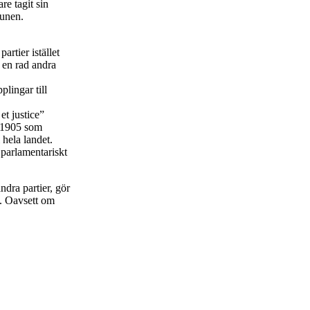
e tagit sin
munen.
artier istället
i en rad andra
lingar till
et justice”
ån 1905 som
 hela landet.
 parlamentariskt
ndra partier, gör
. Oavsett om