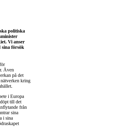
ska politiska
sminister
iet. Vi anser
d sina försök
för
er. Även
erkan på det
a nätverken kring
hället.
bete i Europa
öpt till det
inflytande från
ntrar sina
 i sina
ödraskapet