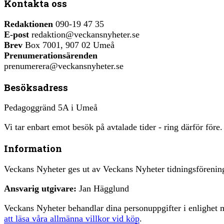
Kontakta oss
Redaktionen
090-19 47 35
E-post
redaktion@veckansnyheter.se
Brev
Box 7001, 907 02 Umeå
Prenumerationsärenden
prenumerera@veckansnyheter.se
Besöksadress
Pedagoggränd 5A i Umeå
Vi tar enbart emot besök på avtalade tider - ring därför före.
Information
Veckans Nyheter ges ut av Veckans Nyheter tidningsfören
Ansvarig utgivare:
Jan Hägglund
Veckans Nyheter behandlar dina personuppgifter i enlighe
att läsa våra allmänna villkor vid köp
.