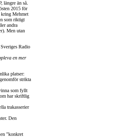
P, längre än så.
hösten 2015 för
a kring Mehmet
n som riktigt
ler andra
ier). Men utan
i Sveriges Radio
uppleva en mer
lika platser:
genomför strikta
inna som fyllt
om har skriftlig
la trakasserier
ister. Den
 en ”konkret