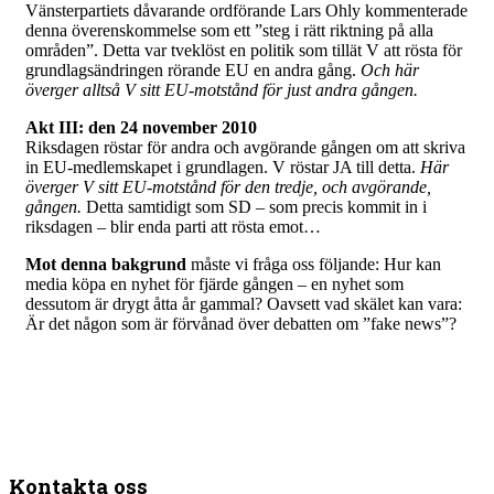
Vänsterpartiets dåvarande ordförande Lars Ohly kommenterade
denna överenskommelse som ett ”steg i rätt riktning på alla
områden”. Detta var tveklöst en politik som tillät V att rösta för
grundlagsändringen rörande EU en andra gång.
Och här
överger alltså V sitt EU-motstånd för just andra gången.
Akt III: den 24 november 2010
Riksdagen röstar för andra och avgörande gången om att skriva
in EU-medlemskapet i grundlagen. V röstar JA till detta.
Här
överger V sitt EU-motstånd för den tredje, och avgörande,
gången.
Detta samtidigt som SD – som precis kommit in i
riksdagen – blir enda parti att rösta emot…
Mot denna bakgrund
måste vi fråga oss följande: Hur kan
media köpa en nyhet för fjärde gången – en nyhet som
dessutom är drygt åtta år gammal? Oavsett vad skälet kan vara:
Är det någon som är förvånad över debatten om ”fake news”?
Kontakta oss