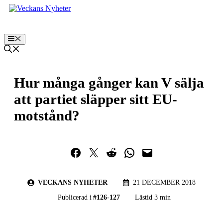
Hoppa
till
innehåll
Meny
Hur många gånger kan V sälja
att partiet släpper sitt EU-
motstånd?
Dela på Facebook
Dela på Twitter
Dela på Reddit
Dela i WhatsApp
Maila en länk
VECKANS NYHETER
21 DECEMBER 2018
Publicerad i
#
126-127
Lästid 3 min