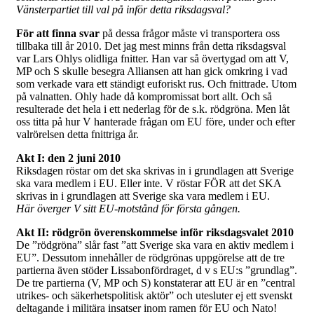
Vänsterpartiet till val på inför detta riksdagsval?
För att finna svar
på dessa frågor måste vi transportera oss
tillbaka till år 2010. Det jag mest minns från detta riksdagsval
var Lars Ohlys olidliga fnitter. Han var så övertygad om att V,
MP och S skulle besegra Alliansen att han gick omkring i vad
som verkade vara ett ständigt euforiskt rus. Och fnittrade. Utom
på valnatten. Ohly hade då kompromissat bort allt. Och så
resulterade det hela i ett nederlag för de s.k. rödgröna. Men låt
oss titta på hur V hanterade frågan om EU före, under och efter
valrörelsen detta fnittriga år.
Akt I: den 2 juni 2010
Riksdagen röstar om det ska skrivas in i grundlagen att Sverige
ska vara medlem i EU. Eller inte. V röstar FÖR att det SKA
skrivas in i grundlagen att Sverige ska vara medlem i EU.
Här överger V sitt EU-motstånd för första gången.
Akt II: rödgrön överenskommelse inför riksdagsvalet 2010
De ”rödgröna” slår fast ”att Sverige ska vara en aktiv medlem i
EU”. Dessutom innehåller de rödgrönas uppgörelse att de tre
partierna även stöder Lissabonfördraget, d v s EU:s ”grundlag”.
De tre partierna (V, MP och S) konstaterar att EU är en ”central
utrikes- och säkerhetspolitisk aktör” och utesluter ej ett svenskt
deltagande i militära insatser inom ramen för EU och Nato!