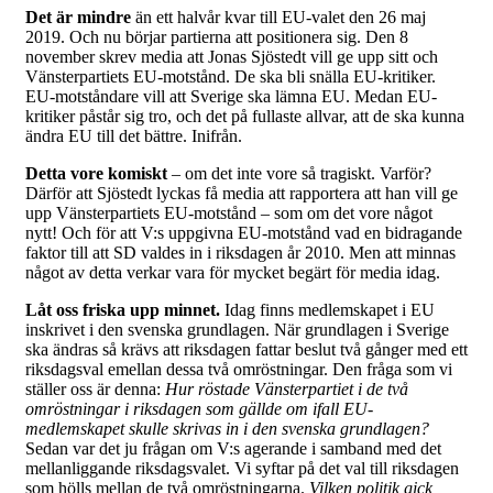
Det är mindre
än ett halvår kvar till EU-valet den 26 maj
2019. Och nu börjar partierna att positionera sig. Den 8
november skrev media att Jonas Sjöstedt vill ge upp sitt och
Vänsterpartiets EU-motstånd. De ska bli snälla EU-kritiker.
EU-motståndare vill att Sverige ska lämna EU. Medan EU-
kritiker påstår sig tro, och det på fullaste allvar, att de ska kunna
ändra EU till det bättre. Inifrån.
Detta vore komiskt
– om det inte vore så tragiskt. Varför?
Därför att Sjöstedt lyckas få media att rapportera att han vill ge
upp Vänsterpartiets EU-motstånd – som om det vore något
nytt! Och för att V:s uppgivna EU-motstånd vad en bidragande
faktor till att SD valdes in i riksdagen år 2010. Men att minnas
något av detta verkar vara för mycket begärt för media idag.
Låt oss friska upp minnet.
Idag finns medlemskapet i EU
inskrivet i den svenska grundlagen. När grundlagen i Sverige
ska ändras så krävs att riksdagen fattar beslut två gånger med ett
riksdagsval emellan dessa två omröstningar. Den fråga som vi
ställer oss är denna:
Hur röstade Vänsterpartiet i de två
omröstningar i riksdagen som gällde om ifall EU-
medlemskapet skulle skrivas in i den svenska grundlagen?
Sedan var det ju frågan om V:s agerande i samband med det
mellanliggande riksdagsvalet. Vi syftar på det val till riksdagen
som hölls mellan de två omröstningarna.
Vilken politik gick