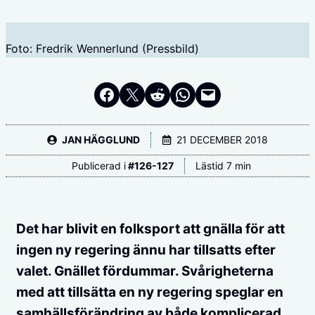
Foto: Fredrik Wennerlund (Pressbild)
Dela på Facebook
Dela på Twitter
Dela på Reddit
Dela i WhatsApp
Maila en länk
JAN HÄGGLUND
21 DECEMBER 2018
Publicerad i
#
126-127
Lästid 7 min
Det har blivit en folksport att gnälla för att
ingen ny regering ännu har tillsatts efter
valet. Gnället fördummar. Svårigheterna
med att tillsätta en ny regering speglar en
samhällsförändring av både komplicerad