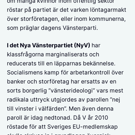
om många kvinnor inom offentlig sektor
röstar på partiet är det varken löntagarmakt
över storföretagen, eller inom kommunerna,
som präglar dagens Vänsterparti.
I det Nya Vänsterpartiet (NyV)
har
klassfrågorna marginaliserats och
reducerats till en läpparnas bekännelse.
Socialismens kamp för arbetarkontroll över
banker och storföretag har ersatts av en
sorts borgerlig ”vänsterideologi” vars mest
radikala uttryck utgjordes av parollen ”nej
till vinster i välfärden”. Men även denna
paroll är idag nedtonad. Då V år 2010
röstade för att Sveriges EU-medlemskap