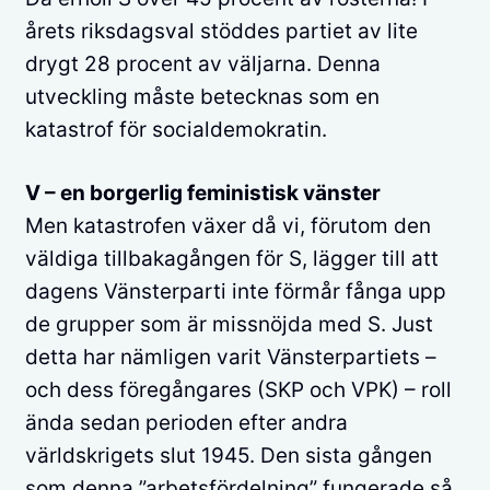
årets riksdagsval stöddes partiet av lite
drygt 28 procent av väljarna. Denna
utveckling måste betecknas som en
katastrof för socialdemokratin.
V – en borgerlig feministisk vänster
Men katastrofen växer då vi, förutom den
väldiga tillbakagången för S, lägger till att
dagens Vänsterparti inte förmår fånga upp
de grupper som är missnöjda med S. Just
detta har nämligen varit Vänsterpartiets –
och dess föregångares (SKP och VPK) – roll
ända sedan perioden efter andra
världskrigets slut 1945. Den sista gången
som denna ”arbetsfördelning” fungerade så