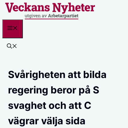
Hoppa
till
innehåll
Meny
Svårigheten att bilda
regering beror på S
svaghet och att C
vägrar välja sida