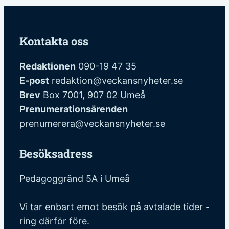
Kontakta oss
Redaktionen
090-19 47 35
E-post
redaktion@veckansnyheter.se
Brev
Box 7001, 907 02 Umeå
Prenumerationsärenden
prenumerera@veckansnyheter.se
Besöksadress
Pedagoggränd 5A i Umeå
Vi tar enbart emot besök på avtalade tider -
ring därför före.