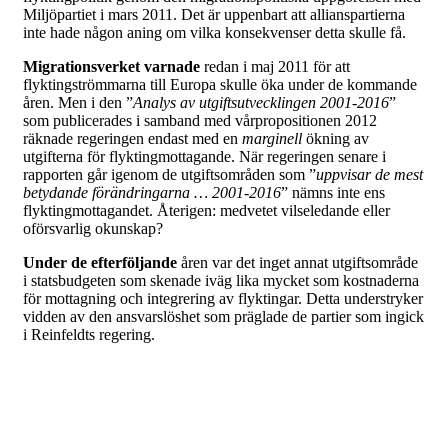
Miljöpartiet i mars 2011. Det är uppenbart att allianspartierna
inte hade någon aning om vilka konsekvenser detta skulle få.
Migrationsverket varnade
redan i maj 2011 för att
flyktingströmmarna till Europa skulle öka under de kommande
åren. Men i den ”
Analys av utgiftsutvecklingen 2001-2016
”
som publicerades i samband med vårpropositionen 2012
räknade regeringen endast med en
marginell
ökning av
utgifterna för flyktingmottagande. När regeringen senare i
rapporten går igenom de utgiftsområden som ”
uppvisar de mest
betydande förändringarna … 2001-2016
” nämns inte ens
flyktingmottagandet. Återigen: medvetet vilseledande eller
oförsvarlig okunskap?
Under de efterföljande
åren var det inget annat utgiftsområde
i statsbudgeten som skenade iväg lika mycket som kostnaderna
för mottagning och integrering av flyktingar. Detta understryker
vidden av den ansvarslöshet som präglade de partier som ingick
i Reinfeldts regering.