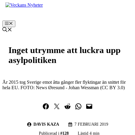
Hoppa
till
innehåll
Meny
Inget utrymme att luckra upp
asylpolitiken
År 2015 tog Sverige emot åtta gånger fler flyktingar än snittet för
hela EU. FOTO: News Øresund - Johan Wessman (CC BY 3.0)
Dela på Facebook
Dela på Twitter
Dela på Reddit
Dela i WhatsApp
Maila en länk
DAVIS KAZA
7 FEBRUARI 2019
Publicerad i
#
128
Lästid 4 min