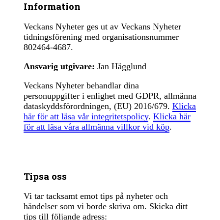
Information
Veckans Nyheter ges ut av Veckans Nyheter
tidningsförening med organisationsnummer
802464-4687.
Ansvarig utgivare:
Jan Hägglund
Veckans Nyheter behandlar dina
personuppgifter i enlighet med GDPR, allmänna
dataskyddsförordningen, (EU) 2016/679.
Klicka
här för att läsa vår integritetspolicy
.
Klicka här
för att läsa våra allmänna villkor vid köp
.
Tipsa oss
Vi tar tacksamt emot tips på nyheter och
händelser som vi borde skriva om. Skicka ditt
tips till följande adress: