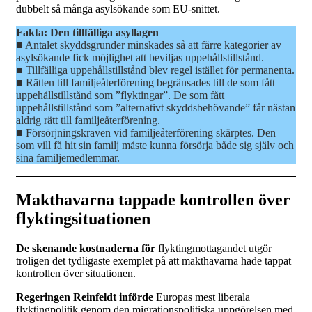
dubbelt så många asylsökande som EU-snittet.
Fakta: Den tillfälliga asyllagen
■ Antalet skyddsgrunder minskades så att färre kategorier av
asylsökande fick möjlighet att beviljas uppehållstillstånd.
■ Tillfälliga uppehållstillstånd blev regel istället för permanenta.
■ Rätten till familjeåterförening begränsades till de som fått
uppehållstillstånd som ”flyktingar”. De som fått
uppehållstillstånd som ”alternativt skyddsbehövande” får nästan
aldrig rätt till familjeåterförening.
■ Försörjningskraven vid familjeåterförening skärptes. Den
som vill få hit sin familj måste kunna försörja både sig själv och
sina familjemedlemmar.
Makthavarna tappade kontrollen över
flyktingsituationen
De skenande kostnaderna för
flyktingmottagandet utgör
troligen det tydligaste exemplet på att makthavarna hade tappat
kontrollen över situationen.
Regeringen Reinfeldt införde
Europas mest liberala
flyktingpolitik genom den migrationspolitiska uppgörelsen med