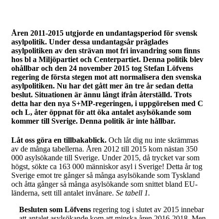
Åren 2011-2015 utgjorde en undantagsperiod för svensk
asylpolitik. Under dessa undantagsår präglades
asylpolitiken av den strävan mot fri invandring som finns
hos bl a Miljöpartiet och Centerpartiet. Denna politik blev
ohållbar och den 24 november 2015 tog Stefan Löfvens
regering de första stegen mot att normalisera den svenska
asylpolitiken. Nu har det gått mer än tre år sedan detta
beslut. Situationen är ännu långt ifrån återställd. Trots
detta har den nya S+MP-regeringen, i uppgörelsen med C
och L, åter öppnat för att öka antalet asylsökande som
kommer till Sverige. Denna politik är inte hållbar.
Låt oss göra en tillbakablick.
Och låt dig nu inte skrämmas
av de många tabellerna. Åren 2012 till 2015 kom nästan 350
000 asylsökande till Sverige. Under 2015, då trycket var som
högst, sökte ca 163 000 människor asyl i Sverige! Detta år tog
Sverige emot tre gånger så många asylsökande som Tyskland
och åtta gånger så många asylsökande som snittet bland EU-
länderna, sett till antalet invånare.
Se tabell 1.
Besluten som Löfvens
regering tog i slutet av 2015 innebar
att antalet asylsökande kom att minska åren 2016-2018. Men