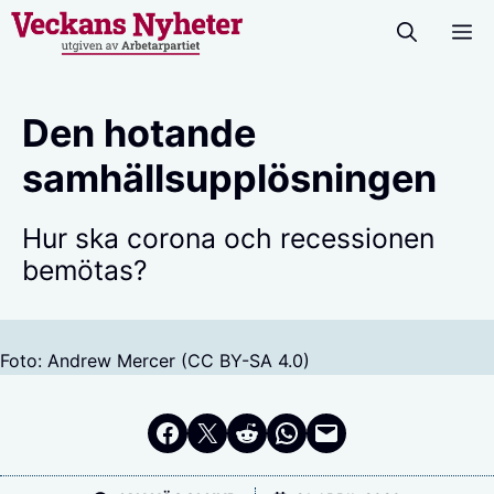
Hoppa
M
till
innehåll
Den hotande
samhällsupplösningen
Hur ska corona och recessionen
bemötas?
Foto: Andrew Mercer (CC BY-SA 4.0)
Dela på Facebook
Dela på Twitter
Dela på Reddit
Dela i WhatsApp
Maila en länk