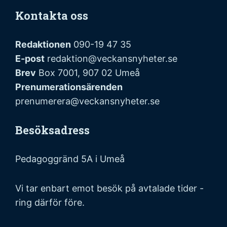
Kontakta oss
Redaktionen
090-19 47 35
E-post
redaktion@veckansnyheter.se
Brev
Box 7001, 907 02 Umeå
Prenumerationsärenden
prenumerera@veckansnyheter.se
Besöksadress
Pedagoggränd 5A i Umeå
Vi tar enbart emot besök på avtalade tider -
ring därför före.