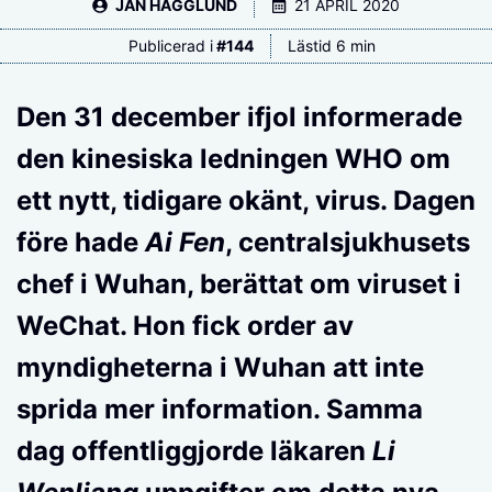
JAN HÄGGLUND
21 APRIL 2020
Publicerad i
#
144
Lästid 6 min
Den 31 december ifjol informerade
den kinesiska ledningen WHO om
ett nytt, tidigare okänt, virus. Dagen
före hade
Ai Fen
, centralsjukhusets
chef i Wuhan, berättat om viruset i
WeChat. Hon fick order av
myndigheterna i Wuhan att inte
sprida mer information. Samma
dag offentliggjorde läkaren
Li