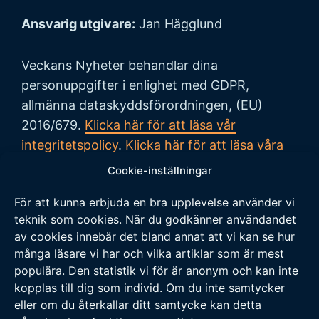
Ansvarig utgivare:
Jan Hägglund
Veckans Nyheter behandlar dina
personuppgifter i enlighet med GDPR,
allmänna dataskyddsförordningen, (EU)
2016/679.
Klicka här för att läsa vår
integritetspolicy
.
Klicka här för att läsa våra
allmänna villkor vid köp
.
Cookie-inställningar
För att kunna erbjuda en bra upplevelse använder vi
Tipsa oss
teknik som cookies. När du godkänner användandet
av cookies innebär det bland annat att vi kan se hur
Vi tar tacksamt emot tips på nyheter och
många läsare vi har och vilka artiklar som är mest
populära. Den statistik vi för är anonym och kan inte
händelser som vi borde skriva om. Skicka ditt
kopplas till dig som individ. Om du inte samtycker
tips till följande adress:
eller om du återkallar ditt samtycke kan detta
tipsa@veckansnyheter.se