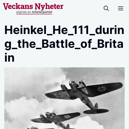
Hoppa
M
till
innehåll
Heinkel_He_111_durin
g_the_Battle_of_Brita
in