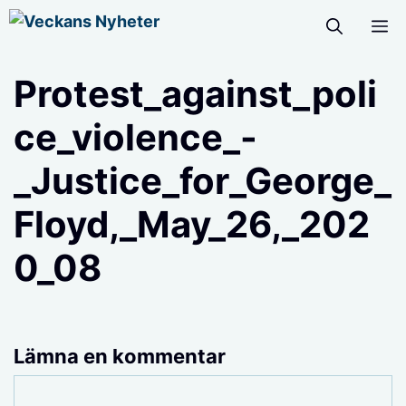
Hoppa
M
till
innehåll
Protest_against_poli
ce_violence_-
_Justice_for_George_
Floyd,_May_26,_202
0_08
Lämna en kommentar
Kommentar