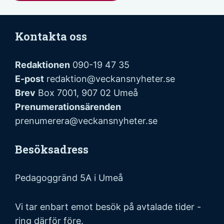
Kontakta oss
Redaktionen
090-19 47 35
E-post
redaktion@veckansnyheter.se
Brev
Box 7001, 907 02 Umeå
Prenumerationsärenden
prenumerera@veckansnyheter.se
Besöksadress
Pedagoggränd 5A i Umeå
Vi tar enbart emot besök på avtalade tider -
ring därför före.