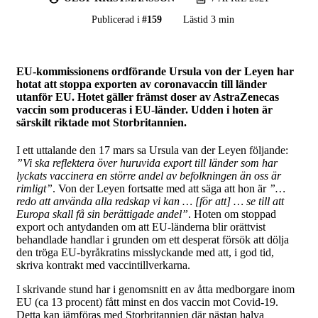
Publicerad i
#
159
Lästid 3 min
EU-kommissionens ordförande Ursula von der Leyen har
hotat att stoppa exporten av coronavaccin till länder
utanför EU. Hotet gäller främst doser av AstraZenecas
vaccin som produceras i EU-länder. Udden i hoten är
särskilt riktade mot Storbritannien.
I ett uttalande den 17 mars sa Ursula van der Leyen följande:
”Vi ska reflektera över huruvida export till länder som har
lyckats vaccinera en större andel av befolkningen än oss är
rimligt”
. Von der Leyen fortsatte med att säga att hon är
”…
redo att använda alla redskap vi kan … [för att] … se till att
Europa skall få sin berättigade andel”
. Hoten om stoppad
export och antydanden om att EU-länderna blir orättvist
behandlade handlar i grunden om ett desperat försök att dölja
den tröga EU-byråkratins misslyckande med att, i god tid,
skriva kontrakt med vaccintillverkarna.
I skrivande stund har i genomsnitt en av åtta medborgare inom
EU (ca 13 procent) fått minst en dos vaccin mot Covid-19.
Detta kan jämföras med Storbritannien där nästan halva