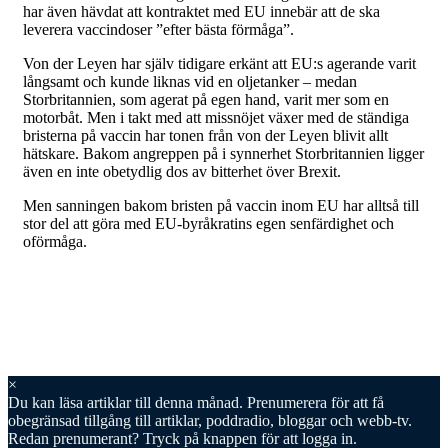
har även hävdat att kontraktet med EU innebär att de ska
leverera vaccindoser ”efter bästa förmåga”.
Von der Leyen har själv tidigare erkänt att EU:s agerande varit
långsamt och kunde liknas vid en oljetanker – medan
Storbritannien, som agerat på egen hand, varit mer som en
motorbåt. Men i takt med att missnöjet växer med de ständiga
bristerna på vaccin har tonen från von der Leyen blivit allt
hätskare. Bakom angreppen på i synnerhet Storbritannien ligger
även en inte obetydlig dos av bitterhet över Brexit.
Men sanningen bakom bristen på vaccin inom EU har alltså till
stor del att göra med EU-byråkratins egen senfärdighet och
oförmåga.
×
Du kan läsa
artiklar till denna månad. Prenumerera för att få
obegränsad tillgång till artiklar, poddradio, bloggar och webb-tv.
Redan prenumerant? Tryck på knappen för att logga in.