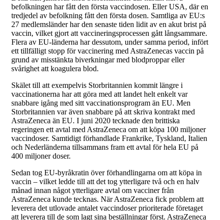
befolkningen har fått den första vaccindosen. Eller USA, där en
tredjedel av befolkning fått den första dosen. Samtliga av EU:s
27 medlemsländer har den senaste tiden lidit av en akut brist på
vaccin, vilket gjort att vaccineringsprocessen gått långsammare.
Flera av EU-länderna har dessutom, under samma period, infört
ett tillfälligt stopp för vaccinering med AstraZenecas vaccin på
grund av misstänkta biverkningar med blodproppar eller
svårighet att koagulera blod.
Skälet till att exempelvis Storbritannien kommit längre i
vaccinationerna har att göra med att landet helt enkelt var
snabbare igång med sitt vaccinationsprogram än EU. Men
Storbritannien var även snabbare på att skriva kontrakt med
AstraZeneca än EU. I juni 2020 tecknade den brittiska
regeringen ett avtal med AstraZeneca om att köpa 100 miljoner
vaccindoser. Samtidigt förhandlade Frankrike, Tyskland, Italien
och Nederländerna tillsammans fram ett avtal för hela EU på
400 miljoner doser.
Sedan tog EU-byråkratin över förhandlingarna om att köpa in
vaccin – vilket ledde till att det tog ytterligare två och en halv
månad innan något ytterligare avtal om vacciner från
AstraZeneca kunde tecknas. När AstraZeneca fick problem att
leverera det utlovade antalet vaccindoser prioriterade företaget
att leverera till de som lagt sina beställningar först. AstraZeneca