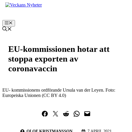
Hoppa
till
innehåll
Meny
EU-kommissionen hotar att
stoppa exporten av
coronavaccin
EU- kommissionens ordförande Ursula van der Leyen. Foto:
Europeiska Unionen (CC BY 4.0)
Dela på Facebook
Dela på Twitter
Dela på Reddit
Dela i WhatsApp
Maila en länk
OLOF KRISTMANSSON
7 APRIL 2021