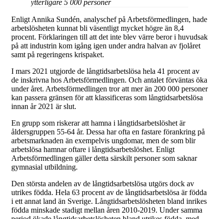
ytterligare 5 000 personer
Enligt Annika Sundén, analyschef på Arbetsförmedlingen, hade
arbetslösheten kunnat bli väsentligt mycket högre än 8,4
procent. Förklaringen till att det inte blev värre beror i huvudsak
på att industrin kom igång igen under andra halvan av fjolåret
samt på regeringens krispaket.
I mars 2021 utgjorde de långtidsarbetslösa hela 41 procent av
de inskrivna hos Arbetsförmedlingen. Och antalet förväntas öka
under året. Arbetsförmedlingen tror att mer än 200 000 personer
kan passera gränsen för att klassificeras som långtidsarbetslösa
innan år 2021 är slut.
En grupp som riskerar att hamna i långtidsarbetslöshet är
åldersgruppen 55-64 år. Dessa har ofta en fastare förankring på
arbetsmarknaden än exempelvis ungdomar, men de som blir
arbetslösa hamnar oftare i långtidsarbetslöshet. Enligt
Arbetsförmedlingen gäller detta särskilt personer som saknar
gymnasial utbildning.
Den största andelen av de långtidsarbetslösa utgörs dock av
utrikes födda. Hela 63 procent av de långtidsarbetslösa är födda
i ett annat land än Sverige. Långtidsarbetslösheten bland inrikes
födda minskade stadigt mellan åren 2010-2019. Under samma
period ökade långtidsarbetslösheten bland utrikes födda, med