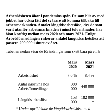
Arbetslösheten ökar i pandemins spår. De som blir av med
jobbet har också fått det svårare att komma tillbaka till
arbetsmarknaden. Antalet långtidsarbetslösa, dvs de som
varit utanför arbetsmarknaden i minst tolv månader, har
ökat kraftigt mellan mars 2020 och mars 2021. Enligt
Arbetsförmedlingen riskerar antalet långtidsarbetslösa att
passera 200 000 i slutet av året.
Tabellen nedan visar de förändringar som skett bara på ett år:
Mars
Mars
2020
2021
Arbetslöshet
7,6 %
8,4 %
Antal inskrivna hos
388
440 000
Arbetsförmedlingen
000
153
182 000
Långtidsarbetslösa
000
*
* Under april ökade de långtidsarbetslösa med