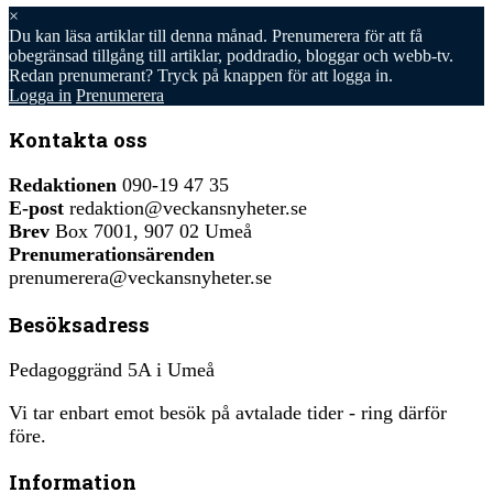
×
Du kan läsa
artiklar till denna månad. Prenumerera för att få
obegränsad tillgång till artiklar, poddradio, bloggar och webb-tv.
Redan prenumerant? Tryck på knappen för att logga in.
Logga in
Prenumerera
Kontakta oss
Redaktionen
090-19 47 35
E-post
redaktion@veckansnyheter.se
Brev
Box 7001, 907 02 Umeå
Prenumerationsärenden
prenumerera@veckansnyheter.se
Besöksadress
Pedagoggränd 5A i Umeå
Vi tar enbart emot besök på avtalade tider - ring därför
före.
Information