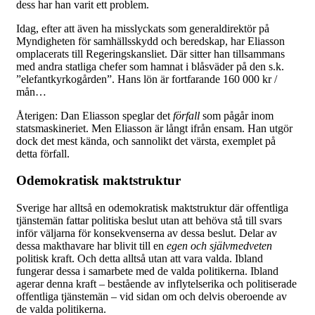
dess har han varit ett problem.
Idag, efter att även ha misslyckats som generaldirektör på
Myndigheten för samhällsskydd och beredskap, har Eliasson
omplacerats till Regeringskansliet. Där sitter han tillsammans
med andra statliga chefer som hamnat i blåsväder på den s.k.
”elefantkyrkogården”. Hans lön är fortfarande 160 000 kr /
mån…
Återigen: Dan Eliasson speglar det
förfall
som pågår inom
statsmaskineriet. Men Eliasson är långt ifrån ensam. Han utgör
dock det mest kända, och sannolikt det värsta, exemplet på
detta förfall.
Odemokratisk maktstruktur
Sverige har alltså en odemokratisk maktstruktur där offentliga
tjänstemän fattar politiska beslut utan att behöva stå till svars
inför väljarna för konsekvenserna av dessa beslut. Delar av
dessa makthavare har blivit till en
egen och självmedveten
politisk kraft. Och detta alltså utan att vara valda. Ibland
fungerar dessa i samarbete med de valda politikerna. Ibland
agerar denna kraft – bestående av inflytelserika och politiserade
offentliga tjänstemän – vid sidan om och delvis oberoende av
de valda politikerna.