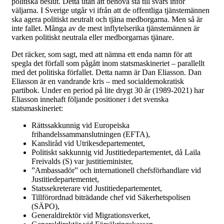
politiska beslut. Detta utan att behöva stå till svars inför
väljarna. I Sverige utgår vi ifrån att de offentliga tjänstemännen
ska agera politiskt neutralt och tjäna medborgarna. Men så är
inte fallet. Många av de mest inflytelserika tjänstemännen är
varken politiskt neutrala eller medborgarnas tjänare.
Det räcker, som sagt, med att nämna ett enda namn för att
spegla det förfall som pågått inom statsmaskineriet – parallellt
med det politiska förfallet. Detta namn är Dan Eliasson. Dan
Eliasson är en vandrande kris – med socialdemokratisk
partibok. Under en period på lite drygt 30 år (1989-2021) har
Eliasson innehaft följande positioner i det svenska
statsmaskineriet:
Rättssakkunnig vid Europeiska
frihandelssammanslutningen (EFTA),
Kansliråd vid Utrikesdepartementet,
Politiskt sakkunnig vid Justitiedepartementet, då Laila
Freivalds (S) var justitieminister,
”Ambassadör” och internationell chefsförhandlare vid
Justitiedepartementet,
Statssekreterare vid Justitiedepartementet,
Tillförordnad biträdande chef vid Säkerhetspolisen
(SÄPO),
Generaldirektör vid Migrationsverket,