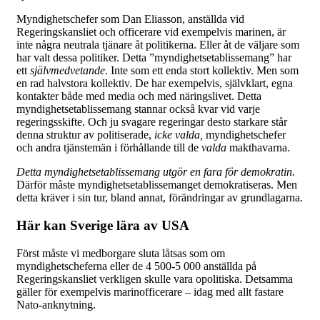
Myndighetschefer som Dan Eliasson, anställda vid
Regeringskansliet och officerare vid exempelvis marinen, är
inte några neutrala tjänare åt politikerna. Eller åt de väljare som
har valt dessa politiker. Detta ”myndighetsetablissemang” har
ett
självmedvetande
. Inte som ett enda stort kollektiv. Men som
en rad halvstora kollektiv. De har exempelvis, självklart, egna
kontakter både med media och med näringslivet. Detta
myndighetsetablissemang stannar också kvar vid varje
regeringsskifte. Och ju svagare regeringar desto starkare står
denna struktur av politiserade,
icke valda,
myndighetschefer
och andra tjänstemän i förhållande till de
valda
makthavarna.
Detta myndighetsetablissemang utgör en fara för demokratin.
Därför måste myndighetsetablissemanget demokratiseras. Men
detta kräver i sin tur, bland annat, förändringar av grundlagarna.
Här kan Sverige lära av USA
Först måste vi medborgare sluta låtsas som om
myndighetscheferna eller de 4 500-5 000 anställda på
Regeringskansliet verkligen skulle vara opolitiska. Detsamma
gäller för exempelvis marinofficerare – idag med allt fastare
Nato-anknytning.