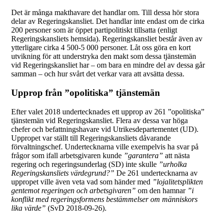
Det är många makthavare det handlar om. Till dessa hör stora
delar av Regeringskansliet. Det handlar inte endast om de cirka
200 personer som är öppet partipolitiskt tillsatta (enligt
Regeringskansliets hemsida). Regeringskansliet består även av
ytterligare cirka 4 500-5 000 personer. Låt oss göra en kort
utvikning för att understryka den makt som dessa tjänstemän
vid Regeringskansliet har – om bara en mindre del av dessa går
samman – och hur svårt det verkar vara att avsätta dessa.
Upprop från ”opolitiska” tjänstemän
Efter valet 2018 undertecknades ett upprop av 261 ”opolitiska”
tjänstemän vid Regeringskansliet. Flera av dessa var höga
chefer och befattningshavare vid Utrikesdepartementet (UD).
Uppropet var ställt till Regeringskansliets dåvarande
förvaltningschef. Undertecknarna ville exempelvis ha svar på
frågor som ifall arbetsgivaren kunde
”garantera”
att nästa
regering och regeringsunderlag (SD) inte skulle
”urholka
Regeringskansliets värdegrund?”
De 261 undertecknarna av
uppropet ville även veta vad som händer med
”lojalitetsplikten
gentemot regeringen och arbetsgivaren”
om den hamnar
”i
konflikt med regeringsformens bestämmelser om människors
lika värde”
(SvD 2018-09-26).