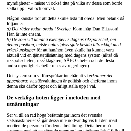
myndigheter – måste vi också titta på vilka av dessa som borde
ställa upp i val och omval.
Någon kanske tror att detta skulle leda till oreda. Men betänk då
följande:
a) Det råder redan oreda i Sverige.
Kom ihåg Dan Eliasson!
Han är inte ensam.
b) De som vill utmana exempelvis dagens rikspolischef, om
denna position, måste naturligtvis själv besitta tillräckligt med
yrkeskunskaper
för att han/hon även skulle ha kunnat vara
aktuell vid en tjänstetillsättning med dagens system (alltså då
rikspolischefen, riksåklagaren, SÄPO-chefen och de flesta
andra myndighetschefer utses av regeringen).
Det system som vi förespråkar innebär att vi
erkänner det
uppenbara
:
statsförvaltningen är politisk och cheferna inom
denna ska därför öppet och ärligt ställa upp i val.
De verkliga hoten ligger i metoden med
utnämningar
Ser vi till en rad höga befattningar inom det svenska
statsmaskineriet så går dessa inte nödvändigtvis till den mest
meriterade personen för denna befattning. Detta beror på
systemet med att en sittande regering kan utnämna ”sitt” folk till