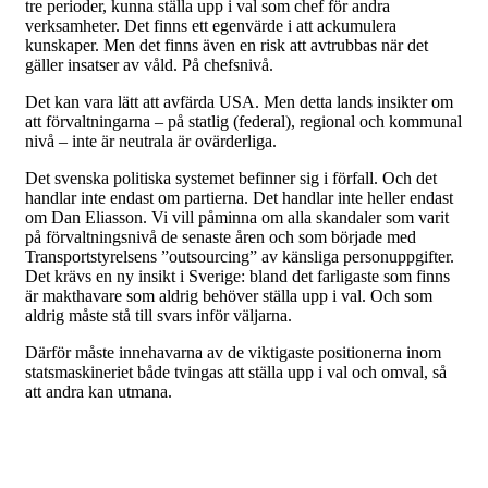
tre perioder, kunna ställa upp i val som chef för andra
verksamheter. Det finns ett egenvärde i att ackumulera
kunskaper. Men det finns även en risk att avtrubbas när det
gäller insatser av våld. På chefsnivå.
Det kan vara lätt att avfärda USA. Men detta lands insikter om
att förvaltningarna – på statlig (federal), regional och kommunal
nivå – inte är neutrala är ovärderliga.
Det svenska politiska systemet befinner sig i förfall. Och det
handlar inte endast om partierna. Det handlar inte heller endast
om Dan Eliasson. Vi vill påminna om alla skandaler som varit
på förvaltningsnivå de senaste åren och som började med
Transportstyrelsens ”outsourcing” av känsliga personuppgifter.
Det krävs en ny insikt i Sverige: bland det farligaste som finns
är makthavare som aldrig behöver ställa upp i val. Och som
aldrig måste stå till svars inför väljarna.
Därför måste innehavarna av de viktigaste positionerna inom
statsmaskineriet både tvingas att ställa upp i val och omval, så
att andra kan utmana.