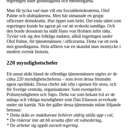
regeringen både grundlagarna och medborgarna.
Man får tycka vad man vill om Socialdemokraterna, Olof
Palme och ubåtsjakterna. Men här utmanade en grupp
officerare demokratin. Hur öppet som helst. Det enda sättet som
regeringen kunde ha agerat på var att avskeda samtliga. Och
den borde dessutom ha ställt Hans von Hofsten inför rätta.
Tyvärr vek sig den folkliga makten, alltså regeringen under
Olof Palme, för tjänstemännen / officerarna. Detta var ett svek
mot grundlagarna. Hela affären var en skandal utan motstycke i
modern svensk historia.
220 myndighetschefer
Ett annat skikt bland de offentliga tjänstemännen utgörs av de
cirka 220 myndighetscheferna – som även dessa förutsätts
agera opolitiskt. Dessa chefer står ofta i spetsen för stora, och
för Sverige centrala, organisationer. Som exempelvis
Polismyndigheten och Säpo. Detta var som bekant två av de
många och viktiga myndigheter som Dan Eliasson avverkade
under sin karriär. När det gäller dessa tjänstemän måste följande
betonas:
* Detta skikt av makthavare
behöver aldrig ställa upp i val,
* De
riskerar inte
att bli avsatta
efter ett valnederlag,
*
De
arbetar sig uppåt oavsett regering.