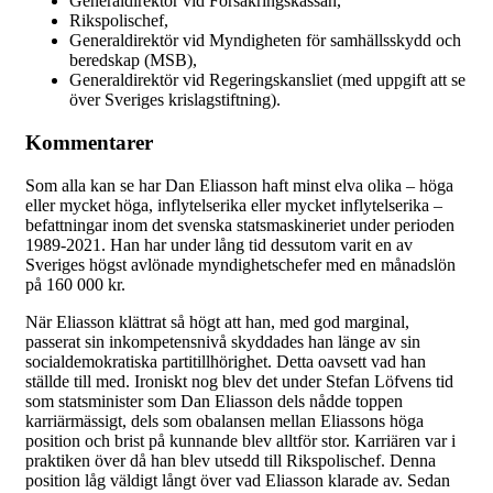
Generaldirektör vid Försäkringskassan,
Rikspolischef,
Generaldirektör vid Myndigheten för samhällsskydd och
beredskap (MSB),
Generaldirektör vid Regeringskansliet (med uppgift att se
över Sveriges krislagstiftning).
Kommentarer
Som alla kan se har Dan Eliasson haft minst elva olika – höga
eller mycket höga, inflytelserika eller mycket inflytelserika –
befattningar inom det svenska statsmaskineriet under perioden
1989-2021. Han har under lång tid dessutom varit en av
Sveriges högst avlönade myndighetschefer med en månadslön
på 160 000 kr.
När Eliasson klättrat så högt att han, med god marginal,
passerat sin inkompetensnivå skyddades han länge av sin
socialdemokratiska partitillhörighet. Detta oavsett vad han
ställde till med. Ironiskt nog blev det under Stefan Löfvens tid
som statsminister som Dan Eliasson dels nådde toppen
karriärmässigt, dels som obalansen mellan Eliassons höga
position och brist på kunnande blev alltför stor. Karriären var i
praktiken över då han blev utsedd till Rikspolischef. Denna
position låg väldigt långt över vad Eliasson klarade av. Sedan