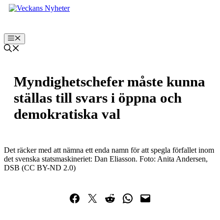
Hoppa
till
innehåll
Meny
Myndighetschefer måste kunna
ställas till svars i öppna och
demokratiska val
Det räcker med att nämna ett enda namn för att spegla förfallet inom
det svenska statsmaskineriet: Dan Eliasson. Foto: Anita Andersen,
DSB (CC BY-ND 2.0)
Dela på Facebook
Dela på Twitter
Dela på Reddit
Dela i WhatsApp
Maila en länk