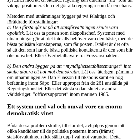
viktiga positioner. Och det gör alla regeringar som får en chans.
Metoden med utnämningar bygger på två felaktiga och
föråldrade föreställningar:
a) Den första går ut på att statsförvaltningen skulle vara
opolitisk
. Låt oss ta posten som rikspolischef. Systemet med
utnämningar gör att det inte alls behöver vara den bäste, med de
bästa polisiära kunskaperna, som får posten. Istället är det ofta
så att den som har de bästa politiska kontakterna är den som blir
rikspolischef. Eller Överbefälhavare för Försvarsmakten.
b) Den andra bygger på att ”myndighetsetablissemanget” inte
skulle utgöra ett hot mot demokratin
. Låt oss, återigen, påminna
om utnämningen av Dan Eliasson till rikspolis samt en hög
befattning inom Säpo. Eller uppropet från de 261 anställda på
Regeringskansliet. Eller det värsta sedan slutet av andra
världskriget: ”officersupproret” inom marinen 1985.
Ett system med val och omval vore en enorm
demokratisk vinst
Båda dessa problem skulle, till stor del, avhjälpas genom att
olika kandidater till de politiska posterna inom (främst)
statsförvaltningen fick ställa upp i val mot varandra. Detta