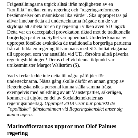
Frågeställningarna utgick alltså ifrån möjligheten av en
”konflikt” mellan en ny regering och ”regeringsreformens
bestämmelser om människors lika värde”. Ska uppropet tas på
allvar innebar detta att undertecknarna frågade om de var
skyldiga att arbeta för en ny regering i vilken även SD ingick.
Detta var en oacceptabel provokation riktad mot de traditionella
borgerliga partierna. Syftet var uppenbart. Undertecknarna av
uppropet försökte avskräcka de traditionella borgerliga partierna
från att bilda en regering tillsammans med SD. Initiativtagarna
till uppropet, som var anställda vid UD, försökte alltså påverka
regeringsbildningen! Deras chef vid denna tidpunkt var
utrikesminister Margot Wallström (S).
Vad vi erfar ledde inte detta till några påföljder för
undertecknarna. Nästa gång skulle därför en annan grupp av
Regeringskansliets personal kunna ställa samma fråga,
exempelvis med anledning av att Vänsterpartiet, säkerligen,
kommer att utgöra en del av Socialdemokraternas
regeringsunderlag.
Uppropet 2018 visar hur politiskt de
”opolitiska” tjänstemännen vid Regeringskansliet anser sig
kunna agera.
Marinofficerarnas uppror mot Olof Palmes
regering