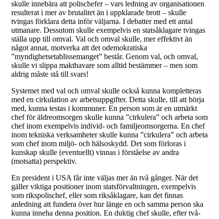
skulle innebära att polischefer – vars ledning av organisationen
resulterat i mer av brutalitet än i uppklarade brott – skulle
tvingas förklara detta inför väljarna. I debatter med ett antal
utmanare. Dessutom skulle exempelvis en statsåklagare tvingas
ställa upp till omval. Val och omval skulle, mer effektivt än
något annat, motverka att det odemokratiska
”myndighetsetablissemanget” består. Genom val, och omval,
skulle vi slippa makthavare som alltid bestämmer – men som
aldrig måste stå till svars!
Systemet med val och omval skulle också kunna kompletteras
med en cirkulation av arbetsuppgifter. Detta skulle, till att börja
med, kunna testas i kommuner. En person som är en utmärkt
chef för äldreomsorgen skulle kunna ”cirkulera” och arbeta som
chef inom exempelvis individ- och familjeomsorgerna. En chef
inom tekniska verksamheter skulle kunna ”cirkulera” och arbeta
som chef inom miljö- och hälsoskydd. Det som förloras i
kunskap skulle (eventuellt) vinnas i förståelse av andra
(motsatta) perspektiv.
En president i USA får inte väljas mer än två gånger. När det
gäller viktiga positioner inom statsförvaltningen, exempelvis
som rikspolischef, eller som riksåklagare, kan det finnas
anledning att fundera över hur länge en och samma person ska
kunna inneha denna position. En duktig chef skulle, efter två-