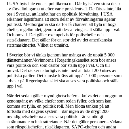
I USA byts inte endast politikerna ut. Där byts även stora delar
av förvaltningarna ut efter varje presidentval. De låtsas inte, likt
oss i Sverige, att landet har en opolitisk förvaltning. I USA
erkänner lagstiftarna att stora delar av förvaltningarna agerar
politiskt. Medborgarna ska därför få chansen att byta ut höga
chefer, regelbundet, genom att dessa tvingas att ställa upp i val.
Och omval. Det gäller exempelvis för polischefer och
statsåklagare. Det gäller för en stor del av det amerikanska
statsmaskineriet. Vilket är utmärkt.
I Sverige bör vi tänka igenom hur många av de uppåt 5 000
tjänstemännen/-kvinnorna i Regeringskansliet som bör anses
vara politiska och som därför bör ställa upp i val. Och till
omval. Det räcker naturligtvis inte med att totalt 200 utses av
politiska partier. Det kanske krävs att uppåt 1 000 personer som
arbetar på Regeringskansliet ska anses vara politiska och ställa
upp i val.
När det sedan gäller myndighetscheferna krävs det en noggrann
genomgång av vilka chefer som redan fyller, och som kan
komma att fylla, en politisk roll. Men blotta tanken på att
fortsätta med dagens system – där ingen av de drygt 200
myndighetscheferna anses vara politisk – är samtidigt
skrämmande och skrattretande. När det gäller personer – sådana
som rikspolischefen, riksåklagaren, SÄPO-chefen och andra