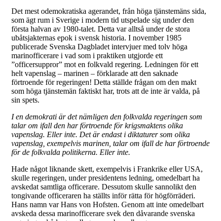
Det mest odemokratiska agerandet, från höga tjänstemäns sida,
som ägt rum i Sverige i modern tid utspelade sig under den
första halvan av 1980-talet. Detta var alltså under de stora
ubåtsjakternas epok i svensk historia. I november 1985
publicerade Svenska Dagbladet intervjuer med tolv höga
marinofficerare i vad som i praktiken utgjorde ett
”officersuppror” mot en folkvald regering. Ledningen för ett
helt vapenslag – marinen – förklarade att den saknade
förtroende för regeringen! Detta ställde frågan om den makt
som höga tjänstemän faktiskt har, trots att de inte är valda, på
sin spets.
I en demokrati är det nämligen den folkvalda regeringen som
talar om ifall den har förtroende för krigsmaktens olika
vapenslag. Eller inte. Det är endast i diktaturer som olika
vapenslag, exempelvis marinen, talar om ifall de har förtroende
för de folkvalda politikerna. Eller inte.
Hade något liknande skett, exempelvis i Frankrike eller USA,
skulle regeringen, under presidentens ledning, omedelbart ha
avskedat samtliga officerare. Dessutom skulle sannolikt den
tongivande officeraren ha ställts inför rätta för högförräderi.
Hans namn var Hans von Hofsten. Genom att inte omedelbart
avskeda dessa marinofficerare svek den dåvarande svenska