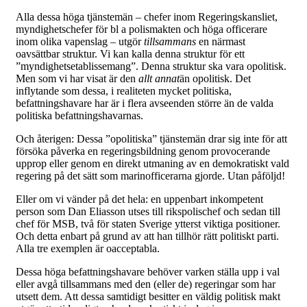
Alla dessa höga tjänstemän – chefer inom Regeringskansliet,
myndighetschefer för bl a polismakten och höga officerare
inom olika vapenslag – utgör
tillsammans
en närmast
oavsättbar struktur. Vi kan kalla denna struktur för ett
”myndighetsetablissemang”. Denna struktur ska vara opolitisk.
Men som vi har visat är den
allt annat
än opolitisk. Det
inflytande som dessa, i realiteten mycket politiska,
befattningshavare har är i flera avseenden större än de valda
politiska befattningshavarnas.
Och återigen: Dessa ”opolitiska” tjänstemän drar sig inte för att
försöka påverka en regeringsbildning genom provocerande
upprop eller genom en direkt utmaning av en demokratiskt vald
regering på det sätt som marinofficerarna gjorde. Utan påföljd!
Eller om vi vänder på det hela: en uppenbart inkompetent
person som Dan Eliasson utses till rikspolischef och sedan till
chef för MSB, två för staten Sverige ytterst viktiga positioner.
Och detta enbart på grund av att han tillhör rätt politiskt parti.
Alla tre exemplen är oacceptabla.
Dessa höga befattningshavare behöver varken ställa upp i val
eller avgå tillsammans med den (eller de) regeringar som har
utsett dem. Att dessa samtidigt besitter en väldig politisk makt