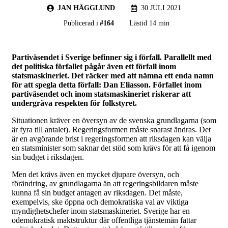
JAN HÄGGLUND
30 JULI 2021
Publicerad i
#
164
Lästid 14 min
Partiväsendet i Sverige befinner sig i förfall. Parallellt med
det politiska förfallet pågår även ett förfall inom
statsmaskineriet. Det räcker med att nämna ett enda namn
för att spegla detta förfall: Dan Eliasson. Förfallet inom
partiväsendet och inom statsmaskineriet riskerar att
undergräva respekten för folkstyret.
Situationen kräver en översyn av de svenska grundlagarna (som
är fyra till antalet). Regeringsformen måste snarast ändras. Det
är en avgörande brist i regeringsformen att riksdagen kan välja
en statsminister som saknar det stöd som krävs för att få igenom
sin budget i riksdagen.
Men det krävs även en mycket djupare översyn, och
förändring, av grundlagarna än att regeringsbildaren måste
kunna få sin budget antagen av riksdagen. Det måste,
exempelvis, ske öppna och demokratiska val av viktiga
myndighetschefer inom statsmaskineriet. Sverige har en
odemokratisk maktstruktur där offentliga tjänstemän fattar