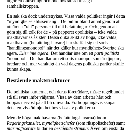
utgör ett otidsenligt och odemokratiskt inslag i
samhällskroppen.
En sak ska dock understrykas. Vissa valda politiker ingår i detta
”myndighetsetablissemang”. De bidrar bland annat genom att
utnämna ”rätt” personer till rätt befattningar. Och genom att
göra sig till tolk för de – på papperet opolitiska – icke valda
makthavarnas åsikter. Dessa olika skikt av höga, icke valda,
makthavare (befattningshavare) har skaffat sig ett sorts
”handlingsmonopol” när det gäller hur myndighets-Sverige ska
agera.
Eller inte agera
. Det handlar inte om ett
parti-politiskt
”monopol”. Det handlar om ett sorts monopol som är djupare,
bredare och mer varaktigt än vad dagens politiska partier skulle
kunna skapa.
Bestående maktstrukturer
De politiska partierna, och deras företrädare, måste regelbundet
stå till svars inför väljarna. Vissa av dem arbetar hårt och
hoppas nervöst på att bli omvalda. Förhoppningsvis skapar
detta en viss ödmjukhet hos vissa av politikerna.
Men de höga makthavarna (befattningshavarna) inom
Regeringskansliet
,
myndighetschefer
(som rikspolischefer) samt
marinofficerare
bildar en
bestående struktur.
Även om enskilda