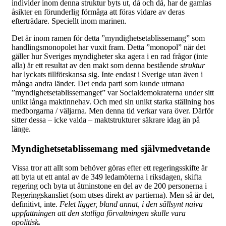
individer inom denna struktur byts ut, då och då, har de gamlas
åsikter en förunderlig förmåga att föras vidare av deras
efterträdare. Speciellt inom marinen.
Det är inom ramen för detta ”myndighetsetablissemang” som
handlingsmonopolet har vuxit fram. Detta ”monopol” när det
gäller hur Sveriges myndigheter ska agera i en rad frågor (inte
alla) är ett resultat av den makt som denna bestående
struktur
har lyckats tillförskansa sig. Inte endast i Sverige utan även i
många andra länder. Det enda parti som kunde utmana
”myndighetsetablissemanget” var Socialdemokraterna under sitt
unikt långa maktinnehav. Och med sin unikt starka ställning hos
medborgarna / väljarna. Men denna tid verkar vara över. Därför
sitter dessa – icke valda – maktstrukturer säkrare idag än på
länge.
Myndighetsetablissemang med självmedvetande
Vissa tror att allt som behöver göras efter ett regeringsskifte är
att byta ut ett antal av de 349 ledamöterna i riksdagen, skifta
regering och byta ut åtminstone en del av de 200 personerna i
Regeringskansliet (som utses direkt av partierna). Men så är det,
definitivt, inte.
Felet ligger, bland annat, i den sällsynt naiva
uppfattningen att den statliga förvaltningen skulle vara
opolitisk
.