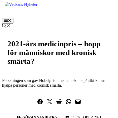
Hoppa
till
innehåll
Meny
2021-års medicinpris – hopp
för människor med kronisk
smärta?
Forskningen som gav Nobelpris i medicin skulle på sikt kunna
hjälpa personer med kronisk smärta.
Dela på Facebook
Dela på Twitter
Dela på Reddit
Dela i WhatsApp
Maila en länk
GÖRAN SANDBERG
14 OKTOBER 2021