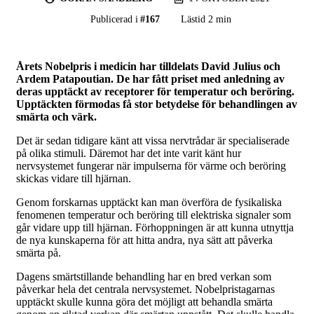
Publicerad i
#
167
Lästid 2 min
Årets Nobelpris i medicin har tilldelats David Julius och
Ardem Patapoutian. De har fått priset med anledning av
deras upptäckt av receptorer för temperatur och beröring.
Upptäckten förmodas få stor betydelse för behandlingen av
smärta och värk.
Det är sedan tidigare känt att vissa nervtrådar är specialiserade
på olika stimuli. Däremot har det inte varit känt hur
nervsystemet fungerar när impulserna för värme och beröring
skickas vidare till hjärnan.
Genom forskarnas upptäckt kan man överföra de fysikaliska
fenomenen temperatur och beröring till elektriska signaler som
går vidare upp till hjärnan. Förhoppningen är att kunna utnyttja
de nya kunskaperna för att hitta andra, nya sätt att påverka
smärta på.
Dagens smärtstillande behandling har en bred verkan som
påverkar hela det centrala nervsystemet. Nobelpristagarnas
upptäckt skulle kunna göra det möjligt att behandla smärta