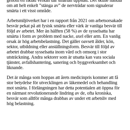
genom en riktad verkan där smärtan uppstått. Det skulle handla
om att helt enkelt ”stänga av” de nervtrådar som signalerar
smärta i ett visst område.
Arbetsmiljöverket har i en rapport från 2021 om arbetsorsakade
besvär pekat på att fysisk smärta eller värk är vanliga besvär till
följd av arbetet. Mer än hälften (58 %) av de sysselsatta har
smärta i form av problem med nacke, axel eller arm. En vanlig
orsak är hög arbetsbelastning. Det gäller oavsett ålder, kön,
sektor, utbildning eller anställningsform. Besvär till följd av
arbetet drabbar sysselsatta inom vård och omsorg i stor
utsträckning. Andra sektorer som är utsatta kan vara sociala
tjänster, avfallshantering, sanering och byggverksamhet och
liknande.
Det är många som hoppas att årets medicinpris kommer att få
stor betydelse för utvecklingen av läkemedel och behandling
mot smärta. I förlängningen har detta potentialen att öppna för
en närmast revolutionerande lindring av de, ofta kroniska,
besvär som alltför många drabbas av under ett arbetsliv med
hög belastning.