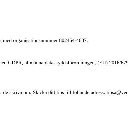
ing med organisationsnummer 802464-4687.
t med GDPR, allmänna dataskyddsförordningen, (EU) 2016/67
rde skriva om. Skicka ditt tips till följande adress: tipsa@ve