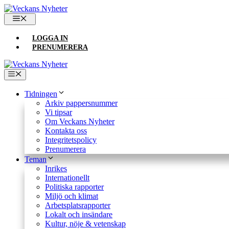
Hoppa
till
MENY
innehåll
LOGGA IN
PRENUMERERA
Meny
Tidningen
Arkiv pappersnummer
Vi tipsar
Om Veckans Nyheter
Kontakta oss
Integritetspolicy
Prenumerera
Teman
Inrikes
Internationellt
Politiska rapporter
Miljö och klimat
Arbetsplatsrapporter
Lokalt och insändare
Kultur, nöje & vetenskap