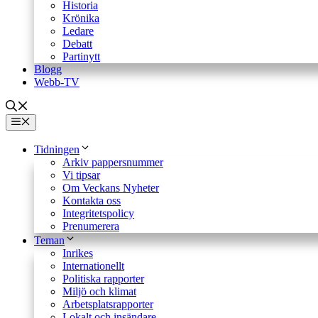
Historia
Krönika
Ledare
Debatt
Partinytt
Blogg
Webb-TV
Meny
Tidningen
Arkiv pappersnummer
Vi tipsar
Om Veckans Nyheter
Kontakta oss
Integritetspolicy
Prenumerera
Teman
Inrikes
Internationellt
Politiska rapporter
Miljö och klimat
Arbetsplatsrapporter
Lokalt och insändare