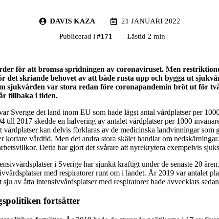
DAVIS KAZA
21 JANUARI 2022
Publicerad i
#
171
Lästid 2 min
rder för att bromsa spridningen av coronaviruset. Men restriktioner
för det skriande behovet av att både rusta upp och bygga ut sjukvår
 sjukvården var stora redan före coronapandemin bröt ut för två
år tillbaka i tiden.
ar Sverige det land inom EU som hade lägst antal vårdplatser per 1000
 till 2017 skedde en halvering av antalet vårdplatser per 1000 invånare
t vårdplatser kan delvis förklaras av de medicinska landvinningar som g
er kortare vårdtid. Men det andra stora skälet handlar om nedskärningar
rbetsvillkor. Detta har gjort det svårare att nyrekrytera exempelvis sjuk
ensivvårdsplatser i Sverige har sjunkit kraftigt under de senaste 20 åre
ivvårdsplatser med respiratorer runt om i landet. År 2019 var antalet pla
t sju av åtta intensivvårdsplatser med respiratorer hade avvecklats seda
politiken fortsätter