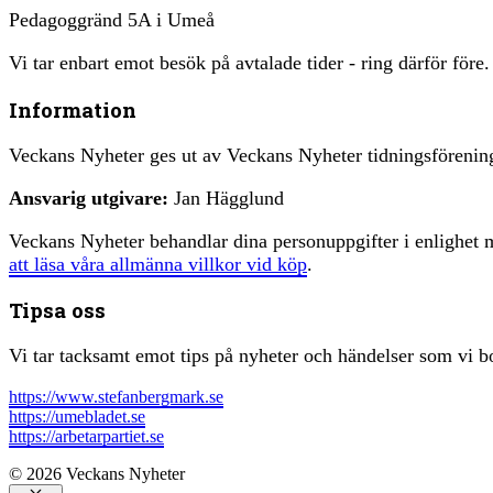
Pedagoggränd 5A i Umeå
Vi tar enbart emot besök på avtalade tider - ring därför före.
Information
Veckans Nyheter ges ut av Veckans Nyheter tidningsfören
Ansvarig utgivare:
Jan Hägglund
Veckans Nyheter behandlar dina personuppgifter i enlighe
att läsa våra allmänna villkor vid köp
.
Tipsa oss
Vi tar tacksamt emot tips på nyheter och händelser som vi bo
https://www.stefanbergmark.se
https://umebladet.se
https://arbetarpartiet.se
© 2026 Veckans Nyheter