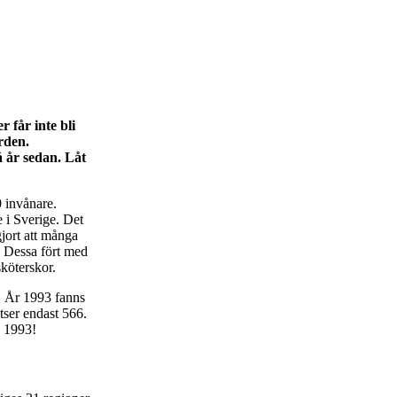
 får inte bli
­den.
 år sedan. Låt
 invånare.
 i Sverige. Det
jort att många
. Dessa fört med
sköterskor.
n. År 1993 fanns
tser endast 566.
n 1993!