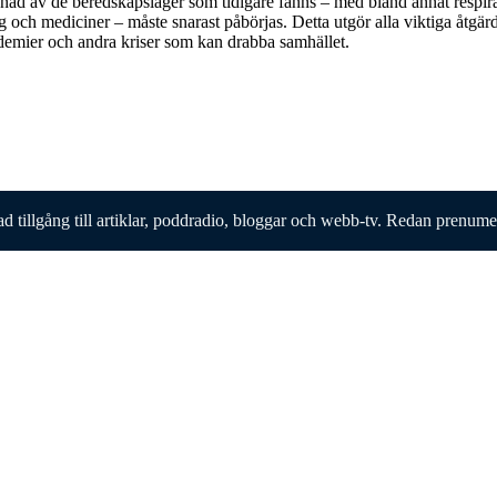
ad av de beredskapslager som tidigare fanns – med bland annat respira
 och mediciner – måste snarast påbörjas. Detta utgör alla viktiga åtgärd
mier och andra kriser som kan drabba samhället.
ad tillgång till artiklar, poddradio, bloggar och webb-tv. Redan prenum