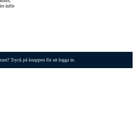
torer,
er inför
erant? Tryck på knappen för att logga in.