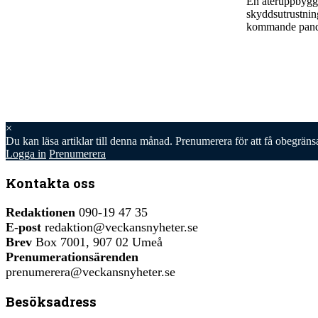
En återuppbyggn
skyddsutrustning
kommande pande
×
Du kan läsa
artiklar till denna månad. Prenumerera för att få obegräns
Logga in
Prenumerera
Kontakta oss
Redaktionen
090-19 47 35
E-post
redaktion@veckansnyheter.se
Brev
Box 7001, 907 02 Umeå
Prenumerationsärenden
prenumerera@veckansnyheter.se
Besöksadress