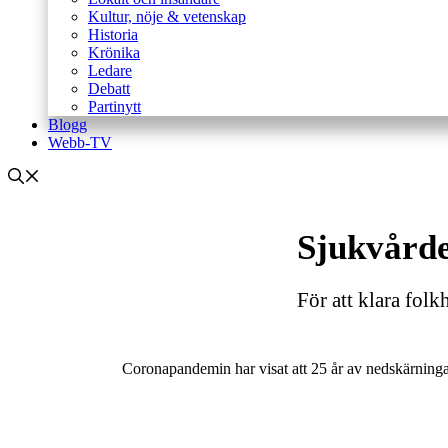
Kultur, nöje & vetenskap
Historia
Krönika
Ledare
Debatt
Partinytt
Blogg
Webb-TV
Sjukvårde
För att klara fol
Coronapandemin har visat att 25 år av nedskärning