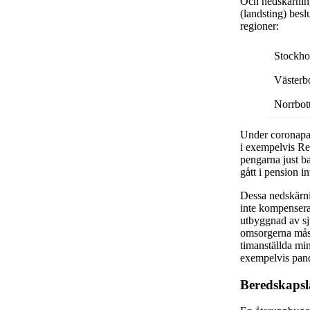
Och nedskärnings
(landsting) bes
regioner:
Stockh
Västerb
Norrbot
Under coronapand
i exempelvis Reg
pengarna just b
gått i pension 
Dessa nedskärni
inte kompensera
utbyggnad av sju
omsorgerna måst
timanställda min
exempelvis pand
Beredskapsl