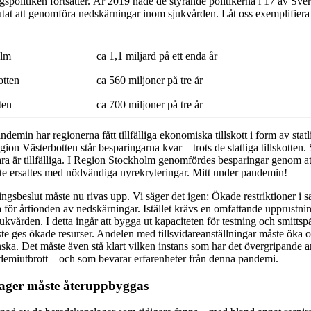
politiken fortsätter. År 2019 hade de styrande politikerna i 17 av Sve
lutat att genomföra nedskärningar inom sjukvården. Låt oss exemplifier
olm
ca 1,1 miljard på ett enda år
otten
ca 560 miljoner på tre år
ten
ca 700 miljoner på tre år
emin har regionerna fått tillfälliga ekonomiska tillskott i form av sta
ion Västerbotten står besparingarna kvar – trots de statliga tillskotten. S
ara är tillfälliga. I Region Stockholm genomfördes besparingar genom a
inte ersattes med nödvändiga nyrekryteringar. Mitt under pandemin!
ngsbeslut måste nu rivas upp. Vi säger det igen: Ökade restriktioner i 
 för årtionden av nedskärningar. Istället krävs en omfattande upprustni
kvården. I detta ingår att bygga ut kapaciteten för testning och smitts
e ges ökade resurser. Andelen med tillsvidareanställningar måste öka o
ska. Det måste även stå klart vilken instans som har det övergripande a
emiutbrott – och som bevarar erfarenheter från denna pandemi.
ager måste återuppbyggas