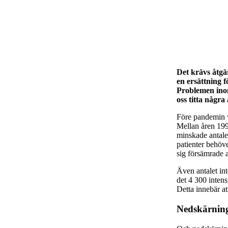
Det krävs åtgä
en ersättning 
Problemen inom
oss titta några 
Före pandemin v
Mellan åren 1994
minskade antale
patienter behöv
sig försämrade a
Även antalet int
det 4 300 intens
Detta innebär at
Nedskärnings