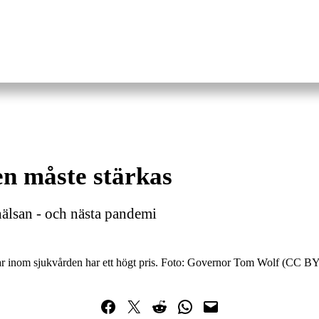
n måste stärkas
khälsan - och nästa pandemi
ar inom sjukvården har ett högt pris. Foto: Governor Tom Wolf (CC BY
Dela på Facebook
Dela på Twitter
Dela på Reddit
Dela i WhatsApp
Maila en länk