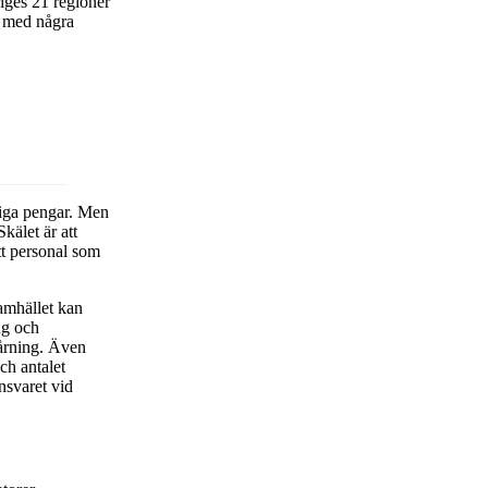
riges 21 regioner
a med några
tliga pengar. Men
kälet är att
tt personal som
samhället kan
ng och
pårning. Även
ch antalet
nsvaret vid