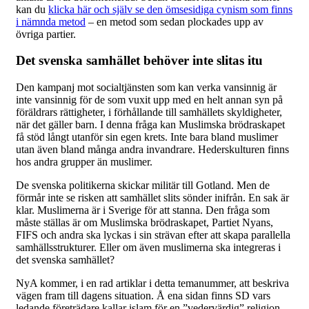
kan du
klicka här och själv se den ömsesidiga cynism som finns
i nämnda metod
– en metod som sedan plockades upp av
övriga partier.
Det svenska samhället behöver inte slitas itu
Den kampanj mot socialtjänsten som kan verka vansinnig är
inte vansinnig för de som vuxit upp med en helt annan syn på
föräldrars rättigheter, i förhållande till samhällets skyldigheter,
när det gäller barn. I denna fråga kan Muslimska brödraskapet
få stöd långt utanför sin egen krets. Inte bara bland muslimer
utan även bland många andra invandrare. Hederskulturen finns
hos andra grupper än muslimer.
De svenska politikerna skickar militär till Gotland. Men de
förmår inte se risken att samhället slits sönder inifrån. En sak är
klar. Muslimerna är i Sverige för att stanna. Den fråga som
måste ställas är om Muslimska brödraskapet, Partiet Nyans,
FIFS och andra ska lyckas i sin strävan efter att skapa parallella
samhällsstrukturer. Eller om även muslimerna ska integreras i
det svenska samhället?
NyA kommer, i en rad artiklar i detta temanummer, att beskriva
vägen fram till dagens situation. Å ena sidan finns SD vars
ledande företrädare kallar islam för en ”vedervärdig” religion.