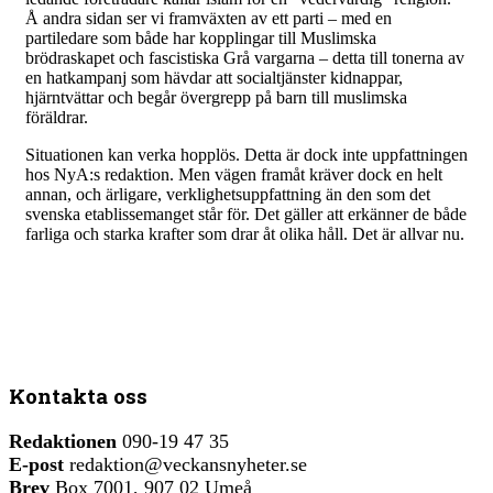
Å andra sidan ser vi framväxten av ett parti – med en
partiledare som både har kopplingar till Muslimska
brödraskapet och fascistiska Grå vargarna – detta till tonerna av
en hatkampanj som hävdar att socialtjänster kidnappar,
hjärntvättar och begår övergrepp på barn till muslimska
föräldrar.
Situationen kan verka hopplös. Detta är dock inte uppfattningen
hos NyA:s redaktion. Men vägen framåt kräver dock en helt
annan, och ärligare, verklighetsuppfattning än den som det
svenska etablissemanget står för. Det gäller att erkänner de både
farliga och starka krafter som drar åt olika håll. Det är allvar nu.
Kontakta oss
Redaktionen
090-19 47 35
E-post
redaktion@veckansnyheter.se
Brev
Box 7001, 907 02 Umeå