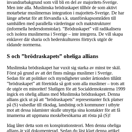
invandrarbakgrund som vill bli en del av majoritets-Sverige.
Men inte alla. Muslimska brödraskapet tillhör de som aktivt
motarbetar muslimernas integration i majoritets-Sverige. De har
länge arbetat för att förvandla s.k. utanförskapsområden till
samhällen med parallella värderingar och maktstrukturer
(informella hedersdomstolar). ”Brödraskapet” vill radikalisera
och isolera muslimerna i Sverige – inte integrera. De vill skapa
enklaver där sharia och hederskulturens förtryck utgör de
rådande normerna.
S och ”brödraskapets” oheliga allians
Muslimska brödraskapet har vuxit sig starka av minst tre skäl.
Först på grund av att det finns många muslimer i Sverige.
Sedan för att politiker och myndigheter under årtionden tillåtit
”brödraskapet” att företräda så gott som alla muslimer – trots att
de utgör en minoritet! Slutligen för att Socialdemokraterna 1999
ingick en ohelig allians med Muslimska brödraskapet. Denna
allians gick ut på att ”brödraskapets” representanter fick platser
på (S) valsedlar till riksdag, landsting och kommuner i utbyte
mot att dessa islamister skulle utnyttja sina kontakter för att få
imamerna att uppmana moskébesökarna att rösta på (S)!
Idag låter detta som en konspirationsteori. Men denna oheliga
allians är väl dokumenterad. Sedan du läst klart denna artikel