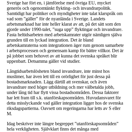
Sverige har fört en, i jämförelse med övriga EU, mycket
generös och ogenomtänkt flykting- och invandrarpolitik.
Samtidigt har politiker och myndigheter inte talat klarspråk om
vad som ”gäller” för de nyanlända i Sverige. Landets
arbetsmarknad har inte heller klarat av att, på det sätt som den
gjorde under 1990-talet, ”suga upp” flyktingar och invandrare.
Fasta heltidsarbeten med arbetskamrater utgör nämligen själva
grunden till en lyckad integration. Det är bland
arbetskamraterna som integrationen äger rum genom samarbete
i arbetsprocessen och gemensam kamp för bättre villkor. Det är
på jobbet som behovet av att kunna det svenska språket blir
uppenbart. Detsamma gäller vid studier.
Långtidsarbetslösheten bland invandrare, inte minst hos
muslimer, har även lett till en orörlighet för just dessa på
bostadsmarknaden. Lägg därtill att svenskar, och även
invandrare med högre utbildning och mer välbetalda jobb,
under lång tid har flytt vissa bostadsområden. Dessa faktorer
har lett fram till s.k. utanförskapsområden. Huvudansvaret för
detta misslyckande vad gäller integration ligger hos de svenska
riksdagspartierna. Oavsett om regeringarna har letts av S eller
M.
Idag beskriver inte längre begreppet ”utanförskapsområden”
hela verkligheten. Självklart finns det många med