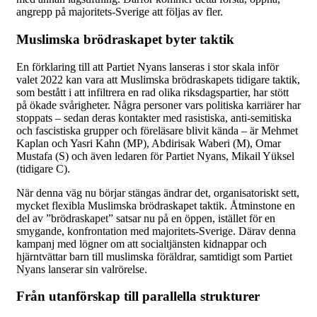
angrepp på majoritets-Sverige att följas av fler.
Muslimska brödraskapet byter taktik
En förklaring till att Partiet Nyans lanseras i stor skala inför
valet 2022 kan vara att Muslimska brödraskapets tidigare taktik,
som bestått i att infiltrera en rad olika riksdagspartier, har stött
på ökade svårigheter. Några personer vars politiska karriärer har
stoppats – sedan deras kontakter med rasistiska, anti-semitiska
och fascistiska grupper och föreläsare blivit kända – är Mehmet
Kaplan och Yasri Kahn (MP), Abdirisak Waberi (M), Omar
Mustafa (S) och även ledaren för Partiet Nyans, Mikail Yüksel
(tidigare C).
När denna väg nu börjar stängas ändrar det, organisatoriskt sett,
mycket flexibla Muslimska brödraskapet taktik. Åtminstone en
del av ”brödraskapet” satsar nu på en öppen, istället för en
smygande, konfrontation med majoritets-Sverige. Därav denna
kampanj med lögner om att socialtjänsten kidnappar och
hjärntvättar barn till muslimska föräldrar, samtidigt som Partiet
Nyans lanserar sin valrörelse.
Från utanförskap till parallella strukturer