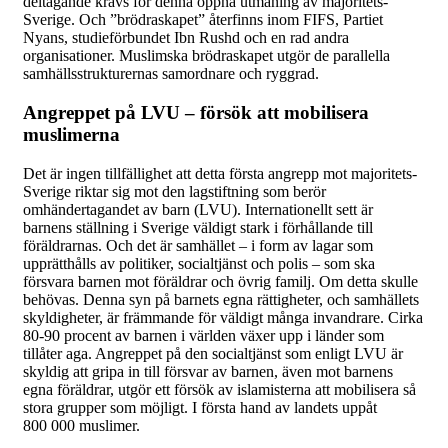
deltagande krävs för denna öppna utmaning av majoritets-
Sverige. Och ”brödraskapet” återfinns inom FIFS, Partiet
Nyans, studieförbundet Ibn Rushd och en rad andra
organisationer. Muslimska brödraskapet utgör de parallella
samhällsstrukturernas samordnare och ryggrad.
Angreppet på LVU – försök att mobilisera
muslimerna
Det är ingen tillfällighet att detta första angrepp mot majoritets-
Sverige riktar sig mot den lagstiftning som berör
omhändertagandet av barn (LVU). Internationellt sett är
barnens ställning i Sverige väldigt stark i förhållande till
föräldrarnas. Och det är samhället – i form av lagar som
upprätthålls av politiker, socialtjänst och polis – som ska
försvara barnen mot föräldrar och övrig familj. Om detta skulle
behövas. Denna syn på barnets egna rättigheter, och samhällets
skyldigheter, är främmande för väldigt många invandrare. Cirka
80-90 procent av barnen i världen växer upp i länder som
tillåter aga. Angreppet på den socialtjänst som enligt LVU är
skyldig att gripa in till försvar av barnen, även mot barnens
egna föräldrar, utgör ett försök av islamisterna att mobilisera så
stora grupper som möjligt. I första hand av landets uppåt
800 000 muslimer.