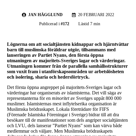
JAN HÄGGLUND
20 FEBRUARI 2022
Publicerad i
#
172
Lästid 7 min
Lögnerna om att socialtjänsten kidnappar och hjärntvättar
barn till muslimska föräldrar utgör, tillsammans med
lanseringen av Partiet Nyans, den första öppna
utmaningen av majoritets-Sveriges lagar och värderingar.
Utmaningen kommer från de parallella samhällsstrukturer
som vuxit fram i utanförskapsområden ur arbetslösheten
och isolering, sharia och hedersförtryck.
Det första öppna angreppet på majoritets-Sveriges lagar och
värderingar har organiserats av islamisterna. Det vill säga av
representanterna för en
minoritet
av Sveriges uppåt 800 000
muslimer. Islamisternas mest inflytelserika organisation är
Muslimska brödraskapet. Lokala företrädare för FIFS
(Förenade Islamiska Föreningar i Sverige) bidrar till att dra
besökare till de manifestationer som dels angriper socialtjänsten
och LVU, dels lanserar ”Partiet Nyans” som kan värva både
medlemmar och väljare. Men Muslimska brödraskapets