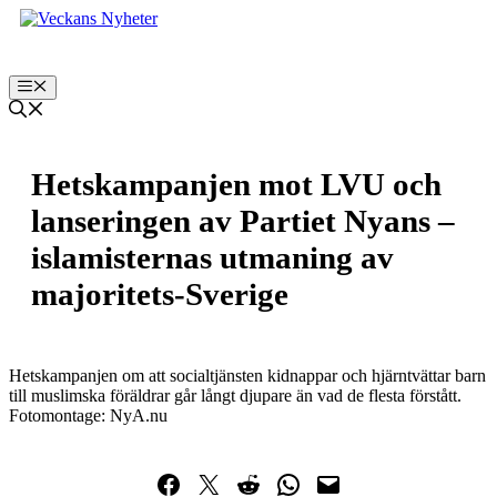
Hoppa
till
innehåll
Meny
Hetskampanjen mot LVU och
lanseringen av Partiet Nyans –
islamisternas utmaning av
majoritets-Sverige
Hetskampanjen om att socialtjänsten kidnappar och hjärntvättar barn
till muslimska föräldrar går långt djupare än vad de flesta förstått.
Fotomontage: NyA.nu
Dela på Facebook
Dela på Twitter
Dela på Reddit
Dela i WhatsApp
Maila en länk