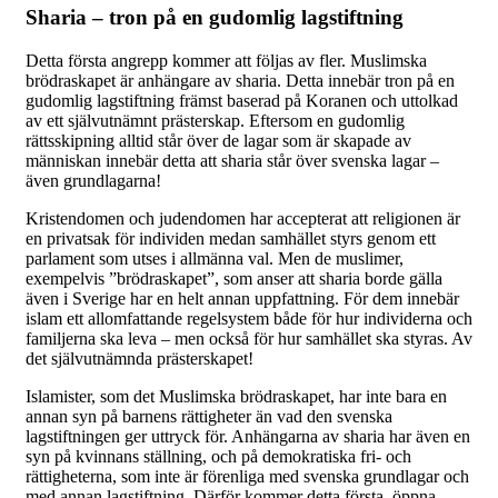
Sharia – tron på en gudomlig lagstiftning
Detta första angrepp kommer att följas av fler. Muslimska
brödraskapet är anhängare av sharia. Detta innebär tron på en
gudomlig lagstiftning främst baserad på Koranen och uttolkad
av ett självutnämnt prästerskap. Eftersom en gudomlig
rättsskipning alltid står över de lagar som är skapade av
människan innebär detta att sharia står över svenska lagar –
även grundlagarna!
Kristendomen och judendomen har accepterat att religionen är
en privatsak för individen medan samhället styrs genom ett
parlament som utses i allmänna val. Men de muslimer,
exempelvis ”brödraskapet”, som anser att sharia borde gälla
även i Sverige har en helt annan uppfattning. För dem innebär
islam ett allomfattande regelsystem både för hur individerna och
familjerna ska leva – men också för hur samhället ska styras. Av
det självutnämnda prästerskapet!
Islamister, som det Muslimska brödraskapet, har inte bara en
annan syn på barnens rättigheter än vad den svenska
lagstiftningen ger uttryck för. Anhängarna av sharia har även en
syn på kvinnans ställning, och på demokratiska fri- och
rättigheterna, som inte är förenliga med svenska grundlagar och
med annan lagstiftning. Därför kommer detta första, öppna,