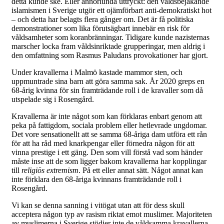
detta kunde ske. Eller annorlunda uttryckt: den våldsbejakande
islamismen i Sverige utgör ett ojämförbart anti-demokratiskt hot
– och detta har belagts flera gånger om. Det är få politiska
demonstrationer som lika förutsägbart innebär en risk för
våldsamheter som koranbränningar. Tidigare kunde nazisternas
marscher locka fram våldsinriktade grupperingar, men aldrig i
den omfattning som Rasmus Paludans provokationer har gjort.
Under kravallerna i Malmö kastade mammor sten, och
uppmuntrade sina barn att göra samma sak. År 2020 greps en
68-årig kvinna för sin framträdande roll i de kravaller som då
utspelade sig i Rosengård.
Kravallerna är inte något som kan förklaras enbart genom att
peka på fattigdom, sociala problem eller hetlevrade ungdomar.
Det vore sensationellt att se samma 68-åriga dam utföra ett rån
för att ha råd med knarkpengar eller förnedra någon för att
vinna prestige i ett gäng. Den som vill förstå vad som händer
måste inse att de som ligger bakom kravallerna har kopplingar
till
religiös extremism
. På ett eller annat sätt. Något annat kan
inte förklara den 68-åriga kvinnans framträdande roll i
Rosengård.
Vi kan se denna sanning i vitögat utan att för dess skull
acceptera någon typ av rasism riktat emot muslimer. Majoriteten
av muslimerna i Sverige stödjer inte de våldsamma kravallerna.