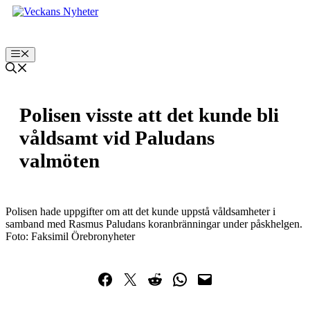
Hoppa
till
innehåll
Meny
Polisen visste att det kunde bli
våldsamt vid Paludans
valmöten
Polisen hade uppgifter om att det kunde uppstå våldsamheter i
samband med Rasmus Paludans koranbränningar under påskhelgen.
Foto: Faksimil Örebronyheter
Dela på Facebook
Dela på Twitter
Dela på Reddit
Dela i WhatsApp
Maila en länk