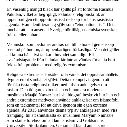
En väsentlig mängd bläck har spillts på att fördöma Rasmus
Paludan, vilket är begripligt. Paludans religionskritik är
uppenbarligen ett opportunistiskt redskap för hans rasistiska
agenda. Han identifierar sig själv som ”etnonationalist”. Detta
innebär att han anser att Sverige bör tillägnas etniska svenskar,
främst eller enbart.
Människor som bedömer andras rätt till nationell gemenskap
baserad på hudton, är uppenbarligen förkastliga. Men det gäller
att kunna hålla två tankar i huvudet samtidigt. Ett
avståndstagande från Paludan får inte användas för att ta bort
fokus från problemet med religiös extremism.
Religiösa extremister försöker ofta vända det öppna samhällets
dygder emot samhället självt. Detta exempelvis genom att
försöka tysta religionskritiker med falska anklagelser om
rasism. Den tidigare extremisten och numera moderata
muslimen Maajid Nawaz har i sin biografi beskrivit hur han och
andra extremister medvetet använde anklagelser om islamofobi
som en täckmantel för att driva igenom sin egen extrema
agenda. År 2015 användes denna typ av anklagelser, med viss
framgång, till att smutskasta ex-muslimen Maryam Namazie
som skulle föreläsa om att lämna islam vid Goldsmiths
University i Storbritannien. Genom att bland annat sprida