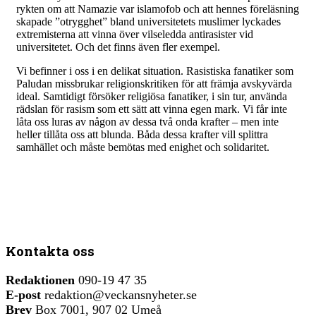
rykten om att Namazie var islamofob och att hennes föreläsning
skapade ”otrygghet” bland universitetets muslimer lyckades
extremisterna att vinna över vilseledda antirasister vid
universitetet. Och det finns även fler exempel.
Vi befinner i oss i en delikat situation. Rasistiska fanatiker som
Paludan missbrukar religionskritiken för att främja avskyvärda
ideal. Samtidigt försöker religiösa fanatiker, i sin tur, använda
rädslan för rasism som ett sätt att vinna egen mark. Vi får inte
låta oss luras av någon av dessa två onda krafter – men inte
heller tillåta oss att blunda. Båda dessa krafter vill splittra
samhället och måste bemötas med enighet och solidaritet.
Kontakta oss
Redaktionen
090-19 47 35
E-post
redaktion@veckansnyheter.se
Brev
Box 7001, 907 02 Umeå