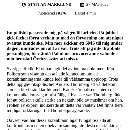
STAFFAN MARKLUND
27 MAJ 2022
Publicerad i
#
176
Lästid 4 min
En polisbil passerade mig på vägen till arbetet. På jobbet
gick facket förra veckan ut med en förvarning om att något
oväntat kunde ske. Min mor skickar ett SMS till mig under
dagen, undrades om allt är väl. Trots att jag inte drabbats
personligen, blev ändå Paludans provocerande valmöte i
min hemstad Örebro svårt att missa.
Sveriges Radio Ekot har tagit del av interna dokument från
Polisen som visar att dessa hade kännedom om att
koranbränningarna kunde leda till våldsamma upplopp. Trots
detta uppgav rikspolischef Anders Thornberg att våldet kom
som en blixt från klar himmel. Kanske är polisens interna
kommunikationsvägar bristfälliga? Kanske var Thornberg rädd
för att polisen skulle stärka en negativ bild av muslimer om han,
i rollen av expert, indikerade att detta var väntat? Det finns flera
möjliga förklaringar till Thornbergs agerande.
Oavsett vad har dessa koranbränningar tvingat oss alla att
konfronteras med en obekväm sanning: de flesta misstänkte att