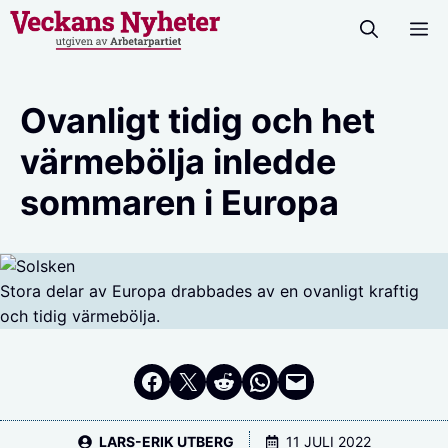
Hoppa
M
till
innehåll
Ovanligt tidig och het
värmebölja inledde
sommaren i Europa
Stora delar av Europa drabbades av en ovanligt kraftig
och tidig värmebölja.
Dela på Facebook
Dela på Twitter
Dela på Reddit
Dela i WhatsApp
Maila en länk
LARS-ERIK UTBERG
11 JULI 2022