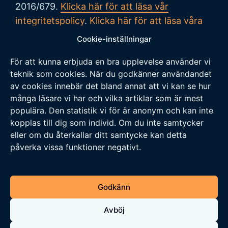
2016/679.
Klicka här för att läsa vår
integritetspolicy
.
Klicka här för att läsa våra
allmänna villkor vid köp
.
Cookie-inställningar
För att kunna erbjuda en bra upplevelse använder vi
Tipsa oss
teknik som cookies. När du godkänner användandet
av cookies innebär det bland annat att vi kan se hur
Vi tar tacksamt emot tips på nyheter och
många läsare vi har och vilka artiklar som är mest
populära. Den statistik vi för är anonym och kan inte
händelser som vi borde skriva om. Skicka ditt
kopplas till dig som individ. Om du inte samtycker
tips till följande adress:
eller om du återkallar ditt samtycke kan detta
tipsa@veckansnyheter.se
påverka vissa funktioner negativt.
https://www.stefanbergmark.se
https://umebladet.se
Godkänn
https://arbetarpartiet.se
Avböj