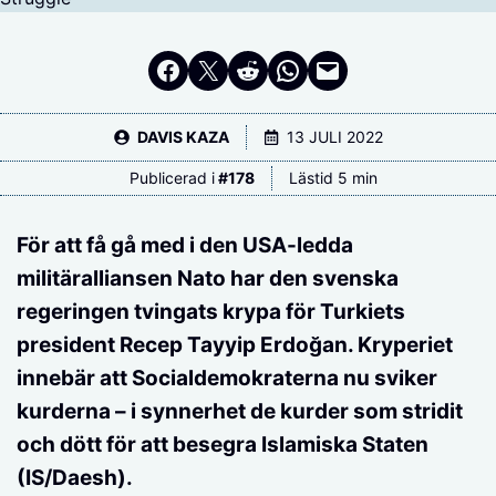
Dela på Facebook
Dela på Twitter
Dela på Reddit
Dela i WhatsApp
Maila en länk
DAVIS KAZA
13 JULI 2022
Publicerad i
#
178
Lästid 5 min
För att få gå med i den USA-ledda
militäralliansen Nato har den svenska
regeringen tvingats krypa för Turkiets
president Recep Tayyip Erdoğan. Kryperiet
innebär att Socialdemokraterna nu sviker
kurderna – i synnerhet de kurder som stridit
och dött för att besegra Islamiska Staten
(IS/Daesh).