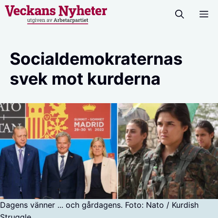
Hoppa
M
till
innehåll
Socialdemokraternas
svek mot kurderna
Dagens vänner ... och gårdagens. Foto: Nato / Kurdish
Struggle