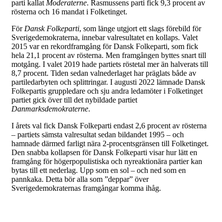
parti kallat
Moderaterne
. Rasmussens parti fick 9,3 procent av
rösterna och 16 mandat i Folketinget.
För
Dansk Folkeparti
, som länge utgjort ett slags förebild för
Sverigedemokraterna, innebar valresultatet en kollaps. Valet
2015 var en rekordframgång för Dansk Folkeparti, som fick
hela 21,1 procent av rösterna. Men framgången byttes snart till
motgång. I valet 2019 hade partiets röstetal mer än halverats till
8,7 procent. Tiden sedan valnederlaget har präglats både av
partiledarbyten och splittringar. I augusti 2022 lämnade Dansk
Folkepartis gruppledare och sju andra ledamöter i Folketinget
partiet gick över till det nybildade partiet
Danmarksdemokraterne
.
I årets val fick Dansk Folkeparti endast 2,6 procent av rösterna
– partiets sämsta valresultat sedan bildandet 1995 – och
hamnade därmed farligt nära 2-procentsgränsen till Folketinget.
Den snabba kollapsen för Dansk Folkeparti visar hur lätt en
framgång för högerpopulistiska och nyreaktionära partier kan
bytas till ett nederlag. Upp som en sol – och ned som en
pannkaka. Detta bör alla som ”deppar” över
Sverigedemokraternas framgångar komma ihåg.