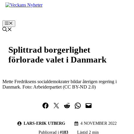
Hoppa
till
innehåll
Meny
Splittrad borgerlighet
förlorade valet i Danmark
Mette Fredriksens socialdemokrater bildar återigen regering i
Danmark. Foto: Arbeiderpartiet (CC BY-ND 2.0)
Dela på Facebook
Dela på Twitter
Dela på Reddit
Dela i WhatsApp
Maila en länk
LARS-ERIK UTBERG
4 NOVEMBER 2022
Publicerad i
#
183
Lästid 2 min