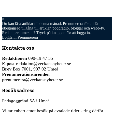
×
Du kan läsa
artiklar till denna månad. Prenumerera för att få
obegränsad tillgång till artiklar, poddradio, bloggar och webb-tv.
Redan prenumerant? Tryck på knappen för att logga in.
Logga in
Prenumerera
Kontakta oss
Redaktionen
090-19 47 35
E-post
redaktion@veckansnyheter.se
Brev
Box 7001, 907 02 Umeå
Prenumerationsärenden
prenumerera@veckansnyheter.se
Besöksadress
Pedagoggränd 5A i Umeå
Vi tar enbart emot besök på avtalade tider - ring därför