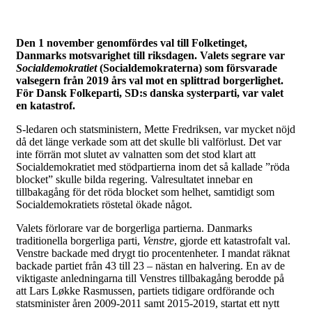
Den 1 november genomfördes val till Folketinget,
Danmarks motsvarighet till riksdagen. Valets segrare var
Socialdemokratiet
(Socialdemokraterna) som försvarade
valsegern från 2019 års val mot en splittrad borgerlighet.
För Dansk Folkeparti, SD:s danska systerparti, var valet
en katastrof.
S-ledaren och statsministern, Mette Fredriksen, var mycket nöjd
då det länge verkade som att det skulle bli valförlust. Det var
inte förrän mot slutet av valnatten som det stod klart att
Socialdemokratiet med stödpartierna inom det så kallade ”röda
blocket” skulle bilda regering. Valresultatet innebar en
tillbakagång för det röda blocket som helhet, samtidigt som
Socialdemokratiets röstetal ökade något.
Valets förlorare var de borgerliga partierna. Danmarks
traditionella borgerliga parti,
Venstre
, gjorde ett katastrofalt val.
Venstre backade med drygt tio procentenheter. I mandat räknat
backade partiet från 43 till 23 – nästan en halvering. En av de
viktigaste anledningarna till Venstres tillbakagång berodde på
att Lars Løkke Rasmussen, partiets tidigare ordförande och
statsminister åren 2009-2011 samt 2015-2019, startat ett nytt