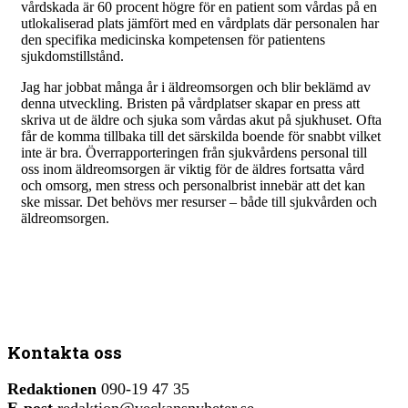
vårdskada är 60 procent högre för en patient som vårdas på en
utlokaliserad plats jämfört med en vårdplats där personalen har
den specifika medicinska kompetensen för patientens
sjukdomstillstånd.
Jag har jobbat många år i äldreomsorgen och blir beklämd av
denna utveckling. Bristen på vårdplatser skapar en press att
skriva ut de äldre och sjuka som vårdas akut på sjukhuset. Ofta
får de komma tillbaka till det särskilda boende för snabbt vilket
inte är bra. Överrapporteringen från sjukvårdens personal till
oss inom äldreomsorgen är viktig för de äldres fortsatta vård
och omsorg, men stress och personalbrist innebär att det kan
ske missar. Det behövs mer resurser – både till sjukvården och
äldreomsorgen.
Kontakta oss
Redaktionen
090-19 47 35