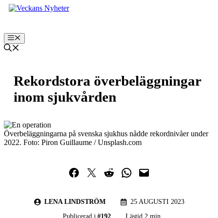
Hoppa
till
innehåll
Meny
Rekordstora överbeläggningar
inom sjukvården
Överbeläggningarna på svenska sjukhus nådde rekordnivåer under
2022. Foto: Piron Guillaume / Unsplash.com
Dela på Facebook
Dela på Twitter
Dela på Reddit
Dela i WhatsApp
Maila en länk
LENA LINDSTRÖM
25 AUGUSTI 2023
Publicerad i
#
192
Lästid 2 min