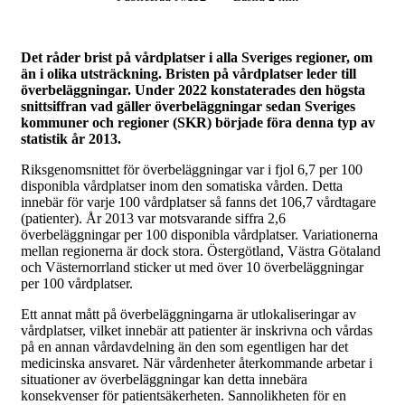
Det råder brist på vårdplatser i alla Sveriges regioner, om
än i olika utsträckning. Bristen på vårdplatser leder till
överbeläggningar. Under 2022 konstaterades den högsta
snittsiffran vad gäller överbeläggningar sedan Sveriges
kommuner och regioner (SKR) började föra denna typ av
statistik år 2013.
Riksgenomsnittet för överbeläggningar var i fjol 6,7 per 100
disponibla vårdplatser inom den somatiska vården. Detta
innebär för varje 100 vårdplatser så fanns det 106,7 vårdtagare
(patienter). År 2013 var motsvarande siffra 2,6
överbeläggningar per 100 disponibla vårdplatser. Variationerna
mellan regionerna är dock stora. Östergötland, Västra Götaland
och Västernorrland sticker ut med över 10 överbeläggningar
per 100 vårdplatser.
Ett annat mått på överbeläggningarna är utlokaliseringar av
vårdplatser, vilket innebär att patienter är inskrivna och vårdas
på en annan vårdavdelning än den som egentligen har det
medicinska ansvaret. När vårdenheter återkommande arbetar i
situationer av överbeläggningar kan detta innebära
konsekvenser för patientsäkerheten. Sannolikheten för en