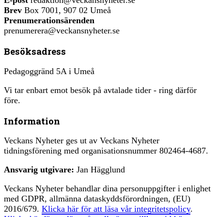
E-post
redaktion@veckansnyheter.se
Brev
Box 7001, 907 02 Umeå
Prenumerationsärenden
prenumerera@veckansnyheter.se
Besöksadress
Pedagoggränd 5A i Umeå
Vi tar enbart emot besök på avtalade tider - ring därför
före.
Information
Veckans Nyheter ges ut av Veckans Nyheter
tidningsförening med organisationsnummer 802464-4687.
Ansvarig utgivare:
Jan Hägglund
Veckans Nyheter behandlar dina personuppgifter i enlighet
med GDPR, allmänna dataskyddsförordningen, (EU)
2016/679.
Klicka här för att läsa vår integritetspolicy
.