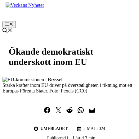
Hoppa
till
innehåll
Meny
Ökande demokratiskt
underskott inom EU
Starka krafter inom EU driver på överstatligheten i riktning mot ett
Europas Förenta Stater. Foto: Pexels (CC0)
Dela på Facebook
Dela på Twitter
Dela på Reddit
Dela i WhatsApp
Maila en länk
UMEBLADET
2 MAJ 2024
Publicerad i
Lästid 3 min