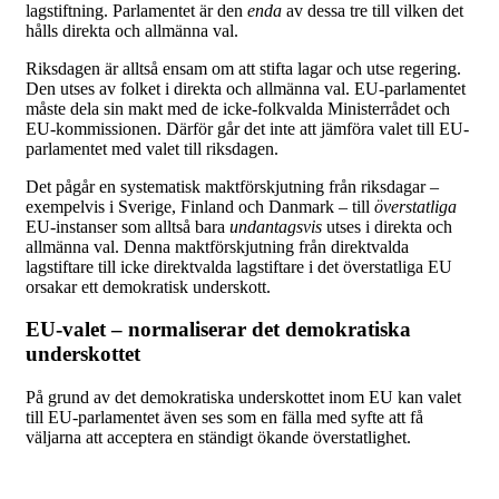
lagstiftning. Parlamentet är den
enda
av dessa tre till vilken det
hålls direkta och allmänna val.
Riksdagen är alltså ensam om att stifta lagar och utse regering.
Den utses av folket i direkta och allmänna val. EU-parlamentet
måste dela sin makt med de icke-folkvalda Ministerrådet och
EU-kommissionen. Därför går det inte att jämföra valet till EU-
parlamentet med valet till riksdagen.
Det pågår en systematisk maktförskjutning från riksdagar –
exempelvis i Sverige, Finland och Danmark – till
överstatliga
EU-instanser som alltså bara
undantagsvis
utses i direkta och
allmänna val. Denna maktförskjutning från direktvalda
lagstiftare till icke direktvalda lagstiftare i det överstatliga EU
orsakar ett demokratisk underskott.
EU-valet – normaliserar det demokratiska
underskottet
På grund av det demokratiska underskottet inom EU kan valet
till EU-parlamentet även ses som en fälla med syfte att få
väljarna att acceptera en ständigt ökande överstatlighet.