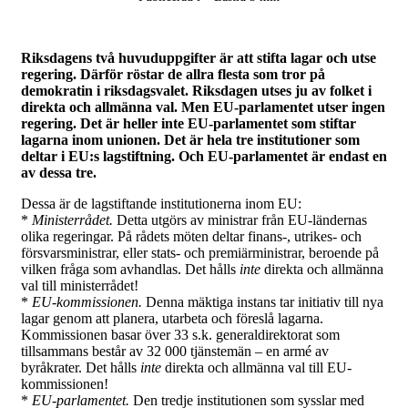
Riksdagens två huvuduppgifter är att stifta lagar och utse
regering. Därför röstar de allra flesta som tror på
demokratin i riksdagsvalet. Riksdagen utses ju av folket i
direkta och allmänna val. Men EU-parlamentet utser ingen
regering. Det är heller inte EU-parlamentet som stiftar
lagarna inom unionen. Det är hela tre institutioner som
deltar i EU:s lagstiftning. Och EU-parlamentet är endast en
av dessa tre.
Dessa är de lagstiftande institutionerna inom EU:
*
Ministerrådet.
Detta utgörs av ministrar från EU-ländernas
olika regeringar. På rådets möten deltar finans-, utrikes- och
försvarsministrar, eller stats- och premiärministrar, beroende på
vilken fråga som avhandlas. Det hålls
inte
direkta och allmänna
val till ministerrådet!
*
EU-kommissionen.
Denna mäktiga instans tar initiativ till nya
lagar genom att planera, utarbeta och föreslå lagarna.
Kommissionen basar över 33 s.k. generaldirektorat som
tillsammans består av 32 000 tjänstemän – en armé av
byråkrater. Det hålls
inte
direkta och allmänna val till EU-
kommissionen!
*
EU-parlamentet.
Den tredje institutionen som sysslar med