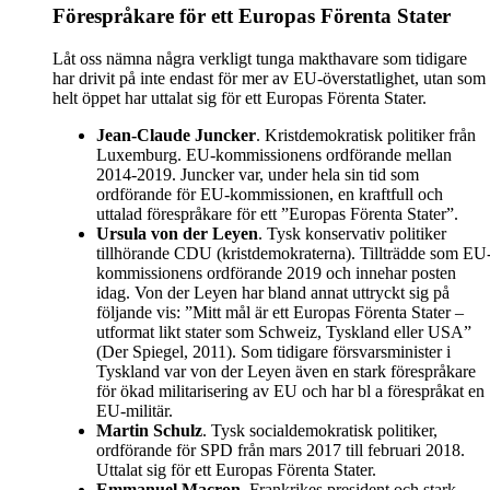
Förespråkare för ett Europas Förenta Stater
Låt oss nämna några verkligt tunga makthavare som tidigare
har drivit på inte endast för mer av EU-överstatlighet, utan som
helt öppet har uttalat sig för ett Europas Förenta Stater.
Jean-Claude Juncker
. Kristdemokratisk politiker från
Luxemburg. EU-kommissionens ordförande mellan
2014-2019. Juncker var, under hela sin tid som
ordförande för EU-kommissionen, en kraftfull och
uttalad förespråkare för ett ”Europas Förenta Stater”.
Ursula von der Leyen
. Tysk konservativ politiker
tillhörande CDU (kristdemokraterna). Tillträdde som EU
kommissionens ordförande 2019 och innehar posten
idag. Von der Leyen har bland annat uttryckt sig på
följande vis: ”Mitt mål är ett Europas Förenta Stater –
utformat likt stater som Schweiz, Tyskland eller USA”
(Der Spiegel, 2011). Som tidigare försvarsminister i
Tyskland var von der Leyen även en stark förespråkare
för ökad militarisering av EU och har bl a förespråkat en
EU-militär.
Martin Schulz
. Tysk socialdemokratisk politiker,
ordförande för SPD från mars 2017 till februari 2018.
Uttalat sig för ett Europas Förenta Stater.
Emmanuel Macron
. Frankrikes president och stark