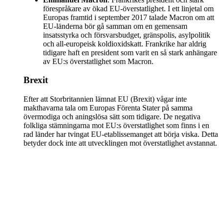
förespråkare av ökad EU-överstatlighet. I ett linjetal om
Europas framtid i september 2017 talade Macron om att
EU-länderna bör gå samman om en gemensam
insatsstyrka och försvarsbudget, gränspolis, asylpolitik
och all-europeisk koldioxidskatt. Frankrike har aldrig
tidigare haft en president som varit en så stark anhängare
av EU:s överstatlighet som Macron.
Brexit
Efter att Storbritannien lämnat EU (Brexit) vågar inte
makthavarna tala om Europas Förenta Stater på samma
övermodiga och aningslösa sätt som tidigare. De negativa
folkliga stämningarna mot EU:s överstatlighet som finns i en
rad länder har tvingat EU-etablissemanget att börja viska. Detta
betyder dock inte att utvecklingen mot överstatlighet avstannat.