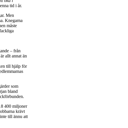
tt öka i
nna tid i år.
gar. Men
rna. Knegarna
nen måste
fackliga
gande – från
är allt annat än
n till hjälp för
 medlemmarnas
gärder som
örjan bland
fackförbunden.
 18 400 miljoner
jobbarna krävt
nte till ännu att