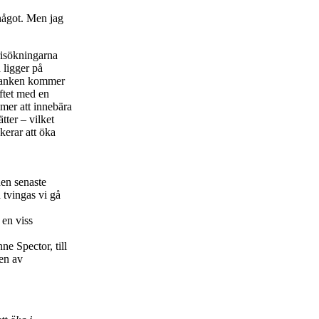
 något. Men jag
prisökningarna
 ligger på
sbanken kommer
yftet med en
mmer att innebära
tter – vilket
kerar att öka
den senaste
 tvingas vi gå
 en viss
ne Spector, till
nen av