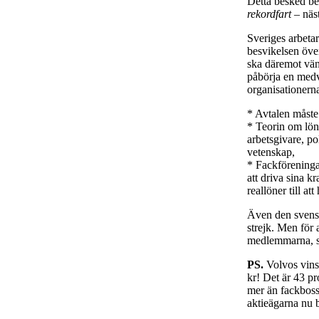
Detta besked be
rekordfart
– näst
Sveriges arbeta
besvikelsen öve
ska däremot vän
påbörja en medv
organisationerna
* Avtalen måst
* Teorin om lön-
arbetsgivare, po
vetenskap,
* Fackföreningar
att driva sina k
reallöner till a
Även den svensk
strejk. Men för 
medlemmarna, sa
PS.
Volvos vinst
kr! Det är 43 pr
mer än fackbossar
aktieägarna nu b