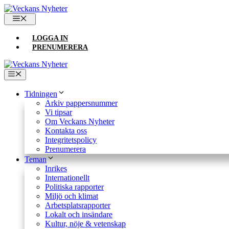
Hoppa
till
MENY
innehåll
LOGGA IN
PRENUMERERA
Meny
Tidningen
Arkiv pappersnummer
Vi tipsar
Om Veckans Nyheter
Kontakta oss
Integritetspolicy
Prenumerera
Teman
Inrikes
Internationellt
Politiska rapporter
Miljö och klimat
Arbetsplatsrapporter
Lokalt och insändare
Kultur, nöje & vetenskap