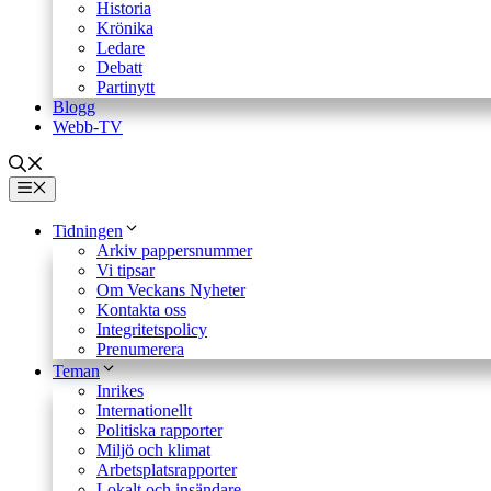
Historia
Krönika
Ledare
Debatt
Partinytt
Blogg
Webb-TV
Meny
Tidningen
Arkiv pappersnummer
Vi tipsar
Om Veckans Nyheter
Kontakta oss
Integritetspolicy
Prenumerera
Teman
Inrikes
Internationellt
Politiska rapporter
Miljö och klimat
Arbetsplatsrapporter
Lokalt och insändare