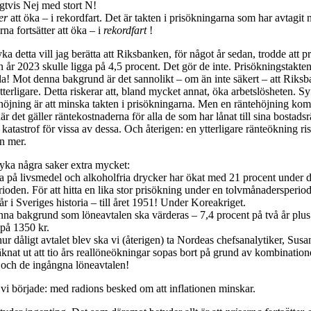
igtvis Nej med stort N!
er
att öka – i rekordfart. Det är takten i prisökningarna som har avtagit
rna fortsätter att öka – i
rekordfart
!
yka detta vill jag berätta att Riksbanken, för något år sedan, trodde att 
n år 2023 skulle ligga på 4,5 procent. Det gör de inte. Prisökningstakten
la! Mot denna bakgrund är det sannolikt – om än inte säkert – att Rik
ytterligare. Detta riskerar att, bland mycket annat, öka arbetslösheten. S
ehöjning är att minska takten i prisökningarna. Men en räntehöjning ko
r det gäller räntekostnaderna för alla de som har lånat till sina bostadsrä
katastrof för vissa av dessa. Och återigen: en ytterligare ränteökning ris
än mer.
ryka några saker extra mycket:
a på livsmedel och alkoholfria drycker har ökat med 21 procent under 
oden. För att hitta en lika stor prisökning under en tolvmånadersperiod
 år i Sveriges historia – till året 1951! Under Koreakriget.
nna bakgrund som löneavtalen ska värderas – 7,4 procent på två år plus
 på 1350 kr.
 hur dåligt avtalet blev ska vi (återigen) ta Nordeas chefsanalytiker, Susan
äknat ut att tio års reallöneökningar sopas bort på grund av kombinatio
 och de ingångna löneavtalen!
r vi började: med radions besked om att inflationen minskar.