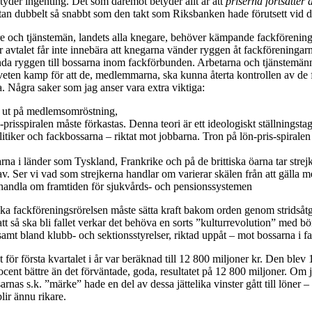
tyder ingenting. Det som däremot betyder allt är att
priserna fortsätter a
an dubbelt så snabbt som den takt som Riksbanken hade förutsett vid de
re och tjänstemän, landets alla knegare, behöver kämpande fackförenin
r avtalet får inte innebära att knegarna vänder ryggen åt fackföreninga
da ryggen till bossarna inom fackförbunden. Arbetarna och tjänstemän
eten kamp för att de, medlemmarna, ska kunna återta kontrollen av de 
. Några saker som jag anser vara extra viktiga:
e ut på medlemsomröstning,
prisspiralen måste förkastas. Denna teori är ett ideologiskt ställningsta
litiker och fackbossarna – riktat mot jobbarna. Tron på lön-pris-spiralen 
na i länder som Tyskland, Frankrike och på de brittiska öarna tar strejke
rav. Ser vi vad som strejkerna handlar om varierar skälen från att gälla
tt handla om framtiden för sjukvårds- och pensionssystemen
a fackföreningsrörelsen måste sätta kraft bakom orden genom stridsåt
att så ska bli fallet verkar det behöva en sorts ”kulturrevolution” med b
mt bland klubb- och sektionsstyrelser, riktad uppåt – mot bossarna i 
 för första kvartalet i år var beräknad till 12 800 miljoner kr. Den blev
ocent bättre än det förväntade, goda, resultatet på 12 800 miljoner. Om 
nas s.k. ”märke” hade en del av dessa jättelika vinster gått till löner – i
lir ännu rikare.