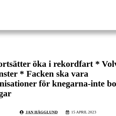
ortsätter öka i rekordfart * Vol
inster * Facken ska vara
isationer för knegarna-inte b
gar
JAN HÄGGLUND
15 APRIL 2023