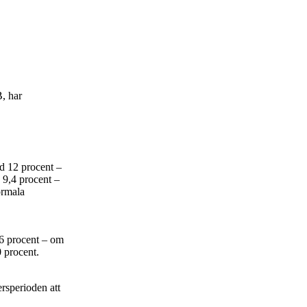
B, har
ed 12 procent –
9,4 procent –
ormala
,6 procent – om
 procent.
ersperioden att