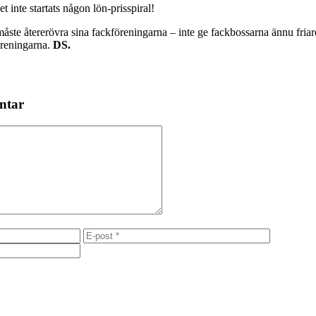
 inte startats någon lön-prisspiral!
te återerövra sina fackföreningarna – inte ge fackbossarna ännu fria
öreningarna.
DS.
ntar
E-
Webbplats
post