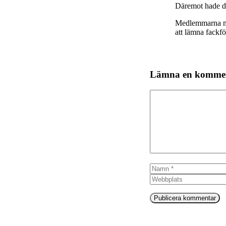
Däremot hade det
Medlemmarna mås
att lämna fackf
Lämna en komme
Kommentar
Namn