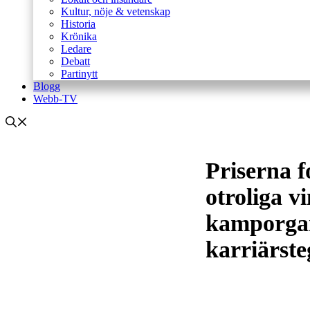
Kultur, nöje & vetenskap
Historia
Krönika
Ledare
Debatt
Partinytt
Blogg
Webb-TV
Priserna f
otroliga v
kamporgan
karriärste