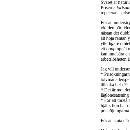
Svaret är naturl
Priserna
fortsätt
repeterar – prise
För att understr
vid den här tide
nästan det dubb
att höja räntan 
ytterligare ränt
ett
hopp
uppåt nä
kan innebära en 
arbetslösheten 
Jag vill underst
* Prisökningarn
tolvmånadersperi
tillbaka hela 72
* Det är mot de
låglönesatsning
* För att förstå
hjälp: hon har r
prishöjningarna
För att sluta dä