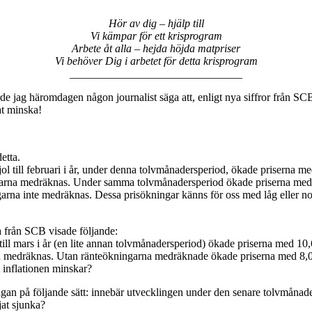
Hör av dig – hjälp till
Vi kämpar för ett krisprogram
Arbete åt alla – hejda höjda matpriser
Vi behöver Dig i arbetet för detta krisprogram
_______________________________
de jag häromdagen någon journalist säga att, enligt nya siffror från SC
at minska!
etta.
fjol till februari i år, under denna tolvmånadersperiod, ökade priserna m
arna medräknas. Under samma tolvmånadersperiod ökade priserna med 
arna inte medräknas. Dessa prisökningar känns för oss med låg eller n
a från SCB visade följande:
 till mars i år (en lite annan tolvmånadersperiod) ökade priserna med 10
 medräknas. Utan ränteökningarna medräknade ökade priserna med 8,0
t inflationen minskar?
rågan på följande sätt: innebär utvecklingen under den senare tolvmånad
jat sjunka?