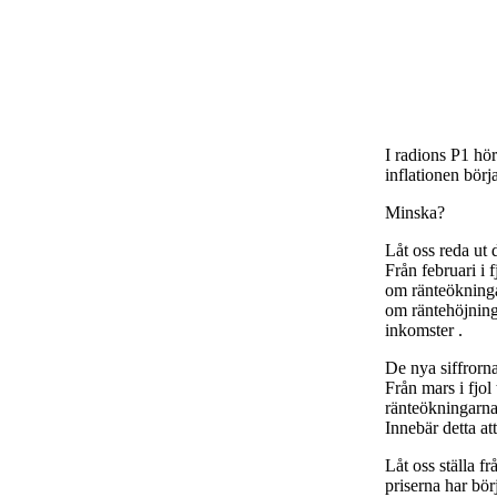
I radions P1 hör
inflationen börj
Minska?
Låt oss reda ut d
Från februari i 
om ränteökning
om räntehöjning
inkomster .
De nya siffrorn
Från mars i fjol
ränteökningarna
Innebär detta at
Låt oss ställa f
priserna har bör